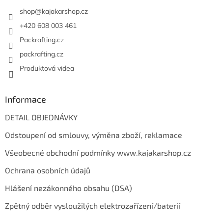
t
í
shop
@
kajakarshop.cz
+420 608 003 461
Packrafting.cz
packrafting.cz
Produktová videa
Informace
DETAIL OBJEDNÁVKY
Odstoupení od smlouvy, výměna zboží, reklamace
Všeobecné obchodní podmínky www.kajakarshop.cz
Ochrana osobních údajů
Hlášení nezákonného obsahu (DSA)
Zpětný odběr vysloužilých elektrozařízení/baterií