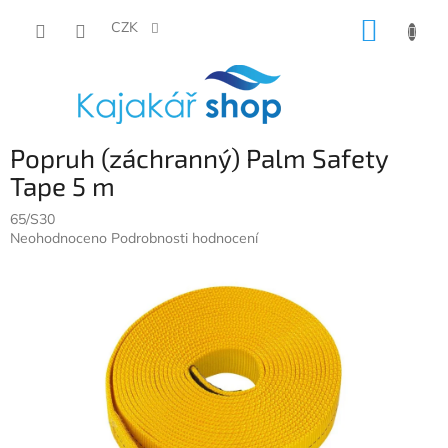
Přejít
NÁKUP
na
CZK
obsah
KOŠÍK
Popruh (záchranný) Palm Safety
Tape 5 m
65/S30
Průměrné
Neohodnoceno
Podrobnosti hodnocení
hodnocení
produktu
je
0,0
z
5
hvězdiček.