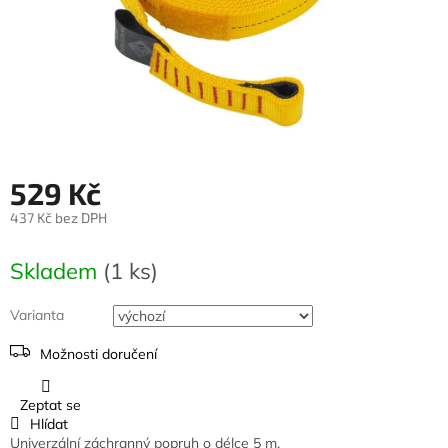
529 Kč
437 Kč bez DPH
Měrná
cena:
Skladem
(1 ks)
Varianta
Možnosti doručení
Zeptat se
Hlídat
Univerzální záchranný popruh o délce 5 m.