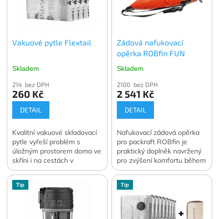
Vakuové pytle Flextail
Zádová nafukovací
opěrka ROBfin FUN
Skladem
Skladem
214 bez DPH
2100 bez DPH
260 Kč
2 541 Kč
DETAIL
DETAIL
Kvalitní vakuové skladovací
Nafukovací zádová opěrka
pytle vyřeší problém s
pro packraft ROBfin je
úložným prostorem doma ve
praktický doplněk navržený
skříni i na cestách v
pro zvýšení komfortu během
zavazadle. Vakuování
pádlování.
dokáže zmenšit objem
Tip
Tip
skladovaného oblečení a
lůžkovin o 70 až 90 %.
Ochrání skladované věci
před prachem, vlhkostí, moly