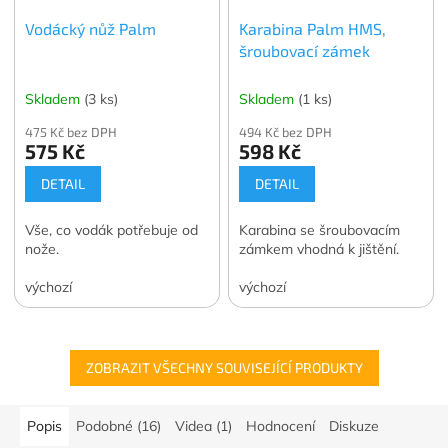
Vodácký nůž Palm
Karabina Palm HMS,
šroubovací zámek
Skladem
(3 ks)
Skladem
(1 ks)
475 Kč bez DPH
494 Kč bez DPH
575 Kč
598 Kč
DETAIL
DETAIL
Vše, co vodák potřebuje od
Karabina se šroubovacím
nože.
zámkem vhodná k jištění.
výchozí
výchozí
ZOBRAZIT VŠECHNY SOUVISEJÍCÍ PRODUKTY
Popis
Podobné (16)
Videa (1)
Hodnocení
Diskuze