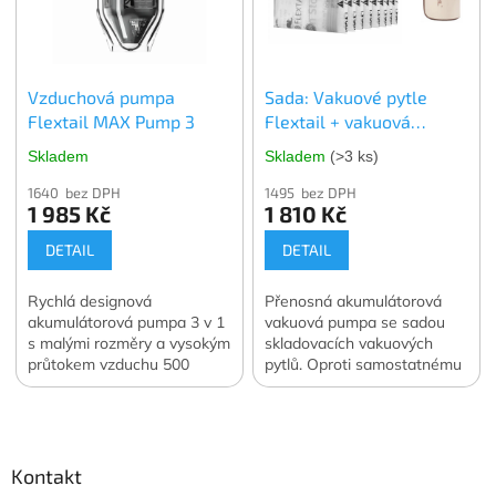
nebo plísní ať už je
skladujete kdekoli. V balení
4 ks. vybrané velikosti.
Oficiální česká a slovenská
Vzduchová pumpa
Sada: Vakuové pytle
distribuce.
Flextail MAX Pump 3
Flextail + vakuová
pumpa Flextail MAX
Skladem
Skladem
(>3 ks)
Vacuum Pump
1640 bez DPH
1495 bez DPH
1 985 Kč
1 810 Kč
DETAIL
DETAIL
Rychlá designová
Přenosná akumulátorová
akumulátorová pumpa 3 v 1
vakuová pumpa se sadou
s malými rozměry a vysokým
skladovacích vakuových
průtokem vzduchu 500
pytlů. Oproti samostatnému
l/min. Navíc funkce svítilny a
nákupu ušetříte 400 Kč.
Z
vakuové pumpy. Váha 122
Oficiální česká a slovenská
á
g. Oficiální česká a
distribuce.
slovenská distribuce.
p
a
Kontakt