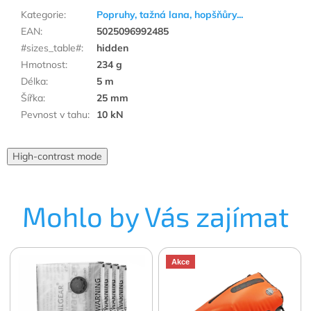
Kategorie
:
Popruhy, tažná lana, hopšňůry...
EAN
:
5025096992485
#sizes_table#
:
hidden
Hmotnost
:
234 g
Délka
:
5 m
Šířka
:
25 mm
Pevnost v tahu
:
10 kN
High-contrast mode
Mohlo by Vás zajímat
Akce