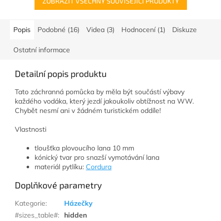
ZOBRAZIT VŠECHNY SOUVISEJÍCÍ PRODUKTY
Popis
Podobné (16)
Videa (3)
Hodnocení (1)
Diskuze
Ostatní informace
Detailní popis produktu
Tato záchranná pomůcka by měla být součástí výbavy
každého vodáka, který jezdí jakoukoliv obtížnost na WW.
Chybět nesmí ani v žádném turistickém oddíle!
Vlastnosti
tloušťka plovoucího lana 10 mm
kónický tvar pro snazší vymotávání lana
materiál pytlíku:
Cordura
Doplňkové parametry
Kategorie
:
Házečky
#sizes_table#
:
hidden