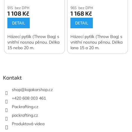
915 bez DPH
965 bez DPH
1 108 Kč
1 168 Kč
DETAIL
DETAIL
Házecí pytlík (Throw Bag) s
Házecí pytlík (Throw Bag) s
vnitřní nosnou pěnou. Délka
vnitřní nosnou pěnou. Délka
15 nebo 20 m.
lana 15 a 20 m.
Z
á
p
a
Kontakt
t
í
shop
@
kajakarshop.cz
+420 608 003 461
Packrafting.cz
packrafting.cz
Produktová videa