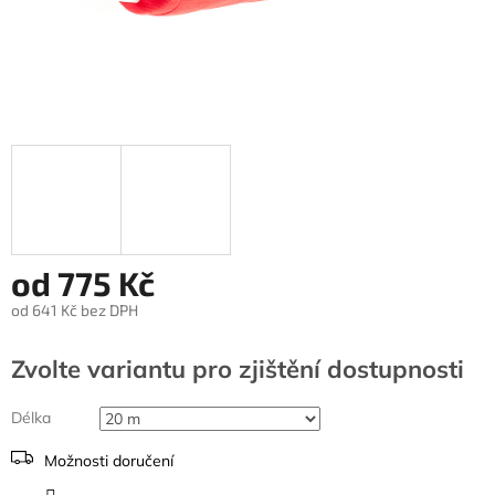
od
775 Kč
od
641 Kč
bez DPH
Měrná
cena:
Zvolte variantu
Délka
Možnosti doručení