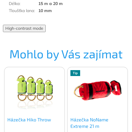
Délka
:
15 m a 20 m
Tloušťka lana
:
10 mm
High-contrast mode
Mohlo by Vás zajímat
Tip
Házečka Hiko Throw
Házečka NoName
Extreme 21 m