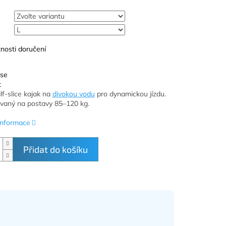
nosti doručení
 se
t
lf-slice kajak na
divokou vodu
pro dynamickou jízdu.
aný na postavy 85–120 kg.
 informace
Přidat do košíku