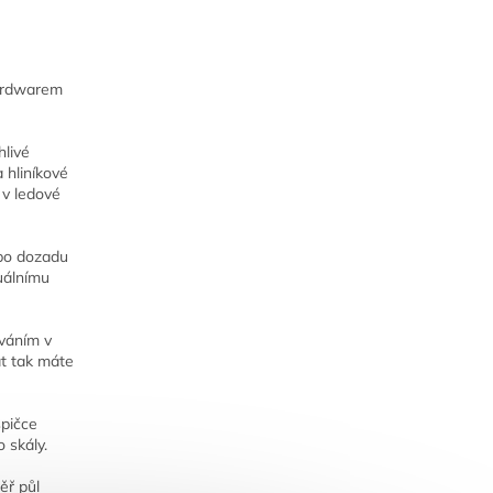
hardwarem
livé
 hliníkové
 v ledové
bo dozadu
tuálnímu
váním v
t tak máte
pičce
 skály.
ěř půl