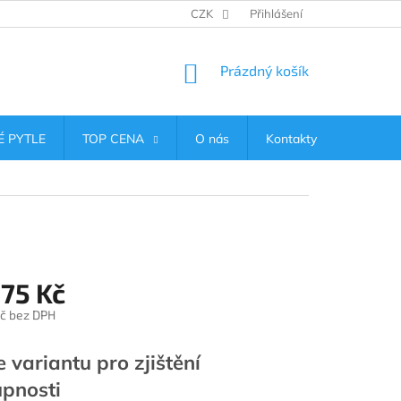
CZK
Přihlášení
NÁKUPNÍ
Prázdný košík
KOŠÍK
 PYTLE
TOP CENA
O nás
Kontakty
375 Kč
č bez DPH
e variantu