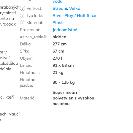
vodu
eohrabaných
?
Velikost
:
Střední
,
Velká
rychlosti,
?
Typ lodě
:
River Play / Half Slice
meňte na
?
Materiál
:
Plast
 vracák a
Provedení
:
Jednomístné
#sizes_table#
:
hidden
Délka
:
277 cm
Šířka
:
67 cm
ce v
asivní
Objem
:
270 l
zploštělou
Límec
:
91 x 53 cm
záď ale
Hmotnost
:
21 kg
Hmotnost
80 - 125 kg
jezdce
:
Superlineární
i, kteří
Materiál
:
polyetylen s vysokou
hustotou
ech. Naučí
ém