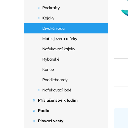
a
n
Packrafty
e
Kajaky
l
Divoká voda
Moře, jezera a řeky
Nafukovací kajaky
Rybářské
Kánoe
Paddleboardy
Nafukovací lodě
Příslušenství k lodím
Pádla
Plovací vesty