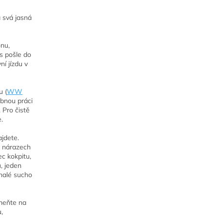
á svá jasná
onu,
s pošle do
í jízdu v
 (
WW
ybnou práci
. Pro čistě
.
jdete.
i nárazech
c kokpitu,
, jeden
onalé sucho
omeňte na
,