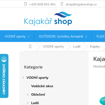
Přejít
+420 608 003 461
shop@kajakarshop.cz
na
obsah
VODNÍ sporty
OUTDOOR, turistika, kempink
FLEXT
Domů
VODNÍ sporty
Lodě
Kajaky
P
Kaja
o
Přeskočit
s
Průměr
Kategorie
Neohod
kategorie
t
hodnoc
r
produkt
VODNÍ sporty
a
je
n
0,0
Vodácké akce
z
n
5
í
Oblečení
hvězdič
p
Lodě