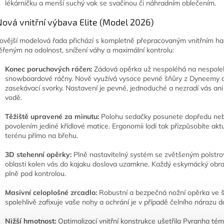
lékárničku a menší suchý vak se svačinou či náhradním oblečením.
Nová vnitřní výbava Elite (Model 2026)
ovější modelová řada přichází s kompletně přepracovaným vnitřním 
řeným na odolnost, snížení váhy a maximální kontrolu:
Konec poruchových ráčen:
Zádová opěrka už nespoléhá na nespoleh
snowboardové ráčny. Nově využívá vysoce pevné šňůry z Dyneemy a
zasekávací svorky. Nastavení je pevné, jednoduché a nezradí vás ani
vodě.
Těžiště upravené za minutu:
Polohu sedačky posunete dopředu ne
povolením jediné křídlové matice. Ergonomii lodi tak přizpůsobíte ak
terénu přímo na břehu.
3D stehenní opěrky:
Plně nastavitelný systém se zvětšeným polstro
oblasti kolen vás do kajaku doslova uzamkne. Každý eskymácký obra
plně pod kontrolou.
Masivní celoplošné zrcadlo:
Robustní a bezpečná nožní opěrka ve š
spolehlivě zafixuje vaše nohy a ochrání je v případě čelního nárazu do
Nižší hmotnost:
Optimalizací vnitřní konstrukce ušetřila Pyranha tém