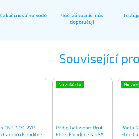
et zkušeností na vodě
Naši zákazníci nás
Testuj
doporučují
Související pr
Na zakázku
Na zak
lo TNP 727C.2YP
Pádlo Galasport Brut
Pádlo G
a Carbon dvoudílné
Elite dvoudílné s USA
Elite C