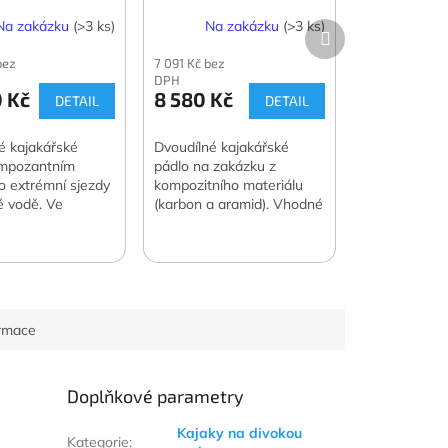
lenou žerdí a
dvoudílné s USA
Na zakázku
(>3 ks)
Na zakázku
(>3 ks)
Další
ojkou
spojkou
produkt
bez
7 091 Kč bez
DPH
0 Kč
8 580 Kč
DETAIL
DETAIL
é kajakářské
Dvoudílné kajakářské
impozantním
pádlo na zakázku z
ro extrémní sjezdy
kompozitního materiálu
é vodě. Ve
(karbon a aramid). Vhodné
 s USA spojkou.
pro turistiku a na divokou
vodu.
ormace
Doplňkové parametry
Kajaky na divokou
Kategorie
: