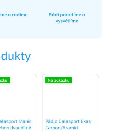
eme a radíme
Rádi poradíme a
vysvětlíme
odukty
ázku
Na zakázku
alasport Manic
Pádlo Galasport Exas
arbon dvoudílné
Carbon/Aramid