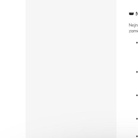
👑 
Nejn
zamě