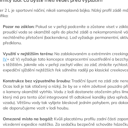
er 2 L je sportovní náčiní, nikoli samoplavná bójka. Nízký profil zádě m
fika:
Pozor na záklon:
Pokud se v peřeji podceníte a zůstane viset v zákl
proudící voda se okamžitě opře do ploché zádě a nekompromisně vá
nechtěného přetočení (backenderu). Loď vyžaduje permanentní, aktivn
předklonu.
Využití v nejtěžším terénu:
Na zablokovaném a extrémním creekingu
IV
+ až V) vyžaduje tato koncepce stoprocentní soustředění a bezch
s těžištěm. Jakmile vás v peřeji zachytí válec za záď, ztrácíte rychlost
expediční sjíždění nejtěžších řek sáhněte raději po klasické creekovce
Konstrukce bez výpustného šroubu:
Tradiční špunt na zádi zde nena
Ocas lodi je tak stlačený a nízký, že by se v něm závitové pouzdro př
o kameny okamžitě vytrhlo. Vodu z lodi dostanete otočením přes líme
který má pro tento účel integrované tři odtokové kanálky (dva vpředu
vzadu). Většinu vody tak vylijete bleskově jedním pohybem, pro dok
ale doporučujeme vozit v lodi houbu.
Omezené místo na bagáž:
Kvůli placatému profilu zadní části zap
vícedenní expedice natěžko. Za sedačku bezpečně schováte házečku