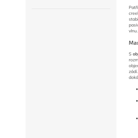
Patř
cree
stab
pasi
vlnu.
Max
S
ob
roz
obje
zádí
doká