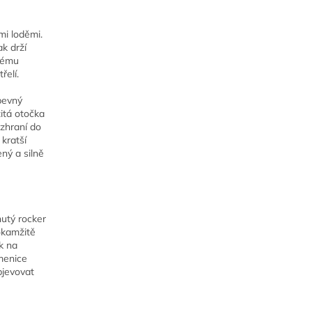
mi loděmi.
k drží
dnému
řelí.
pevný
itá otočka
ozhraní do
 kratší
ný a silně
nutý rocker
 okamžitě
k na
amenice
bjevovat