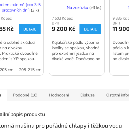
 spojkou
spojkou
se zesí
adem externě (cca 3-5
Na zakázku
(>3 ks)
USA sp
pracovních dní)
(2 ks)
 Kč bez
7 603 Kč bez
9 835 Kč 
DPH
DPH
85 Kč
9 200 Kč
11 90
DETAIL
DETAIL
é a odolné skládací
Kajakářské pádlo výborné
Dvoudíln
o na divokou
kvality se spojkou, vhodné
pádlo s 
. Praktické dvoudílné
pro extrémní jezdce na
listem p
edení s YP spojkou.
divoké vodě. Dodáváno na
na divok
zakázku.
variantě
-205 cm
205-215 cm
210-220 cm
s
Podobné (16)
Hodnocení
Diskuze
Ostatní inf
ailní popis produktu
onná mašina pro pořádné chlapy i těžkou vodu