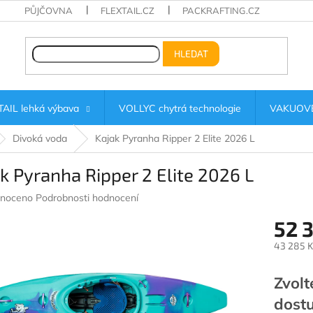
PŮJČOVNA
FLEXTAIL.CZ
PACKRAFTING.CZ
HLEDAT
AIL lehká výbava
VOLLYC chytrá technologie
VAKUOVÉ
Divoká voda
Kajak Pyranha Ripper 2 Elite 2026 L
k Pyranha Ripper 2 Elite 2026 L
né
noceno
Podrobnosti hodnocení
ení
52 
u
43 285 K
Měrná
cena:
Zvolt
ek.