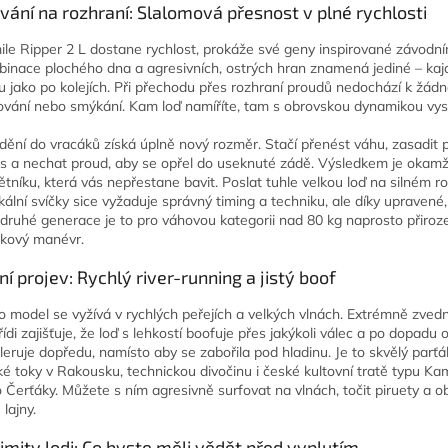
vání na rozhraní: Slalomová přesnost v plné rychlosti
ile Ripper 2 L dostane rychlost, prokáže své geny inspirované závodní
inace plochého dna a agresivních, ostrých hran znamená jediné – kaja
u jako po kolejích. Při přechodu přes rozhraní proudů nedochází k žá
tování nebo smýkání. Kam loď namíříte, tam s obrovskou dynamikou vyst
ždění do vracáků získá úplně nový rozměr. Stačí přenést váhu, zasadit 
s a nechat proud, aby se opřel do useknuté zádě. Výsledkem je okamž
ětníku, která vás nepřestane bavit. Poslat tuhle velkou loď na silném r
ikální svíčky sice vyžaduje správný timing a techniku, ale díky upravené,
 druhé generace je to pro váhovou kategorii nad 80 kg naprosto přiroze
kový manévr.
dní projev: Rychlý river-running a jistý boof
o model se vyžívá v rychlých peřejích a velkých vlnách. Extrémně zved
řídi zajišťuje, že loď s lehkostí boofuje přes jakýkoli válec a po dopadu
leruje dopředu, namísto aby se zabořila pod hladinu. Je to skvělý parťá
ké toky v Rakousku, technickou divočinu i české kultovní tratě typu K
 Čerťáky. Můžete s ním agresivně surfovat na vlnách, točit piruety a o
lajny.
Limity lodi: Co byste měli vědět před vyplutím