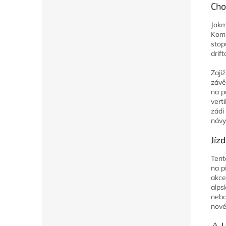
Cho
Jakm
Komb
stop
drif
Zají
závě
na p
vert
zádi
návy
Jíz
Tent
na p
akce
alps
nebo
nové 
⚠️ 