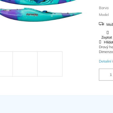
Barva
Model
Mož
Zeptat
Hlída
Dravý ha
Dimenzov
Detailní