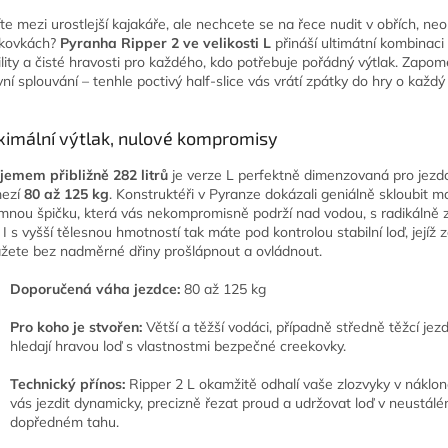
íte mezi urostlejší kajakáře, ale nechcete se na řece nudit v obřích, n
kovkách?
Pyranha Ripper 2 ve velikosti L
přináší ultimátní kombinaci 
ility a čisté hravosti pro každého, kdo potřebuje pořádný výtlak. Zapo
vní splouvání – tenhle poctivý half-slice vás vrátí zpátky do hry o každý
imální výtlak, nulové kompromisy
jemem přibližně 282 litrů
je verze L perfektně dimenzovaná pro jezd
mezí
80 až 125 kg
. Konstruktéři v Pyranze dokázali geniálně skloubit m
mnou špičku, která vás nekompromisně podrží nad vodou, s radikálně 
. I s vyšší tělesnou hmotností tak máte pod kontrolou stabilní loď, jejíž 
žete bez nadměrné dřiny prošlápnout a ovládnout.
Doporučená váha jezdce:
80 až 125 kg
Pro koho je stvořen:
Větší a těžší vodáci, případně středně těžcí jezdc
hledají hravou loď s vlastnostmi bezpečné creekovky.
Technický přínos:
Ripper 2 L okamžitě odhalí vaše zlozvyky v náklon
vás jezdit dynamicky, precizně řezat proud a udržovat loď v neustál
dopředném tahu.