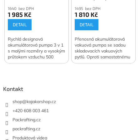
Vacuum Pump
1640 bez DPH
1495 bez DPH
1 985 Kč
1 810 Kč
DETAIL
DETAIL
Rychlá designová
Přenosná akumulátorová
akumulátorová pumpa 3 v 1
vakuová pumpa se sadou
s malými rozměry a vysokým
skladovacích vakuových
průtokem vzduchu 500
pytlů. Oproti samostatnému
l/min. Navíc funkce svítilny a
nákupu ušetříte 400 Kč.
Z
vakuové pumpy. Váha 122
Oficiální česká a slovenská
á
g. Oficiální česká a
distribuce.
slovenská distribuce.
p
a
Kontakt
t
í
shop
@
kajakarshop.cz
+420 608 003 461
Packrafting.cz
packrafting.cz
Produktová videa