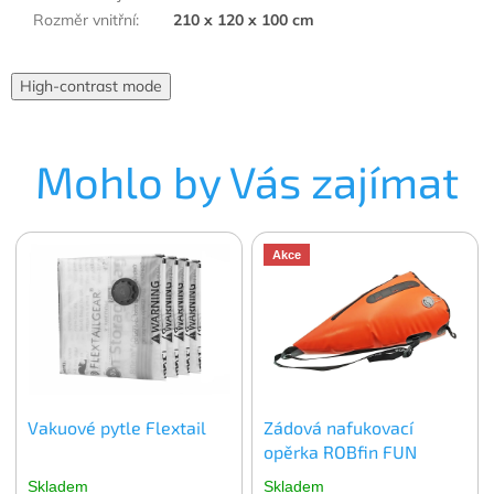
Rozměr vnitřní
:
210 x 120 x 100 cm
High-contrast mode
Mohlo by Vás zajímat
Akce
Vakuové pytle Flextail
Zádová nafukovací
opěrka ROBfin FUN
Skladem
Skladem