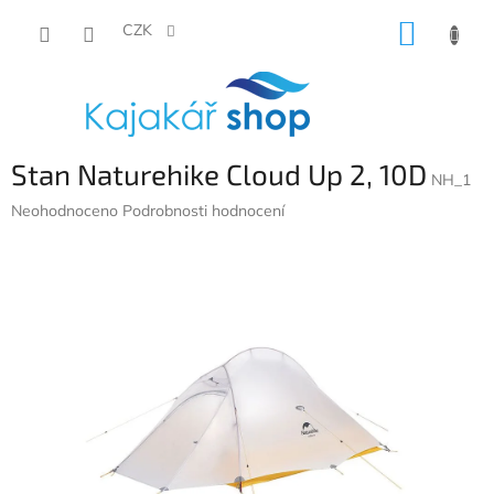
Přejít
NÁKUP
na
CZK
obsah
KOŠÍK
Stan Naturehike Cloud Up 2, 10D
NH_1
Průměrné
Neohodnoceno
Podrobnosti hodnocení
hodnocení
produktu
je
0,0
z
5
hvězdiček.