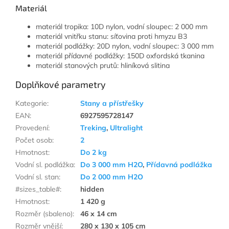
Materiál
materiál tropika: 10D nylon, vodní sloupec: 2 000 mm
materiál vnitřku stanu: síťovina proti hmyzu B3
materiál podlážky: 20D nylon, vodní sloupec: 3 000 mm
materiál přídavné podlážky: 150D oxfordská tkanina
materiál stanových prutů: hliníková slitina
Doplňkové parametry
Kategorie
:
Stany a přístřešky
EAN
:
6927595728147
Provedení
:
Treking
,
Ultralight
Počet osob
:
2
Hmotnost
:
Do 2 kg
Vodní sl. podlážka
:
Do 3 000 mm H2O
,
Přídavná podlážka
Vodní sl. stan
:
Do 2 000 mm H2O
#sizes_table#
:
hidden
Hmotnost
:
1 420 g
Rozměr (sbaleno)
:
46 x 14 cm
Rozměr vnější
:
280 x 130 x 105 cm