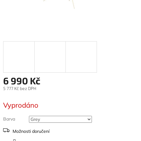
6 990 Kč
5 777 Kč bez DPH
Měrná
cena:
Vyprodáno
Barva
Možnosti doručení