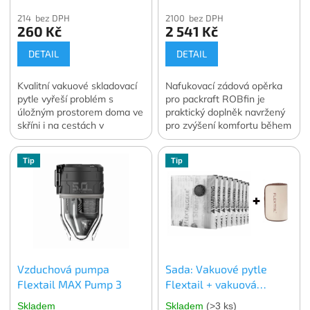
214 bez DPH
2100 bez DPH
260 Kč
2 541 Kč
DETAIL
DETAIL
Kvalitní vakuové skladovací
Nafukovací zádová opěrka
pytle vyřeší problém s
pro packraft ROBfin je
úložným prostorem doma ve
praktický doplněk navržený
skříni i na cestách v
pro zvýšení komfortu během
zavazadle. Vakuování
pádlování.
dokáže zmenšit objem
Tip
Tip
skladovaného oblečení a
lůžkovin o 70 až 90 %.
Ochrání skladované věci
před prachem, vlhkostí, moly
nebo plísní ať už je
skladujete kdekoli. V balení
4 ks. vybrané velikosti.
Oficiální česká a slovenská
Vzduchová pumpa
Sada: Vakuové pytle
distribuce.
Flextail MAX Pump 3
Flextail + vakuová
pumpa Flextail MAX
Skladem
Skladem
(>3 ks)