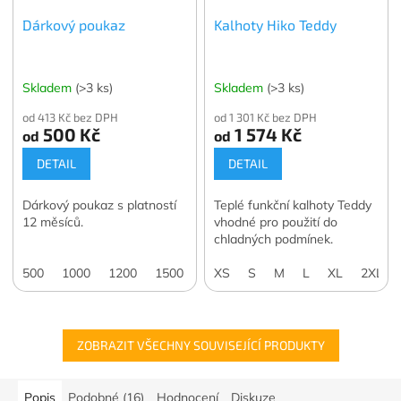
Dárkový poukaz
Kalhoty Hiko Teddy
Skladem
(>3 ks)
Skladem
(>3 ks)
od 413 Kč bez DPH
od 1 301 Kč bez DPH
500 Kč
1 574 Kč
od
od
DETAIL
DETAIL
Dárkový poukaz s platností
Teplé funkční kalhoty Teddy
12 měsíců.
vhodné pro použití do
chladných podmínek.
500
1000
1200
1500
2000
XS
S
3000
M
4000
L
XL
5000
2XL
7
ZOBRAZIT VŠECHNY SOUVISEJÍCÍ PRODUKTY
Popis
Podobné (16)
Hodnocení
Diskuze