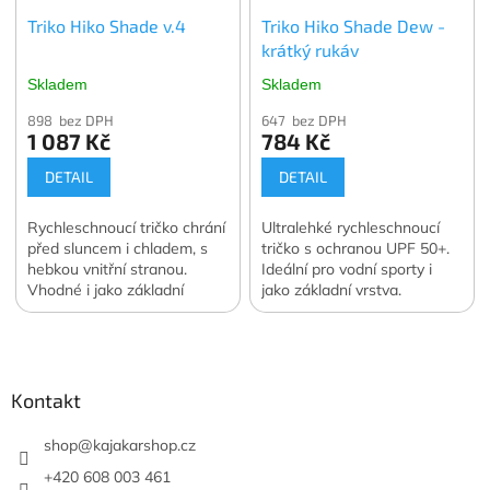
Triko Hiko Shade v.4
Triko Hiko Shade Dew -
krátký rukáv
Skladem
Skladem
898 bez DPH
647 bez DPH
1 087 Kč
784 Kč
DETAIL
DETAIL
Rychleschnoucí tričko chrání
Ultralehké rychleschnoucí
před sluncem i chladem, s
tričko s ochranou UPF 50+.
hebkou vnitřní stranou.
Ideální pro vodní sporty i
Vhodné i jako základní
jako základní vrstva.
vrstva pod bundu.
Z
á
p
a
Kontakt
t
í
shop
@
kajakarshop.cz
+420 608 003 461