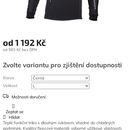
od
1 192 Kč
od
985 Kč
bez DPH
Měrná
cena:
Zvolte variantu
Barva
Velikost
Možnosti doručení
Zeptat se
Hlídat
Teplé funkční triko s dlouhým rukávem, vhodné do chladných
podmínek. Kvalitní fleecový materiál, výborné užitkové vlastnosti.