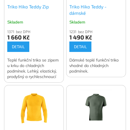
Triko Hiko Teddy Zip
Triko Hiko Teddy -
dámské
Skladem
Skladem
1371 bez DPH
1231 bez DPH
1 660 Kč
1 490 Kč
DETAIL
DETAIL
Teplé funkční triko se zipem
Dámské teplé funkční triko
u krku do chladných
vhodné do chladných
podmínek. Lehký, elastický,
podmínek.
prodyšný a rychleschnoucí
materiál.