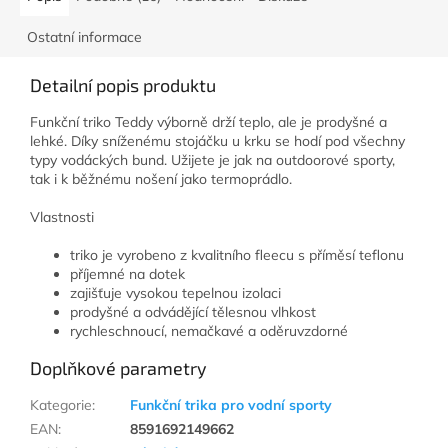
Ostatní informace
Detailní popis produktu
Funkční triko Teddy výborně drží teplo, ale je prodyšné a
lehké. Díky sníženému stojáčku u krku se hodí pod všechny
typy vodáckých bund. Užijete je jak na outdoorové sporty,
tak i k běžnému nošení jako termoprádlo.
Vlastnosti
triko je vyrobeno z kvalitního fleecu s příměsí teflonu
příjemné na dotek
zajišťuje vysokou tepelnou izolaci
prodyšné a odvádějící tělesnou vlhkost
rychleschnoucí, nemačkavé a oděruvzdorné
Doplňkové parametry
Kategorie
:
Funkční trika pro vodní sporty
EAN
:
8591692149662