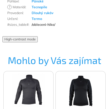
Pohlaví
:
Pánské
?
Materiál
:
Tecnopile
Provedení
:
Dlouhý rukáv
Určení
:
Termo
#sizes_table#
:
/obleceni-hiko/
High-contrast mode
Mohlo by Vás zajímat