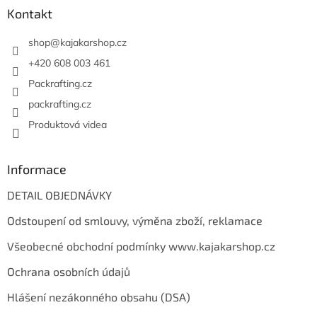
a
Kontakt
t
í
shop
@
kajakarshop.cz
+420 608 003 461
Packrafting.cz
packrafting.cz
Produktová videa
Informace
DETAIL OBJEDNÁVKY
Odstoupení od smlouvy, výměna zboží, reklamace
Všeobecné obchodní podmínky www.kajakarshop.cz
Ochrana osobních údajů
Hlášení nezákonného obsahu (DSA)