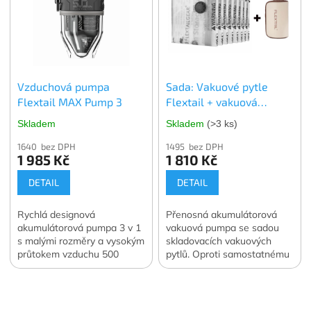
Ochrání skladované věci
před prachem, vlhkostí, moly
nebo plísní ať už je
skladujete kdekoli. V balení
4 ks. vybrané velikosti.
Oficiální česká a slovenská
Vzduchová pumpa
Sada: Vakuové pytle
distribuce.
Flextail MAX Pump 3
Flextail + vakuová
pumpa Flextail MAX
Skladem
Skladem
(>3 ks)
Vacuum Pump
1640 bez DPH
1495 bez DPH
1 985 Kč
1 810 Kč
DETAIL
DETAIL
Rychlá designová
Přenosná akumulátorová
akumulátorová pumpa 3 v 1
vakuová pumpa se sadou
s malými rozměry a vysokým
skladovacích vakuových
průtokem vzduchu 500
pytlů. Oproti samostatnému
l/min. Navíc funkce svítilny a
nákupu ušetříte 400 Kč.
Z
vakuové pumpy. Váha 122
Oficiální česká a slovenská
á
g. Oficiální česká a
distribuce.
slovenská distribuce.
p