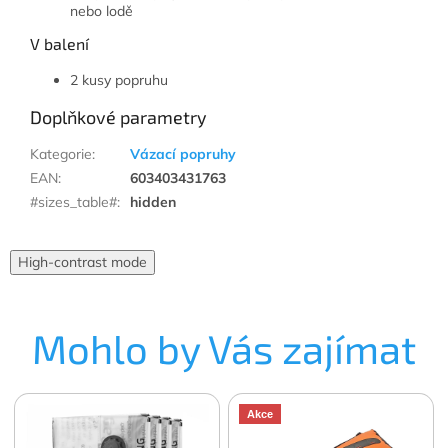
nebo lodě
V balení
2 kusy popruhu
Doplňkové parametry
Kategorie
:
Vázací popruhy
EAN
:
603403431763
#sizes_table#
:
hidden
High-contrast mode
Mohlo by Vás zajímat
Akce