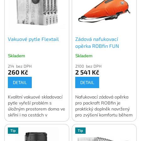
Vakuové pytle Flextail
Zádová nafukovací
opěrka ROBfin FUN
Skladem
Skladem
214 bez DPH
2100 bez DPH
260 Kč
2 541 Kč
DETAIL
DETAIL
Kvalitní vakuové skladovací
Nafukovací zádová opěrka
pytle vyřeší problém s
pro packraft ROBfin je
úložným prostorem doma ve
praktický doplněk navržený
skříni i na cestách v
pro zvýšení komfortu během
zavazadle. Vakuování
pádlování.
dokáže zmenšit objem
Tip
Tip
skladovaného oblečení a
lůžkovin o 70 až 90 %.