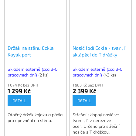
Držák na stěnu Eckla
Nosič lodí Eckla - tvar „I“
Kayak port
sklápěcí do T drážky
Skladem externě (cca 3-5
Skladem externě (cca 3-5
pracovních dní)
(2 ks)
pracovních dní)
(>3 ks)
1 074 Kč bez DPH
1 983 Kč bez DPH
1 299 Kč
2 399 Kč
DETAIL
DETAIL
Otočný držák kajaku a pádla
Střešní sklopný nosič ve
pro upevnění na stěnu.
tvaru „I“ z nerezové
oceli. Určeno pro střešní
nosiče s T drážkou.