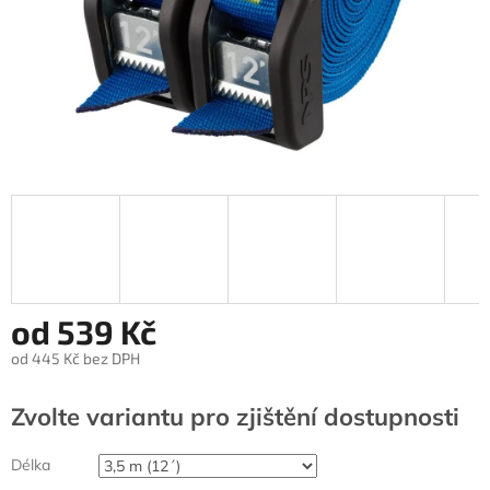
od
539 Kč
od
445 Kč
bez DPH
Měrná
cena:
Zvolte variantu
Délka