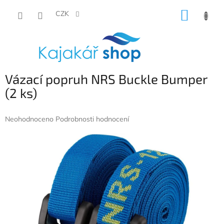
Přejít
NÁKUP
na
CZK
obsah
KOŠÍK
Vázací popruh NRS Buckle Bumper
(2 ks)
Průměrné
Neohodnoceno
Podrobnosti hodnocení
hodnocení
produktu
je
0,0
z
5
hvězdiček.