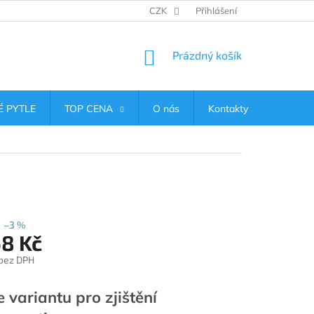
CZK
Přihlášení
NÁKUPNÍ
Prázdný košík
KOŠÍK
 PYTLE
TOP CENA
O nás
Kontakty
–3 %
68 Kč
 bez DPH
e variantu