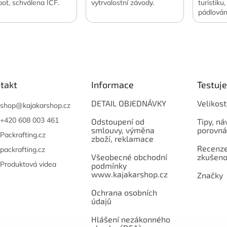
pot, schválena ICF.
vytrvalostní závody.
turistiku
pádlován
takt
Informace
Testuj
DETAIL OBJEDNÁVKY
Velikost
shop
@
kajakarshop.cz
+420 608 003 461
Odstoupení od
Tipy, ná
smlouvy, výměna
porovná
Packrafting.cz
zboží, reklamace
Recenze,
packrafting.cz
Všeobecné obchodní
zkušeno
Produktová videa
podmínky
www.kajakarshop.cz
Značky
Ochrana osobních
údajů
Hlášení nezákonného