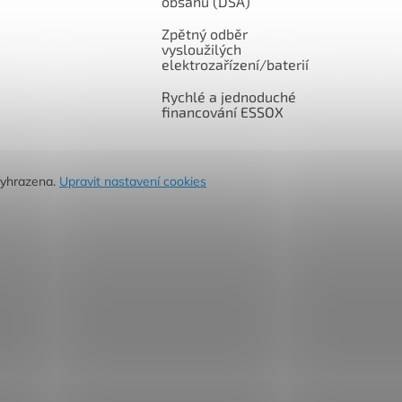
obsahu (DSA)
Zpětný odběr
vysloužilých
elektrozařízení/baterií
Rychlé a jednoduché
financování ESSOX
vyhrazena.
Upravit nastavení cookies