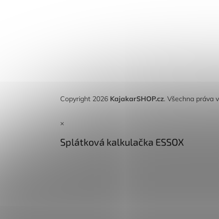
Copyright 2026
KajakarSHOP.cz
. Všechna práva 
×
Splátková kalkulačka ESSOX