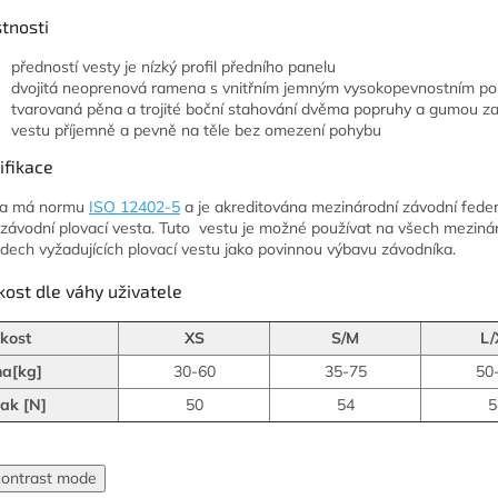
tnosti
předností vesty je nízký profil předního panelu
dvojitá neoprenová ramena s vnitřním jemným vysokopevnostním p
tvarovaná pěna a trojité boční stahování dvěma popruhy a gumou zaj
vestu příjemně a pevně na těle bez omezení pohybu
ifikace
ta má normu
ISO 12402-5
a je akreditována mezinárodní závodní feder
 závodní plovací vesta. Tuto vestu je možné používat na všech meziná
dech vyžadujících plovací vestu jako povinnou výbavu závodníka.
kost dle váhy uživatele
kost
XS
S/M
L/
a[kg]
30-60
35-75
50
ak [N]
50
54
5
contrast mode