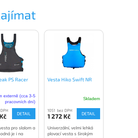
zajímat
eak PS Racer
Vesta Hiko Swift NR
 externě (cca 3-5
Skladem
pracovních dní)
 DPH
1051 bez DPH
DETAIL
DETAIL
 Kč
1 272 Kč
vesta pro slalom a
Univerzální, velmi lehká
odná je i na
plovací vesta s širokým