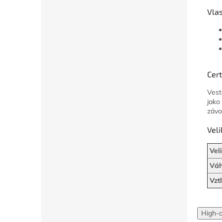
Vlas
Cert
Ves
jako
závo
Veli
Veli
Váh
Vztl
High-