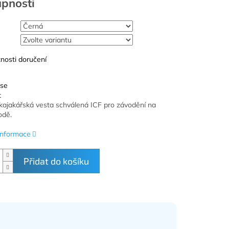
nosti doručení
 se
t
kajakářská vesta schválená ICF pro závodění na
odě.
 informace
Přidat do košíku