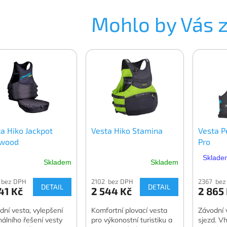
Mohlo by Vás 
a Hiko Jackpot
Vesta Hiko Stamina
Vesta P
wood
Pro
Skladem
Skladem
Skladem
 bez DPH
2102 bez DPH
2367 bez
DETAIL
DETAIL
41 Kč
2 544 Kč
2 865
dní vesta, vylepšení
Komfortní plovací vesta
Závodní 
inálního řešení vesty
pro výkonostní turistiku a
sjezd. Vh