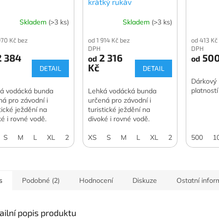
krátký rukáv
Skladem
(>3 ks)
Skladem
(>3 ks)
970 Kč bez
od 1 914 Kč bez
od 413 Kč
DPH
DPH
 384
2 316
500
od
od
Kč
DETAIL
DETAIL
Dárkový 
platnost
á vodácká bunda
Lehká vodácká bunda
ná pro závodní i
určená pro závodní i
tické ježdění na
turistické ježdění na
ké i rovné vodě.
divoké i rovné vodě.
S
M
L
XL
2XL
XS
S
M
L
XL
2XL
500
1
s
Podobné (2)
Hodnocení
Diskuze
Ostatní info
ailní popis produktu