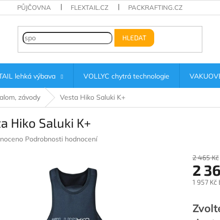
PŮJČOVNA
FLEXTAIL.CZ
PACKRAFTING.CZ
HLEDAT
AIL lehká výbava
VOLLYC chytrá technologie
VAKUOVÉ
lalom, závody
Vesta Hiko Saluki K+
a Hiko Saluki K+
né
noceno
Podrobnosti hodnocení
ení
u
2 465 Kč
2 3
1 957 Kč
Měrná
ek.
cena:
Zvolt