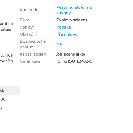
Vesty na slalom a
Kategorie
:
závody
EAN
:
Zvolte variantu
opruhem
Pohlaví
:
Pánské
išťuje
Oblékání
:
Přes hlavu
Bezpečnostní
Ne
popruh
:
#sizes_table#
:
/obleceni-hiko/
ací ICF
rodních
Certifikace
:
ICF a ISO 12402-5
XL
-90
4