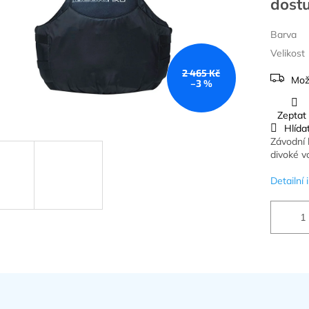
Barva
Velikost
2 465 Kč
Mož
–3 %
Zeptat
Hlída
Závodní 
divoké v
Detailní