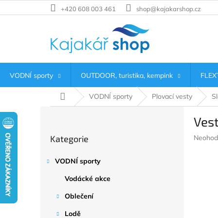
Přejít
+420 608 003 461
shop@kajakarshop.cz
na
obsah
VODNÍ sporty
OUTDOOR, turistika, kempink
FLEXT
Domů
VODNÍ sporty
Plovací vesty
S
P
Vest
o
Přeskočit
s
Průměr
Kategorie
Neohod
kategorie
t
hodnoc
r
produkt
VODNÍ sporty
a
je
n
0,0
Vodácké akce
z
n
5
í
Oblečení
hvězdič
p
Lodě