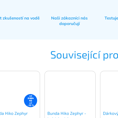
et zkušeností na vodě
Naši zákazníci nás
Testuj
doporučují
Související pr
od
2 664
Kč
až
–10 %
da Hiko Zephyr
Bunda Hiko Zephyr -
Dárkov