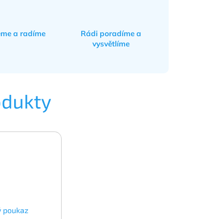
eme a radíme
Rádi poradíme a
vysvětlíme
odukty
ý poukaz