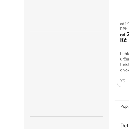
od 1 
DPH
2
od
Kč
Lehk
urče
turis
divo
XS
Popi
Det