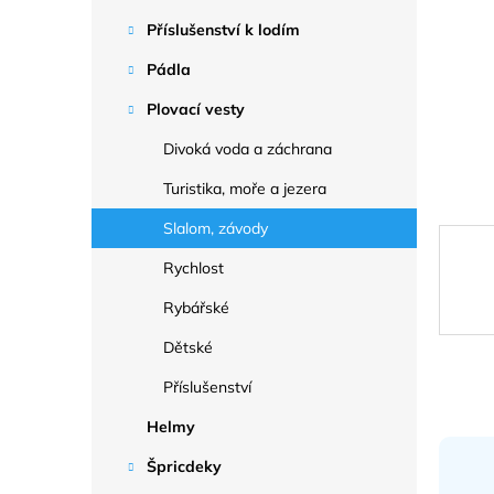
a
n
Příslušenství k lodím
e
Pádla
l
Plovací vesty
Divoká voda a záchrana
Turistika, moře a jezera
Slalom, závody
Rychlost
Rybářské
Dětské
Příslušenství
Helmy
Špricdeky