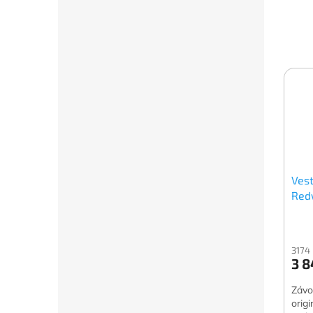
Vest
Red
3174
3 8
Závo
orig