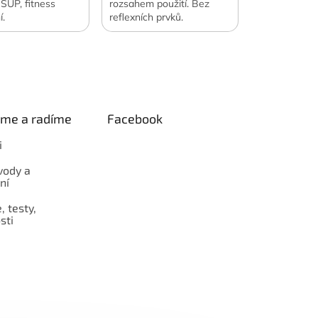
, SUP, fitness
rozsahem použití. Bez
í.
reflexních prvků.
eme a radíme
Facebook
i
vody a
ní
 testy,
sti