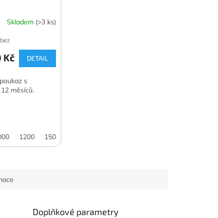
Skladem
(>3 ks)
 bez
 Kč
DETAIL
poukaz s
í 12 měsíců.
000
1200
1500
2000
3000
4000
5000
7500
10000
rmace
Doplňkové parametry