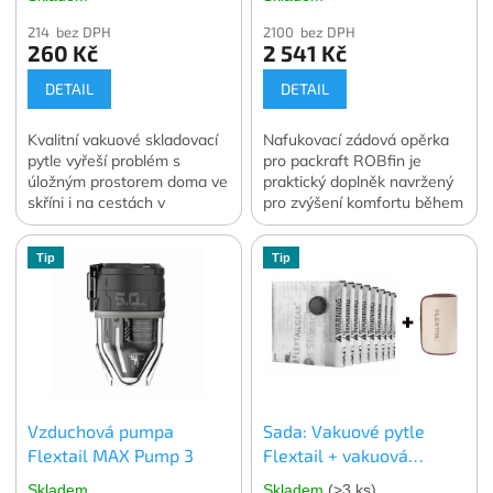
214 bez DPH
2100 bez DPH
260 Kč
2 541 Kč
DETAIL
DETAIL
Kvalitní vakuové skladovací
Nafukovací zádová opěrka
pytle vyřeší problém s
pro packraft ROBfin je
úložným prostorem doma ve
praktický doplněk navržený
skříni i na cestách v
pro zvýšení komfortu během
zavazadle. Vakuování
pádlování.
dokáže zmenšit objem
Tip
Tip
skladovaného oblečení a
lůžkovin o 70 až 90 %.
Ochrání skladované věci
před prachem, vlhkostí, moly
nebo plísní ať už je
skladujete kdekoli. V balení
4 ks. vybrané velikosti.
Oficiální česká a slovenská
Vzduchová pumpa
Sada: Vakuové pytle
distribuce.
Flextail MAX Pump 3
Flextail + vakuová
pumpa Flextail MAX
Skladem
Skladem
(>3 ks)