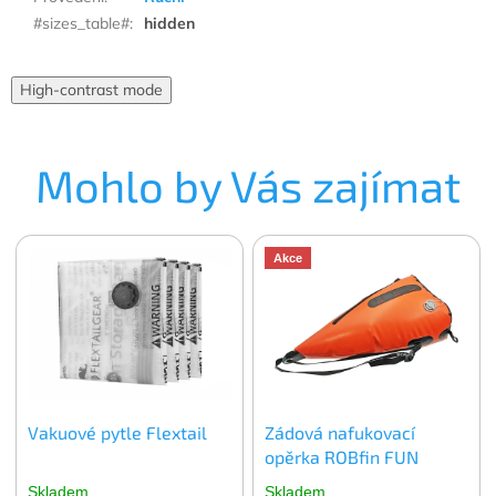
#sizes_table#
:
hidden
High-contrast mode
Mohlo by Vás zajímat
Akce
Vakuové pytle Flextail
Zádová nafukovací
opěrka ROBfin FUN
Skladem
Skladem