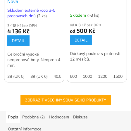
Nova
Skladem externě (cca 3-5
Skladem
(>3 ks)
pracovních dní)
(2 ks)
od 413 Kč bez DPH
3 418 Kč bez DPH
500 Kč
4 136 Kč
od
DETAIL
DETAIL
Dárkový poukaz s platností
Celoroční vysoké
12 měsíců.
neoprenové boty. Neopren 4
mm.
38 (UK 5)
39 (UK 6)
40,5 (UK 7)
500
42 (UK 8)
1000
1200
43 (UK 9)
1500
44
2
ZOBRAZIT VŠECHNY SOUVISEJÍCÍ PRODUKTY
Popis
Podobné (2)
Hodnocení
Diskuze
Ostatní informace