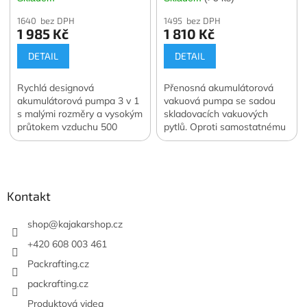
Vacuum Pump
1640 bez DPH
1495 bez DPH
1 985 Kč
1 810 Kč
DETAIL
DETAIL
Rychlá designová
Přenosná akumulátorová
akumulátorová pumpa 3 v 1
vakuová pumpa se sadou
s malými rozměry a vysokým
skladovacích vakuových
průtokem vzduchu 500
pytlů. Oproti samostatnému
l/min. Navíc funkce svítilny a
nákupu ušetříte 400 Kč.
Z
vakuové pumpy. Váha 122
Oficiální česká a slovenská
á
g. Oficiální česká a
distribuce.
slovenská distribuce.
p
a
Kontakt
t
í
shop
@
kajakarshop.cz
+420 608 003 461
Packrafting.cz
packrafting.cz
Produktová videa