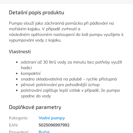
Detailní popis produktu
Pumpa slouží jako záchranná pomůcka při pádlování na
mořském kajaku. V případě zvrhnutí a
následném opětovném nastoupení do lodi pumpu využijete k
vypumpování vody z kajaku.
Vlastnosti
odstraní až 30 litrů vody za minutu bez potřeby využít
hadici
kompaktní
snadno skladovatelná na palubě – rychle přístupná
pěnové polstrování pro pohodlnější úchop
polstrování zajišťuje lepší vztlak v případě, že pumpa
spadne do vody
Doplňkové parametry
Kategorie
:
Vodní pumpy
EAN
:
5025096997992
Provedení
:
Ruční