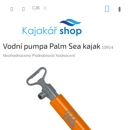
Přejít
NÁKUP
na
CZK
obsah
KOŠÍK
Vodní pumpa Palm Sea kajak
10914
Průměrné
Neohodnoceno
Podrobnosti hodnocení
hodnocení
produktu
je
0,0
z
5
hvězdiček.