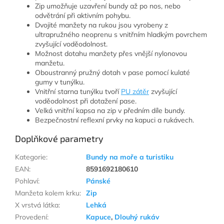
Zip umožňuje uzavření bundy až po nos, nebo
odvětrání při aktivním pohybu.
Dvojité manžety na rukou jsou vyrobeny z
ultrapružného neoprenu s vnitřním hladkým povrchem
zvyšující voděodolnost.
Možnost dotahu manžety přes vnější nylonovou
manžetu.
Oboustranný pružný dotah v pase pomocí kulaté
gumy v tunýlku.
Vnitřní starna tunýlku tvoří
PU zátěr
zvyšující
voděodolnost při dotažení pase.
Velká vnitřní kapsa na zip v předním díle bundy.
Bezpečnostní reflexní prvky na kapuci a rukávech.
Doplňkové parametry
Kategorie
:
Bundy na moře a turistiku
EAN
:
8591692180610
Pohlaví
:
Pánské
Manžeta kolem krku
:
Zip
X vrstvá látka
:
Lehká
Provedení
:
Kapuce
,
Dlouhý rukáv