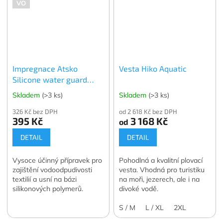
VO
Impregnace Atsko
Vesta Hiko Aquatic
Silicone water guard
350ml
Skladem
(>3 ks)
Skladem
(>3 ks)
326 Kč bez DPH
od 2 618 Kč bez DPH
395 Kč
3 168 Kč
od
DETAIL
DETAIL
Vysoce účinný přípravek pro
Pohodlná a kvalitní plovací
zajištění vodoodpudivosti
vesta. Vhodná pro turistiku
textilií a usní na bázi
na moři, jezerech, ale i na
silikonových polymerů.
divoké vodě.
S / M
L / XL
2XL