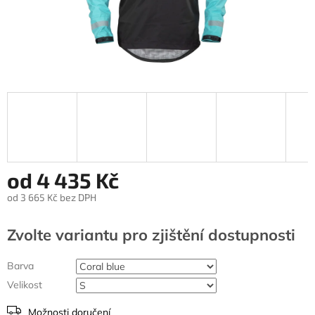
od
4 435 Kč
od
3 665 Kč
bez DPH
Měrná
cena:
Zvolte variantu
Barva
Velikost
Možnosti doručení