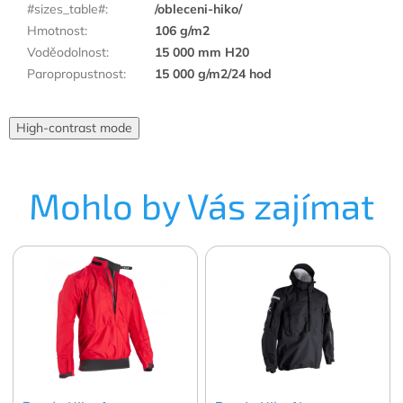
#sizes_table#
:
/obleceni-hiko/
Hmotnost
:
106 g/m2
Voděodolnost
:
15 000 mm H20
Paropropustnost
:
15 000 g/m2/24 hod
High-contrast mode
Mohlo by Vás zajímat