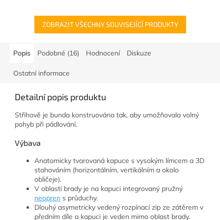
ZOBRAZIT VŠECHNY SOUVISEJÍCÍ PRODUKTY
Popis
Podobné (16)
Hodnocení
Diskuze
Ostatní informace
Detailní popis produktu
Střihově je bunda konstruována tak, aby umožňovala volný
pohyb při pádlování.
Výbava
Anatomicky tvarovaná kapuce s vysokým límcem a 3D
stahováním (horizontálním, vertikálním a okolo
obličeje).
V oblasti brady je na kapuci integrovaný pružný
neopren
s průduchy.
Dlouhý asymetricky vedený rozpínací zip ze zátěrem v
předním díle a kapuci je veden mimo oblast brady.