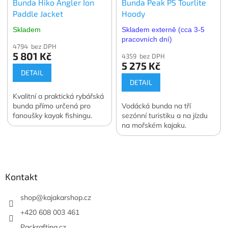
Bunda Hiko Angler Ion
Bunda Peak PS Tourlite
Paddle Jacket
Hoody
Skladem
Skladem externě (cca 3-5
pracovních dní)
4794 bez DPH
5 801 Kč
4359 bez DPH
5 275 Kč
DETAIL
DETAIL
Kvalitní a praktická rybářská
bunda přímo určená pro
Vodácká bunda na tří
fanoušky kayak fishingu.
sezónní turistiku a na jízdu
na mořském kajaku.
Z
á
p
a
Kontakt
t
í
shop
@
kajakarshop.cz
+420 608 003 461
Packrafting.cz