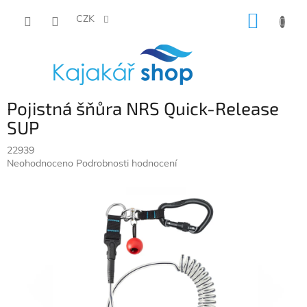
Přejít
NÁKUP
na
CZK
obsah
KOŠÍK
Pojistná šňůra NRS Quick-Release
SUP
22939
Průměrné
Neohodnoceno
Podrobnosti hodnocení
hodnocení
produktu
je
0,0
z
5
hvězdiček.