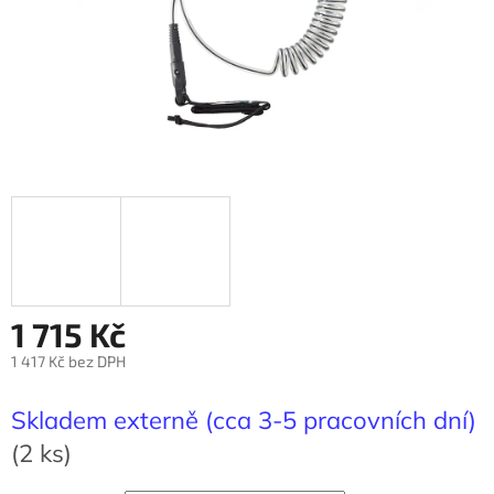
1 715 Kč
1 417 Kč bez DPH
Měrná
cena:
Skladem externě (cca 3-5 pracovních dní)
(2 ks)