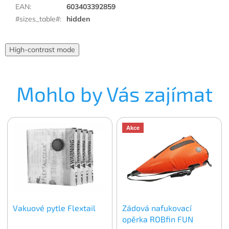
EAN
:
603403392859
#sizes_table#
:
hidden
High-contrast mode
Mohlo by Vás zajímat
Akce
Vakuové pytle Flextail
Zádová nafukovací
opěrka ROBfin FUN