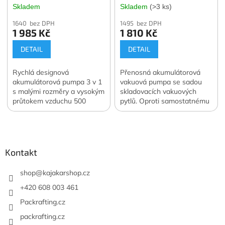
pumpa Flextail MAX
Skladem
Skladem
(>3 ks)
Vacuum Pump
1640 bez DPH
1495 bez DPH
1 985 Kč
1 810 Kč
DETAIL
DETAIL
Rychlá designová
Přenosná akumulátorová
akumulátorová pumpa 3 v 1
vakuová pumpa se sadou
s malými rozměry a vysokým
skladovacích vakuových
průtokem vzduchu 500
pytlů. Oproti samostatnému
l/min. Navíc funkce svítilny a
nákupu ušetříte 400 Kč.
Z
vakuové pumpy. Váha 122
Oficiální česká a slovenská
á
g. Oficiální česká a
distribuce.
slovenská distribuce.
p
a
Kontakt
t
í
shop
@
kajakarshop.cz
+420 608 003 461
Packrafting.cz
packrafting.cz