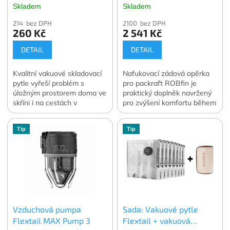
Skladem
Skladem
214 bez DPH
2100 bez DPH
260 Kč
2 541 Kč
DETAIL
DETAIL
Kvalitní vakuové skladovací
Nafukovací zádová opěrka
pytle vyřeší problém s
pro packraft ROBfin je
úložným prostorem doma ve
praktický doplněk navržený
skříni i na cestách v
pro zvýšení komfortu během
zavazadle. Vakuování
pádlování.
dokáže zmenšit objem
Tip
Tip
skladovaného oblečení a
lůžkovin o 70 až 90 %.
Ochrání skladované věci
před prachem, vlhkostí, moly
nebo plísní ať už je
skladujete kdekoli. V balení
4 ks. vybrané velikosti.
Oficiální česká a slovenská
Vzduchová pumpa
Sada: Vakuové pytle
distribuce.
Flextail MAX Pump 3
Flextail + vakuová