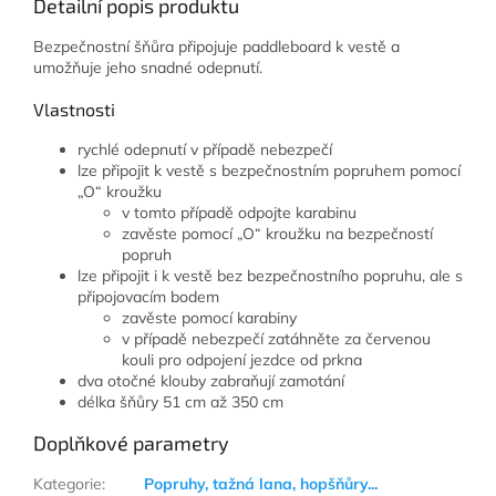
Detailní popis produktu
Bezpečnostní šňůra připojuje paddleboard k vestě a
umožňuje jeho snadné odepnutí.
Vlastnosti
rychlé odepnutí v případě nebezpečí
lze připojit k vestě s bezpečnostním popruhem pomocí
„O“ kroužku
v tomto případě odpojte karabinu
zavěste pomocí „O“ kroužku na bezpečností
popruh
lze připojit i k vestě bez bezpečnostního popruhu, ale s
připojovacím bodem
zavěste pomocí karabiny
v případě nebezpečí zatáhněte za červenou
kouli pro odpojení jezdce od prkna
dva otočné klouby zabraňují zamotání
délka šňůry 51 cm až 350 cm
Doplňkové parametry
Kategorie
:
Popruhy, tažná lana, hopšňůry...