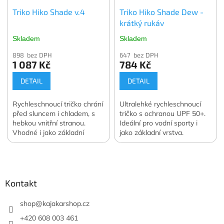
Triko Hiko Shade v.4
Triko Hiko Shade Dew -
krátký rukáv
Skladem
Skladem
898 bez DPH
647 bez DPH
1 087 Kč
784 Kč
DETAIL
DETAIL
Rychleschnoucí tričko chrání
Ultralehké rychleschnoucí
před sluncem i chladem, s
tričko s ochranou UPF 50+.
hebkou vnitřní stranou.
Ideální pro vodní sporty i
Vhodné i jako základní
jako základní vrstva.
vrstva pod bundu.
Z
á
p
a
Kontakt
t
í
shop
@
kajakarshop.cz
+420 608 003 461