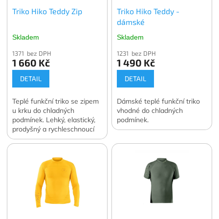
Triko Hiko Teddy Zip
Triko Hiko Teddy -
dámské
Skladem
Skladem
1371 bez DPH
1231 bez DPH
1 660 Kč
1 490 Kč
DETAIL
DETAIL
Teplé funkční triko se zipem
Dámské teplé funkční triko
u krku do chladných
vhodné do chladných
podmínek. Lehký, elastický,
podmínek.
prodyšný a rychleschnoucí
materiál.