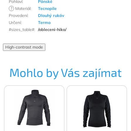
Pohlaví
:
Pánské
?
Materiál
:
Tecnopile
Provedení
:
Dlouhý rukáv
Určení
:
Termo
#sizes_table#
:
/obleceni-hiko/
High-contrast mode
Mohlo by Vás zajímat