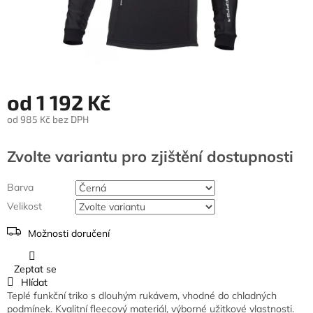
od
1 192 Kč
od
985 Kč
bez DPH
Měrná
cena:
Zvolte variantu
Barva
Velikost
Možnosti doručení
Zeptat se
Hlídat
Teplé funkční triko s dlouhým rukávem, vhodné do chladných
podmínek. Kvalitní fleecový materiál, výborné užitkové vlastnosti.