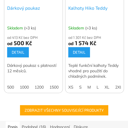
Dárkový poukaz
Kalhoty Hiko Teddy
Skladem
(>3 ks)
Skladem
(>3 ks)
od 413 Kč bez DPH
od 1 301 Kč bez DPH
500 Kč
1 574 Kč
od
od
DETAIL
DETAIL
Dárkový poukaz s platností
Teplé funkční kalhoty Teddy
12 měsíců.
vhodné pro použití do
chladných podmínek.
500
1000
1200
1500
2000
XS
S
3000
M
4000
L
XL
5000
2XL
7
ZOBRAZIT VŠECHNY SOUVISEJÍCÍ PRODUKTY
Popis
Podobné (16)
Hodnocení
Diskuze