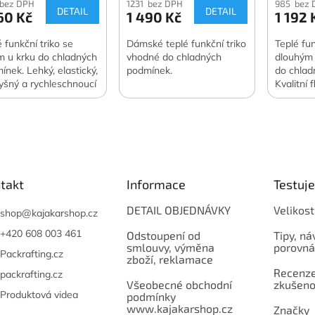
 bez DPH
1231 bez DPH
985 bez 
DETAIL
DETAIL
60 Kč
1 490 Kč
1 192 
é funkční triko se
Dámské teplé funkční triko
Teplé fun
m u krku do chladných
vhodné do chladných
dlouhým
ínek. Lehký, elastický,
podmínek.
do chlad
yšný a rychleschnoucí
Kvalitní 
iál.
výborné 
vlastnost
takt
Informace
Testuj
DETAIL OBJEDNÁVKY
Velikost
shop
@
kajakarshop.cz
+420 608 003 461
Odstoupení od
Tipy, ná
smlouvy, výměna
porovná
Packrafting.cz
zboží, reklamace
Recenze,
packrafting.cz
Všeobecné obchodní
zkušeno
Produktová videa
podmínky
www.kajakarshop.cz
Značky