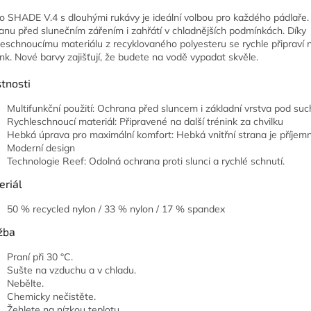
ko SHADE V.4 s dlouh
ými rukávy je ideální volbou pro ka
žd
ého
pádla
ře
anu p
řed slunečn
ím zá
řen
ím i zah
ř
átí v chladn
ějš
ích podmínkách. Díky
leschnoucímu materiálu z recyklovaného polyesteru se rychle p
řiprav
í 
ink. Nové barvy zaji
šťuj
í,
že budete na vodě vypadat skvěle.
tnosti
Multifunkčn
í pou
žit
í: Ochrana p
řed sluncem i z
ákladní vrstva pod su
Rychleschnouc
í materiál: P
řipraven
é na dal
š
í trénink za chvilku
Hebká úprava pro maximální komfort
: Hebk
á vnit
řn
í strana je p
ř
íjem
Modern
í design
Technologie Reef: Odolná ochrana proti slunci a rychlé schnutí.
eriál
50 % recycled nylon / 33 % nylon / 17 % spandex
žba
Pran
í p
ři 30
°C.
Su
šte na vzduchu a v chladu
.
Neb
ělte.
Chemicky nečistěte.
Žehlete na n
ízkou teplotu.