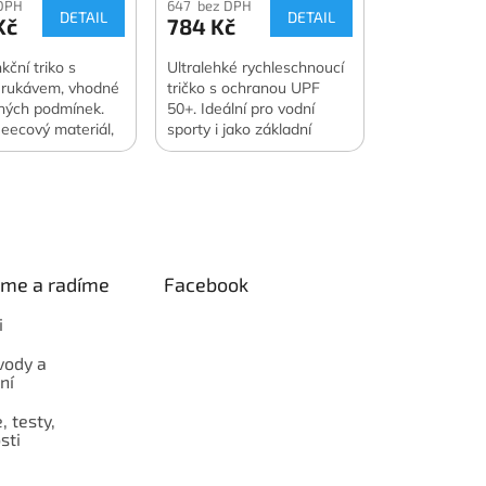
DPH
647 bez DPH
DETAIL
DETAIL
Kč
784 Kč
kční triko s
Ultralehké rychleschnoucí
 rukávem, vhodné
tričko s ochranou UPF
ných podmínek.
50+. Ideální pro vodní
fleecový materiál,
sporty i jako základní
užitkové
vrstva.
i.
eme a radíme
Facebook
i
vody a
ní
 testy,
sti