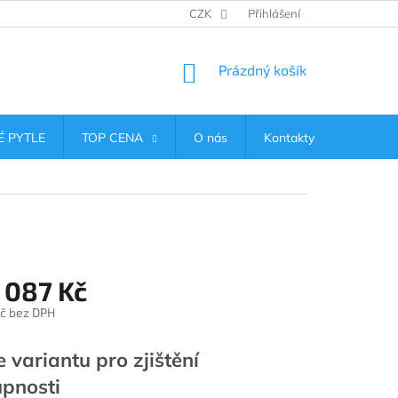
CZK
Přihlášení
NÁKUPNÍ
Prázdný košík
KOŠÍK
 PYTLE
TOP CENA
O nás
Kontakty
 087 Kč
č
bez DPH
e variantu