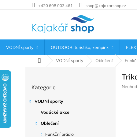
Přejít
+420 608 003 461
shop@kajakarshop.cz
na
obsah
VODNÍ sporty
OUTDOOR, turistika, kempink
FLEXT
Domů
VODNÍ sporty
Oblečení
Funkčn
P
Trik
o
Přeskočit
s
Průměr
Kategorie
Neohod
kategorie
t
hodnoc
r
produkt
VODNÍ sporty
a
je
n
0,0
Vodácké akce
z
n
5
í
Oblečení
hvězdič
p
Funkční prádlo