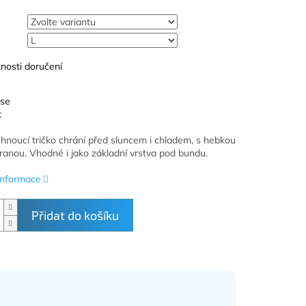
nosti doručení
 se
t
chnouc
í tri
čko chr
ání p
řed sluncem i chladem, s hebkou
tranou. Vhodné i jako základní vrstva pod bundu.
 informace
Přidat do košíku