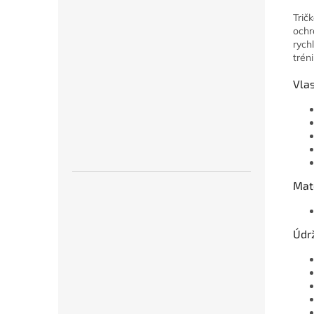
Trič
ochr
rych
trén
Vlas
Mat
Údr