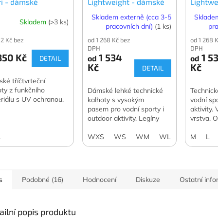
ri - dámské
Lightweight - dámské
Lightwe
Skladem externě (cca 3-5
Skladem
Skladem
(>3 ks)
pracovních dní)
(1 ks)
pra
02 Kč bez
od 1 268 Kč bez
od 1 268 
DPH
DPH
50 Kč
1 534
1 5
od
od
DETAIL
Kč
Kč
DETAIL
ké tříčtvrteční
oty z funkčního
Dámské lehké technické
Technick
riálu s UV ochranou.
kalhoty s vysokým
vodní spo
pasem pro vodní sporty i
aktivity.
outdoor aktivity. Legíny
vrstva. 
mají vnitřní fleecovou
záření.
L
vrstvu, ochranu proti UV
WXS
WS
WM
WL
M
L
záření.
s
Podobné (16)
Hodnocení
Diskuze
Ostatní inf
ailní popis produktu