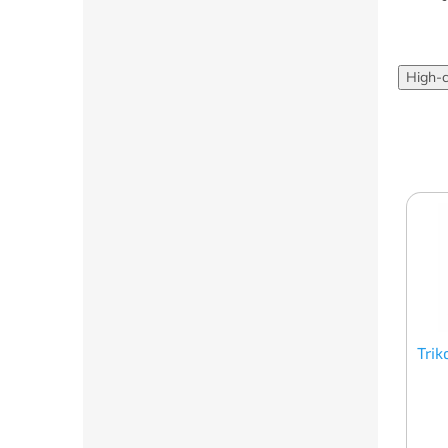
High-
Trik