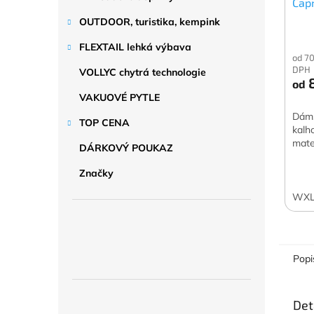
Cap
OUTDOOR, turistika, kempink
FLEXTAIL lehká výbava
od 7
DPH
VOLLYC chytrá technologie
8
od
VAKUOVÉ PYTLE
Dáms
TOP CENA
kalh
mate
DÁRKOVÝ POUKAZ
Značky
WX
Popi
Det