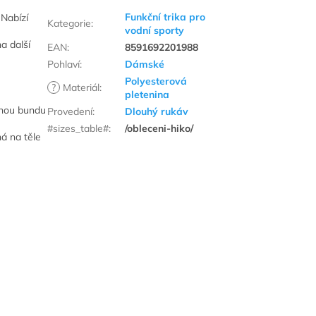
Funkční trika pro
. Nab
ízí
Kategorie
:
vodní sporty
na dal
š
í
EAN
:
8591692201988
Pohlaví
:
Dámské
Polyesterová
?
Materiál
:
pletenina
chou bundu
Provedení
:
Dlouhý rukáv
#sizes_table#
:
/obleceni-hiko/
ná na t
ěle