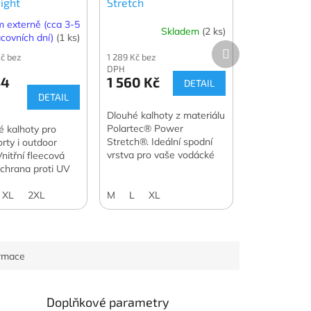
ight
Stretch
 externě (cca 3-5
Skladem
(2 ks)
covních dní)
(1 ks)
Další
Kč bez
1 289 Kč bez
produkt
DPH
34
1 560 Kč
DETAIL
DETAIL
Dlouhé kalhoty z materiálu
Polartec® Power
é kalhoty pro
Stretch®. Ideální spodní
rty i outdoor
vrstva pro vaše vodácké
 Vnitřní fleecová
expedice.
Ochrana proti UV
XL
2XL
M
L
XL
ormace
Doplňkové parametry