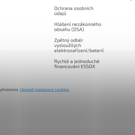
Ochrana osobních
údajů
Hlášení nezákonného
obsahu (DSA)
Zpětný odběr
vysloužilých
elektrozařízení/baterií
Rychlé a jednoduché
financování ESSOX
vyhrazena.
Upravit nastavení cookies