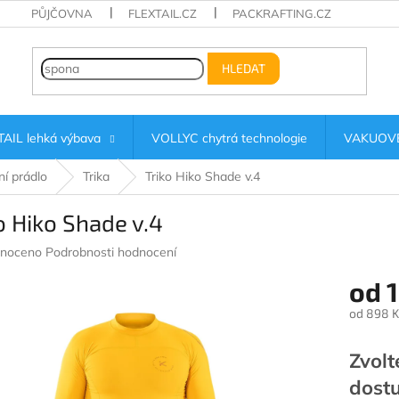
PŮJČOVNA
FLEXTAIL.CZ
PACKRAFTING.CZ
HLEDAT
AIL lehká výbava
VOLLYC chytrá technologie
VAKUOVÉ
í prádlo
Trika
Triko Hiko Shade v.4
o Hiko Shade v.4
né
noceno
Podrobnosti hodnocení
ení
od
1
u
od
898 K
Měrná
cena:
Zvolt
ek.