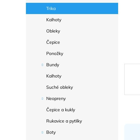
a
n
Trika
e
Kalhoty
l
Obleky
Čepice
Ponožky
Bundy
Kalhoty
Suché obleky
Neopreny
Čepice a kukly
Rukavice a pytlíky
Boty