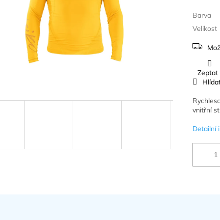
Barva
Velikost
Mož
Zeptat
Hlída
Rychles
vnitřn
í s
Detailní