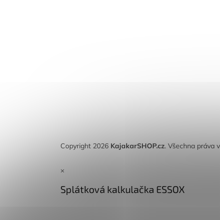
Copyright 2026
KajakarSHOP.cz
. Všechna práva 
×
Splátková kalkulačka ESSOX