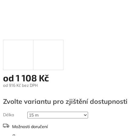
od
1 108 Kč
od
916 Kč
bez DPH
Měrná
cena:
Zvolte variantu
Délka
Možnosti doručení