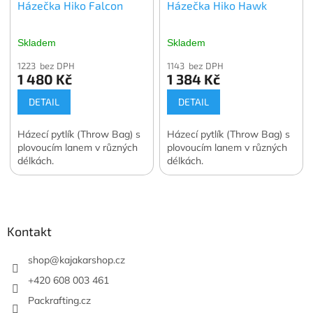
Házečka Hiko Falcon
Házečka Hiko Hawk
Skladem
Skladem
1223 bez DPH
1143 bez DPH
1 480 Kč
1 384 Kč
DETAIL
DETAIL
Házecí pytlík (Throw Bag) s
Házecí pytlík (Throw Bag) s
plovoucím lanem v různých
plovoucím lanem v různých
délkách.
délkách.
Z
á
p
a
Kontakt
t
í
shop
@
kajakarshop.cz
+420 608 003 461
Packrafting.cz