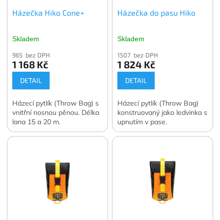
Házečka Hiko Cone+
Házečka do pasu Hiko
Skladem
Skladem
965 bez DPH
1507 bez DPH
1 168 Kč
1 824 Kč
DETAIL
DETAIL
Házecí pytlík (Throw Bag) s
Házecí pytlík (Throw Bag)
vnitřní nosnou pěnou. Délka
konstruovaný jako ledvinka s
lana 15 a 20 m.
upnutím v pase.