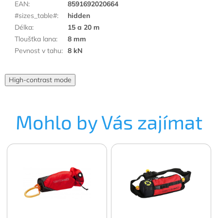
EAN
:
8591692020664
#sizes_table#
:
hidden
Délka
:
15 a 20 m
Tloušťka lana
:
8 mm
Pevnost v tahu
:
8 kN
High-contrast mode
Mohlo by Vás zajímat