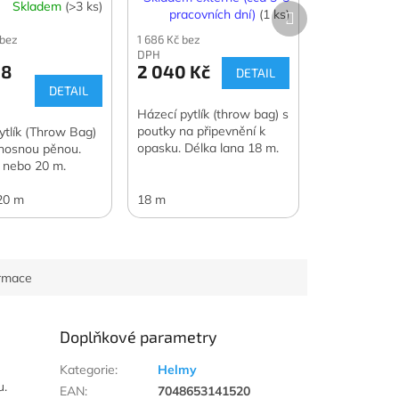
Skladem
(>3 ks)
Další
pracovních dní)
(1 ks)
produkt
 bez
1 686 Kč bez
DPH
08
2 040 Kč
DETAIL
DETAIL
Házecí pytlík (throw bag) s
poutky na připevnění k
ytlík (Throw Bag)
opasku. Délka lana 18 m.
í nosnou pěnou.
 nebo 20 m.
20 m
18 m
ormace
Doplňkové parametry
Kategorie
:
Helmy
u.
EAN
:
7048653141520