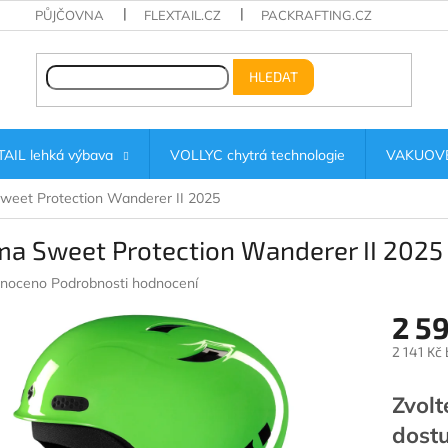
PŮJČOVNA
FLEXTAIL.CZ
PACKRAFTING.CZ
HLEDAT
AIL lehká výbava
VOLLYC chytrá technologie
VAKUOVÉ
weet Protection Wanderer II 2025
ma Sweet Protection Wanderer II 2025
né
noceno
Podrobnosti hodnocení
ení
2 5
u
2 141 Kč
Měrná
cena:
Zvolt
ek.