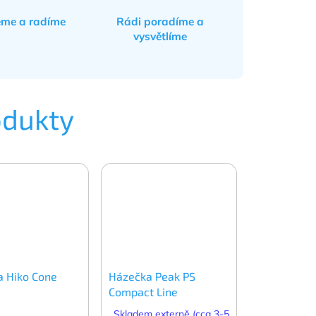
eme a radíme
Rádi poradíme a
vysvětlíme
odukty
 Hiko Cone
Házečka Peak PS
Compact Line
Skladem externě (cca 3-5