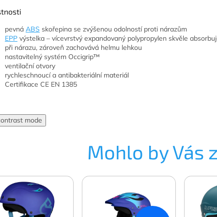
tnosti
pevná
ABS
skořepina se zvýšenou odolností proti nárazům
EPP
výstelka – vícevrstvý expandovaný polypropylen skvěle absorbuj
při nárazu, zároveň zachovává helmu lehkou
nastavitelný systém Occigrip™
ventilační otvory
rychleschnoucí a antibakteriální materiál
Certifikace CE EN 1385
contrast mode
Mohlo by Vás 