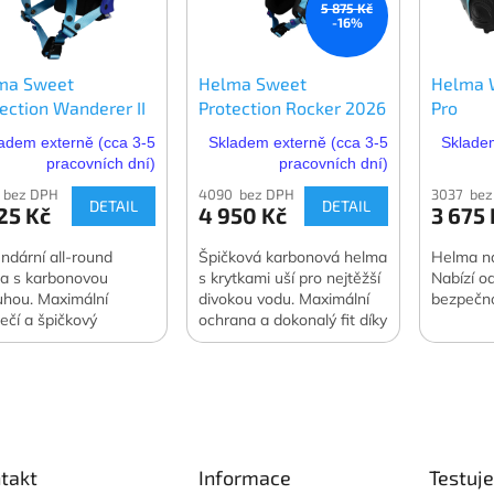
5 875 Kč
-16%
ma Sweet
Helma Sweet
Helma 
ection Wanderer II
Protection Rocker 2026
Pro
6
adem externě (cca 3-5
Skladem externě (cca 3-5
Skladem
pracovních dní)
pracovních dní)
 bez DPH
4090 bez DPH
3037 bez
DETAIL
DETAIL
25 Kč
4 950 Kč
3 675 
ndární all-round
Špičková karbonová helma
Helma na
a s karbonovou
s krytkami uší pro nejtěžší
Nabízí o
uhou. Maximální
divokou vodu. Maximální
bezpečno
ečí a špičkový
ochrana a dokonalý fit díky
ort pro divokou vodu.
systému Occigrip.
takt
Informace
Testuj