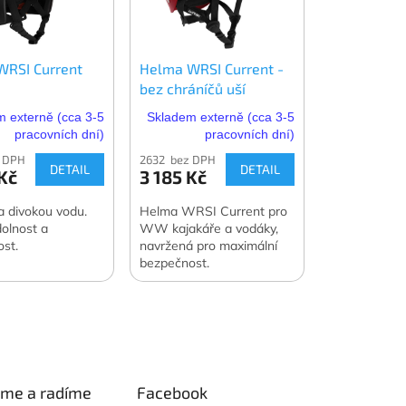
WRSI Current
Helma WRSI Current -
bez chráníčů uší
 externě (cca 3-5
Skladem externě (cca 3-5
pracovních dní)
pracovních dní)
 DPH
2632 bez DPH
DETAIL
DETAIL
Kč
3 185 Kč
 divokou vodu.
Helma WRSI Current pro
dolnost a
WW kajakáře a vodáky,
st.
navržená pro maximální
bezpečnost.
eme a radíme
Facebook