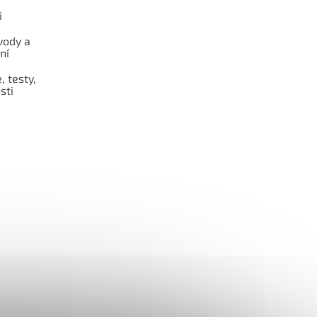
i
vody a
ní
 testy,
sti