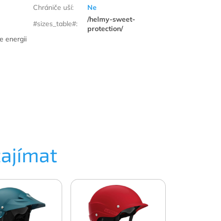
Chrániče uší
:
Ne
/helmy-sweet-
#sizes_table#
:
protection/
e energii
zajímat