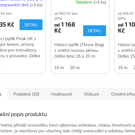
Skladem
(>3 ks)
pracovních dní)
(>3 ks)
 Kč bez
od 965 Kč bez
od 916 Kč
DPH
DPH
35 Kč
1 168
1 1
od
od
DETAIL
Kč
Kč
DETAIL
cí pytlík Peak UK s
ým lanem, určený
Házecí pytlík (Throw Bag)
Házecí p
éna pro instruktory,
s vnitřní nosnou pěnou.
s vnitřn
éry a průvodce. Délka
Délka lana 15 a 20 m.
Délka 15
 25 m.
m
15 m
20 m
15 m
s
Podobné (10)
Hodnocení
Diskuze
Ostatní inf
ailní popis produktu
 helma přináší rovnováhu mezi výbornou ochranou, nízkou hmotností a
ortem. Je navržena pro všechny, kdo chtějí univerzální a odolnou helm