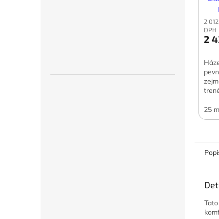
2 012
DPH
2 4
Háze
pevn
zejm
tren
lana
25 
Popi
Det
Tato
komf