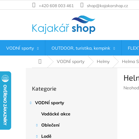
Přejít
+420 608 003 461
shop@kajakarshop.cz
na
obsah
VODNÍ sporty
OUTDOOR, turistika, kempink
FLEXT
Domů
VODNÍ sporty
Helmy
Helma S
P
Hel
o
Přeskočit
s
Průměr
Kategorie
Neohod
kategorie
t
hodnoc
r
produkt
VODNÍ sporty
a
je
n
0,0
Vodácké akce
z
n
5
í
Oblečení
hvězdič
p
Lodě