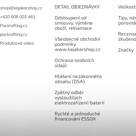
DETAIL OBJEDNÁVKY
Velikost
shop
@
kajakarshop.cz
+420 608 003 461
Odstoupení od
Tipy, ná
smlouvy, výměna
porovná
Packrafting.cz
zboží, reklamace
Recenze,
packrafting.cz
Všeobecné obchodní
zkušeno
Produktová videa
podmínky
www.kajakarshop.cz
Značky
Ochrana osobních
údajů
Hlášení nezákonného
obsahu (DSA)
Zpětný odběr
vysloužilých
elektrozařízení/baterií
Rychlé a jednoduché
financování ESSOX