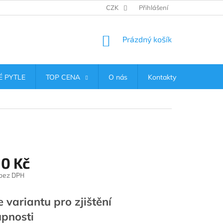
CZK
Přihlášení
NÁKUPNÍ
Prázdný košík
KOŠÍK
 PYTLE
TOP CENA
O nás
Kontakty
90 Kč
 bez DPH
e variantu