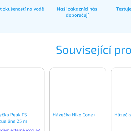
et zkušeností na vodě
Naši zákazníci nás
Testuj
doporučují
Související pr
ečka Peak PS
Házečka Hiko Cone+
Házečka
cue line 25 m
adem externě (cca 3-5