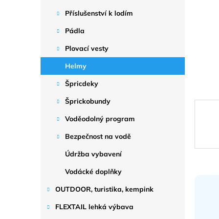
a
n
Příslušenství k lodím
e
Pádla
l
Plovací vesty
Helmy
Špricdeky
Šprickobundy
Voděodolný program
Bezpečnost na vodě
Údržba vybavení
Vodácké doplňky
OUTDOOR, turistika, kempink
FLEXTAIL lehká výbava