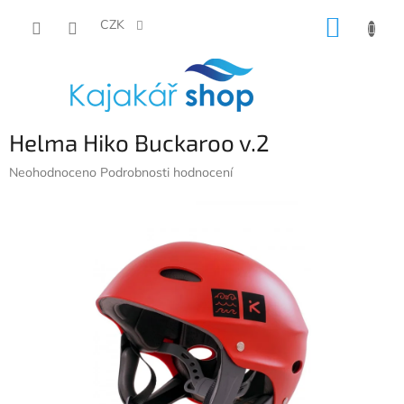
Přejít
NÁKUP
na
CZK
obsah
KOŠÍK
Helma Hiko Buckaroo v.2
Průměrné
Neohodnoceno
Podrobnosti hodnocení
hodnocení
produktu
je
0,0
z
5
hvězdiček.