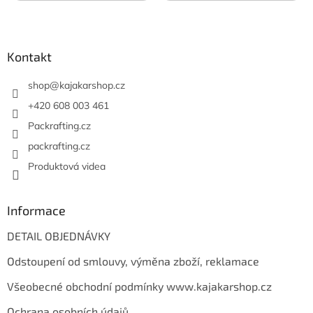
Z
záruka.
á
p
a
Kontakt
t
í
shop
@
kajakarshop.cz
+420 608 003 461
Packrafting.cz
packrafting.cz
Produktová videa
Informace
DETAIL OBJEDNÁVKY
Odstoupení od smlouvy, výměna zboží, reklamace
Všeobecné obchodní podmínky www.kajakarshop.cz
Ochrana osobních údajů