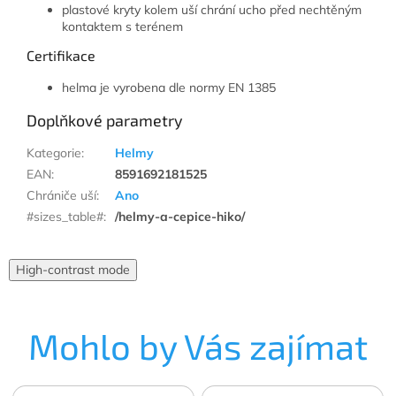
plastové kryty kolem uší chrání ucho před nechtěným
kontaktem s terénem
Certifikace
helma je vyrobena dle normy EN 1385
Doplňkové parametry
Kategorie
:
Helmy
EAN
:
8591692181525
Chrániče uší
:
Ano
#sizes_table#
:
/helmy-a-cepice-hiko/
High-contrast mode
Mohlo by Vás zajímat