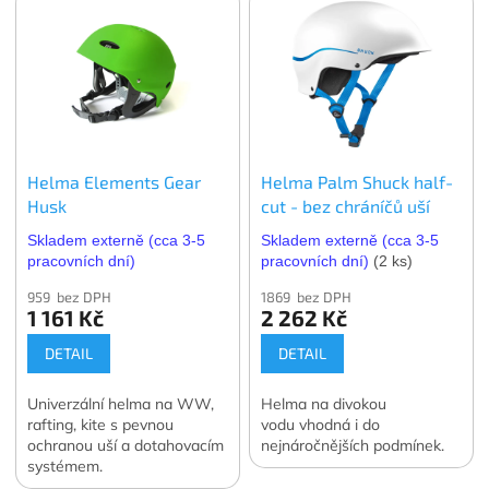
Helma Elements Gear
Helma Palm Shuck half-
Husk
cut - bez chráníčů uší
Skladem externě (cca 3-5
Skladem externě (cca 3-5
pracovních dní)
pracovních dní)
(2 ks)
959 bez DPH
1869 bez DPH
1 161 Kč
2 262 Kč
DETAIL
DETAIL
Univerzální helma na WW,
Helma na divokou
rafting, kite s pevnou
vodu vhodná i do
ochranou uší a dotahovacím
nejnáročnějších podmínek.
systémem.