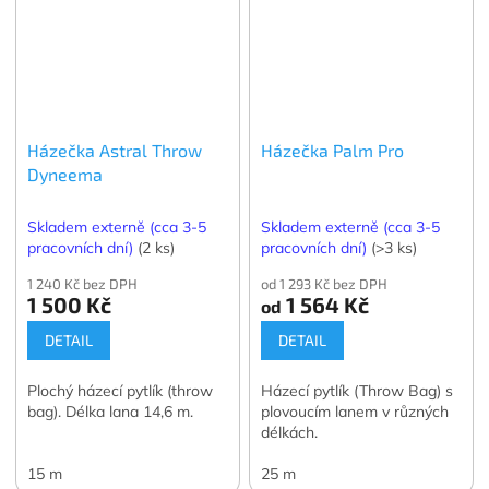
Házečka Astral Throw
Házečka Palm Pro
Dyneema
Skladem externě (cca 3-5
Skladem externě (cca 3-5
pracovních dní)
(2 ks)
pracovních dní)
(>3 ks)
1 240 Kč bez DPH
od 1 293 Kč bez DPH
1 500 Kč
1 564 Kč
od
DETAIL
DETAIL
Plochý házecí pytlík (throw
Házecí pytlík (Throw Bag) s
bag). Délka lana 14,6 m.
plovoucím lanem v různých
délkách.
15 m
25 m