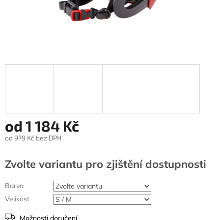
od
1 184 Kč
od
979 Kč
bez DPH
Měrná
cena:
Zvolte variantu
Barva
Velikost
Možnosti doručení