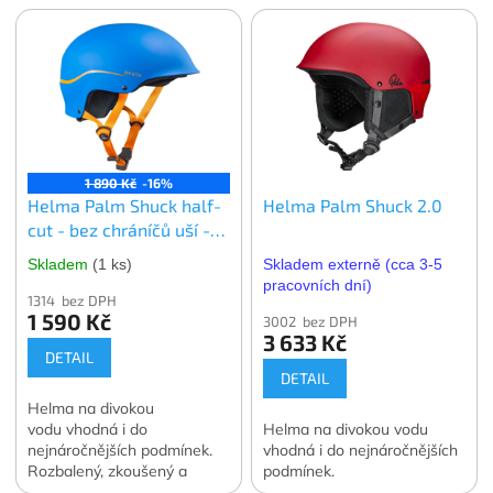
1 890 Kč
-16%
Helma Palm Shuck half-
Helma Palm Shuck 2.0
cut - bez chráníčů uší -
ROZBALENO
Skladem
(1 ks)
Skladem externě (cca 3-5
pracovních dní)
1314 bez DPH
1 590 Kč
3002 bez DPH
3 633 Kč
DETAIL
DETAIL
Helma na divokou
vodu vhodná i do
Helma na divokou vodu
nejnáročnějších podmínek.
vhodná i do nejnáročnějších
Rozbalený, zkoušený a
podmínek.
nepoužívaný produkt. Plná