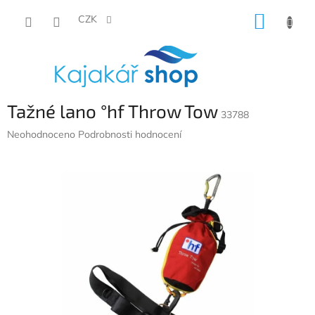
Přejít
NÁKUP
na
CZK
obsah
KOŠÍK
Tažné lano °hf Throw Tow
33788
Průměrné
Neohodnoceno
Podrobnosti hodnocení
hodnocení
produktu
je
0,0
z
5
hvězdiček.