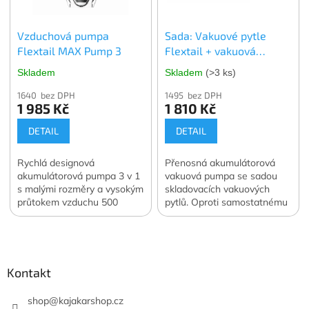
4 ks. vybrané velikosti.
Oficiální česká a slovenská
Vzduchová pumpa
Sada: Vakuové pytle
distribuce.
Flextail MAX Pump 3
Flextail + vakuová
pumpa Flextail MAX
Skladem
Skladem
(>3 ks)
Vacuum Pump
1640 bez DPH
1495 bez DPH
1 985 Kč
1 810 Kč
DETAIL
DETAIL
Rychlá designová
Přenosná akumulátorová
akumulátorová pumpa 3 v 1
vakuová pumpa se sadou
s malými rozměry a vysokým
skladovacích vakuových
průtokem vzduchu 500
pytlů. Oproti samostatnému
l/min. Navíc funkce svítilny a
nákupu ušetříte 400 Kč.
Z
vakuové pumpy. Váha 122
Oficiální česká a slovenská
á
g. Oficiální česká a
distribuce.
slovenská distribuce.
p
a
Kontakt
t
í
shop
@
kajakarshop.cz