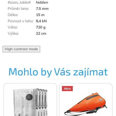
#sizes_table#
:
hidden
Průměr lana
:
7,5 mm
Délka
:
15 m
Pevnost v tahu
:
8,4 kN
Váha
:
720 g
Výška
:
22 cm
High-contrast mode
Mohlo by Vás zajímat
Akce