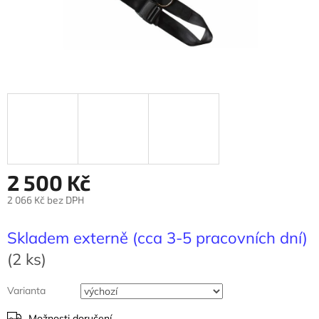
2 500 Kč
2 066 Kč bez DPH
Měrná
cena:
Skladem externě (cca 3-5 pracovních dní)
(2 ks)
Varianta
Možnosti doručení