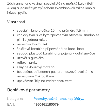
Záchranné lano vyvinuli specialisté na mořský kajak (Jeff
Allen) a jedinečným způsobem zkombinovali tažné lano a
házecí pytlík.
Vlastnosti
speciální lano o délce 15 m a průměru 7,5 mm
kónický tvar s velkým zpevněným otvorem, snadno se
plní i s jednou rukou
nerezový D-kroužek
špičková karabina připevněná na konci lana
seadog plastová karabina připojená k dolní smyčce
uzávěr s gumičkou
reflexní prvky
silný neklouzavý materiál
bezpečnostní bederní pás pro nouzové uvolnění s
nerezovým O-kroužkem
upevňovací klip na záchrannou vestu
Doplňkové parametry
Kategorie
:
Popruhy, tažná lana, hopšňůry...
EAN
:
4260461180079