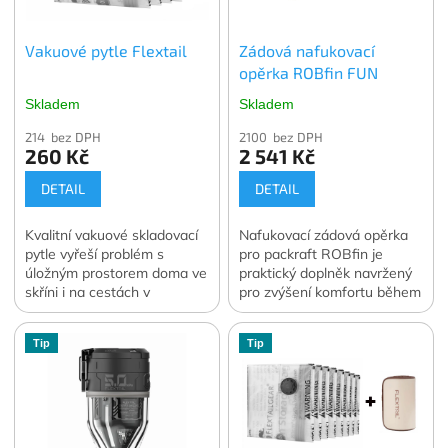
Vakuové pytle Flextail
Zádová nafukovací
opěrka ROBfin FUN
Skladem
Skladem
214 bez DPH
2100 bez DPH
260 Kč
2 541 Kč
DETAIL
DETAIL
Kvalitní vakuové skladovací
Nafukovací zádová opěrka
pytle vyřeší problém s
pro packraft ROBfin je
úložným prostorem doma ve
praktický doplněk navržený
skříni i na cestách v
pro zvýšení komfortu během
zavazadle. Vakuování
pádlování.
dokáže zmenšit objem
Tip
Tip
skladovaného oblečení a
lůžkovin o 70 až 90 %.
Ochrání skladované věci
před prachem, vlhkostí, moly
nebo plísní ať už je
skladujete kdekoli. V balení