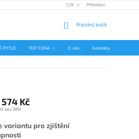
CZK
Přihlášení
NÁKUPNÍ
Prázdný košík
KOŠÍK
 PYTLE
TOP CENA
O nás
Kontakty
 574 Kč
Kč
bez DPH
e variantu