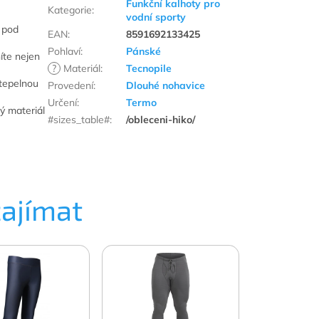
Funkční kalhoty pro
Kategorie
:
vodní sporty
 pod
EAN
:
8591692133425
Pohlaví
:
Pánské
íte nejen
?
Materiál
:
Tecnopile
 tepelnou
Provedení
:
Dlouhé nohavice
Určení
:
Termo
ý materiál
#sizes_table#
:
/obleceni-hiko/
zajímat