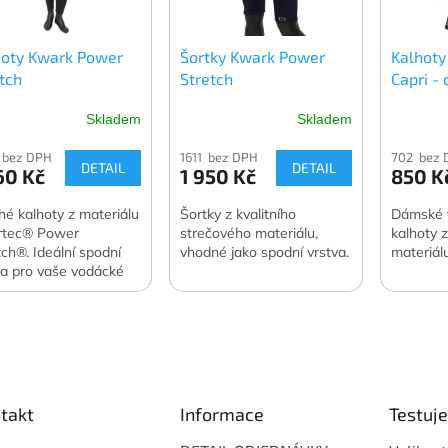
hoty Kwark Power
Šortky Kwark Power
Kalhoty
tch
Stretch
Capri -
Skladem
Skladem
 bez DPH
1611 bez DPH
702 bez 
DETAIL
DETAIL
60 Kč
1 950 Kč
850 K
hé kalhoty z materiálu
Šortky z kvalitního
Dámské t
rtec® Power
strečového materiálu,
kalhoty 
tch®. Ideální spodní
vhodné jako spodní vrstva.
materiál
va pro vaše vodácké
dice.
takt
Informace
Testuj