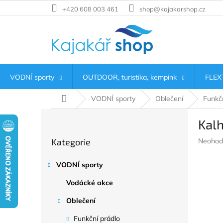
Přejít
+420 608 003 461
shop@kajakarshop.cz
na
obsah
VODNÍ sporty
OUTDOOR, turistika, kempink
FLEXT
Domů
VODNÍ sporty
Oblečení
Funkčn
P
Kalh
o
Přeskočit
s
Průměr
Kategorie
Neohod
kategorie
t
hodnoc
r
produkt
VODNÍ sporty
a
je
n
0,0
Vodácké akce
z
n
5
í
Oblečení
hvězdič
p
Funkční prádlo