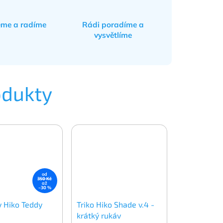
eme a radíme
Rádi poradíme a
vysvětlíme
odukty
od
350 Kč
až
–30 %
 Hiko Teddy
Triko Hiko Shade v.4 -
krátký rukáv