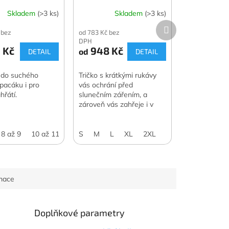
Skladem
(>3 ks)
Skladem
(>3 ks)
Další
 bez
od 783 Kč bez
produkt
DPH
 Kč
948 Kč
od
DETAIL
DETAIL
 do suchého
Tričko s krátkými rukávy
spacáku i pro
vás ochrání před
hřátí.
slunečním zářením, a
zároveň vás zahřeje i v
případě, že se ochladí.
Můžete ho použít i jako
základní vrstvu.
000
8 až 9
4000
10 až 11
5000
12 až 13
7500
S
M
10000
L
XL
2XL
rmace
Doplňkové parametry