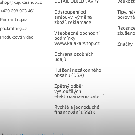
DETAIL OBJEDNÁVKY
Velikost
shop
@
kajakarshop.cz
+420 608 003 461
Odstoupení od
Tipy, ná
smlouvy, výměna
porovná
Packrafting.cz
zboží, reklamace
Recenze,
packrafting.cz
Všeobecné obchodní
zkušeno
Produktová videa
podmínky
www.kajakarshop.cz
Značky
Ochrana osobních
údajů
Hlášení nezákonného
obsahu (DSA)
Zpětný odběr
vysloužilých
elektrozařízení/baterií
Rychlé a jednoduché
financování ESSOX