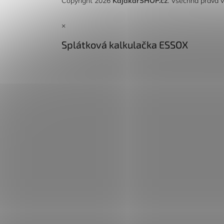
Copyright 2026
KajakarSHOP.cz
. Všechna práva 
×
Splátková kalkulačka ESSOX