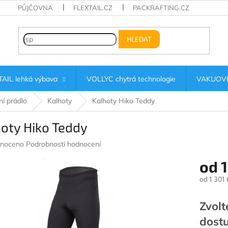
PŮJČOVNA
FLEXTAIL.CZ
PACKRAFTING.CZ
HLEDAT
AIL lehká výbava
VOLLYC chytrá technologie
VAKUOVÉ
í prádlo
Kalhoty
Kalhoty Hiko Teddy
oty Hiko Teddy
né
noceno
Podrobnosti hodnocení
ení
od
1
u
od
1 301 
Měrná
cena:
Zvolt
ek.