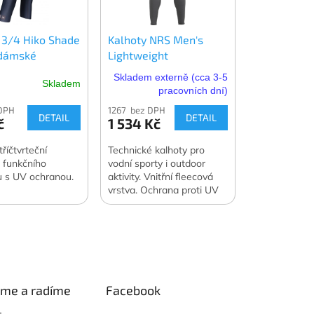
 3/4 Hiko Shade
Kalhoty NRS Men's
 dámské
Lightweight
Skladem externě (cca 3-5
Skladem
pracovních dní)
DPH
1267 bez DPH
DETAIL
DETAIL
č
1 534 Kč
říčtvrteční
Technické kalhoty pro
z funkčního
vodní sporty i outdoor
u s UV ochranou.
aktivity. Vnitřní fleecová
vrstva. Ochrana proti UV
záření.
eme a radíme
Facebook