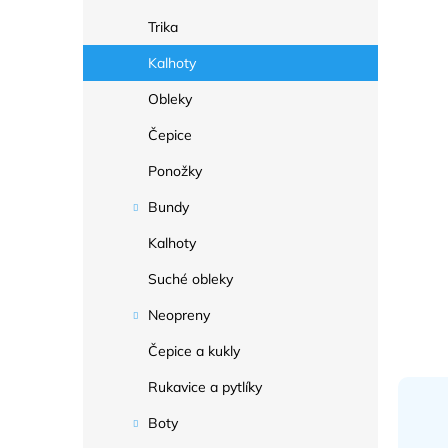
a
n
Trika
e
Kalhoty
l
Obleky
Čepice
Ponožky
Bundy
Kalhoty
Suché obleky
Neopreny
Čepice a kukly
Rukavice a pytlíky
Boty