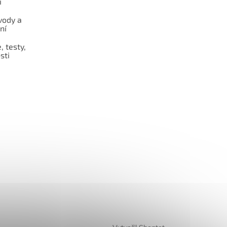
i
vody a
ní
 testy,
sti