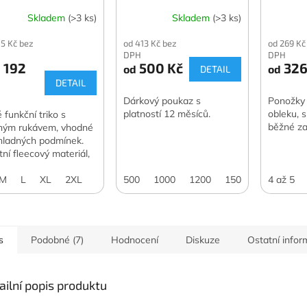
Skladem
(>3 ks)
Skladem
(>3 ks)
85 Kč bez
od 413 Kč bez
od 269 Kč
DPH
DPH
 192
500 Kč
326
od
od
DETAIL
DETAIL
Dárkový poukaz s
Ponožky
platností 12 měsíců.
obleku, 
 funkční triko s
běžné za
hým rukávem, vhodné
hladných podmínek.
tní fleecový materiál,
rné užitkové
nosti.
M
L
XL
2XL
500
1000
1200
1500
2000
4 až 5
3
s
Podobné (7)
Hodnocení
Diskuze
Ostatní info
ailní popis produktu