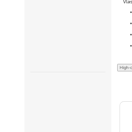
Vla
High-