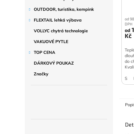
OUTDOOR, turistika, kempink
od 9
FLEXTAIL lehká výbava
DPH
1
od
VOLLYC chytrá technologie
Kč
VAKUOVÉ PYTLE
Teplé
TOP CENA
dlou
do c
DÁRKOVÝ POUKAZ
Kvali
výbo
Značky
vlast
S
Popi
Det