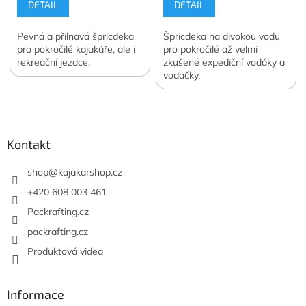
DETAIL
DETAIL
Pevná a přilnavá špricdeka
Špricdeka na divokou vodu
pro pokročilé kajakáře, ale i
pro pokročilé až velmi
rekreační jezdce.
zkušené expediční vodáky a
vodačky.
Z
á
p
a
Kontakt
t
í
shop
@
kajakarshop.cz
+420 608 003 461
Packrafting.cz
packrafting.cz
Produktová videa
Informace