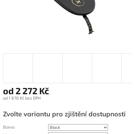
od
2 272 Kč
od
1 878 Kč
bez DPH
Měrná
cena:
Zvolte variantu
Barva