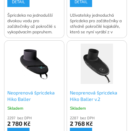
DETAIL
DETAIL
Špricdeka na jednodušší
Uživatelsky jednoduchá
divokou vodu pro
špricdeka pro začátečníky a
začátečníky až pokročilé s
středně pokročilé kajakáře,
vykopávacím popruhem.
která se nyní vyrábí z v
mnoha ohledech šetrnějšího
e.prenu.
Neoprenová špricdeka
Neoprenová špricdeka
Hiko Baller
Hiko Baller v.2
Skladem
Skladem
2297 bez DPH
2287 bez DPH
2 780 Kč
2 768 Kč