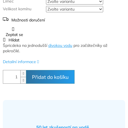
Límec
Velikost komínu
Možnosti doručení
Zeptat se
Hlídat
Špricdeka na jednodušší
divokou vodu
pro začátečníky až
pokročilé.
Detailní informace
Přidat do košíku
50 let zkušeností na vodě