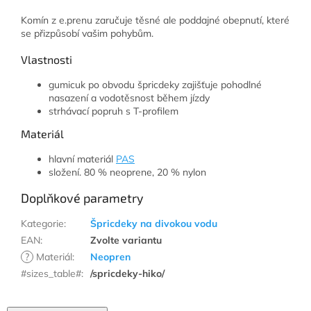
Komín z e.prenu zaručuje těsné ale poddajné obepnutí, které
se přizpůsobí vašim pohybům.
Vlastnosti
gumicuk po obvodu špricdeky zajišťuje pohodlné
nasazení a vodotěsnost během jízdy
strhávací popruh s T-profilem
Materiál
hlavní materiál
PAS
složení. 80 % neoprene, 20 % nylon
Doplňkové parametry
Kategorie
:
Špricdeky na divokou vodu
EAN
:
Zvolte variantu
?
Materiál
:
Neopren
#sizes_table#
:
/spricdeky-hiko/