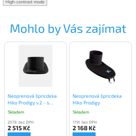
High-contrast mode
Mohlo by Vás zajímat
Neoprenová špricdeka
Neoprenová špricdeka
Hiko Prodigy v.2 - s
Hiko Prodigy
popruhem
Skladem
Skladem
2078 bez DPH
1791 bez DPH
2 515 Kč
2 168 Kč