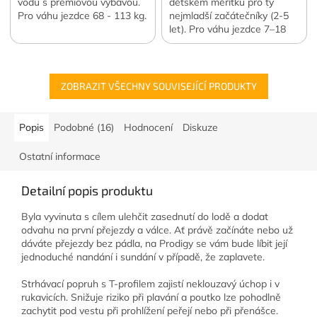
vodu s premiovou výbavou.
dětském měřítku pro ty
Pro váhu jezdce 68 - 113 kg.
nejmladší začátečníky (2-5
let). Pro váhu jezdce 7–18
kg.
ZOBRAZIT VŠECHNY SOUVISEJÍCÍ PRODUKTY
Popis
Podobné (16)
Hodnocení
Diskuze
Ostatní informace
Detailní popis produktu
Byla vyvinuta s cílem ulehčit zasednutí do lodě a dodat
odvahu na první přejezdy a válce. Ať právě začínáte nebo už
dáváte přejezdy bez pádla, na Prodigy se vám bude líbit její
jednoduché nandání i sundání v případě, že zaplavete.
Strhávací popruh s T-profilem zajistí neklouzavý úchop i v
rukavicích. Snižuje riziko při plavání a poutko lze pohodlně
zachytit pod vestu při prohlížení peřejí nebo při přenášce.