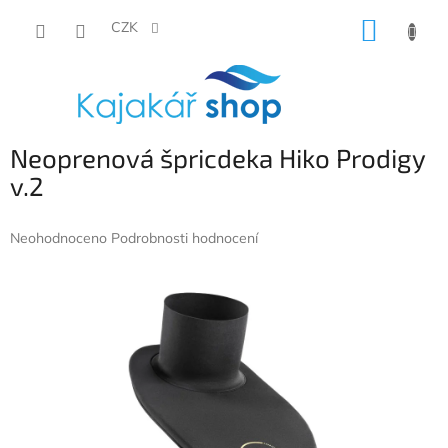
Přejít
NÁKUP
na
CZK
obsah
KOŠÍK
Neoprenová špricdeka Hiko Prodigy
v.2
Průměrné
Neohodnoceno
Podrobnosti hodnocení
hodnocení
produktu
je
0,0
z
5
hvězdiček.