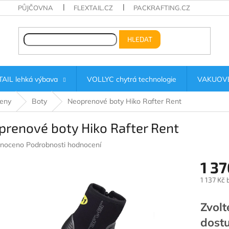
PŮJČOVNA
FLEXTAIL.CZ
PACKRAFTING.CZ
HLEDAT
AIL lehká výbava
VOLLYC chytrá technologie
VAKUOVÉ
eny
Boty
Neoprenové boty Hiko Rafter Rent
renové boty Hiko Rafter Rent
né
noceno
Podrobnosti hodnocení
ení
1 37
u
1 137 Kč
Měrná
cena:
Zvolt
ek.