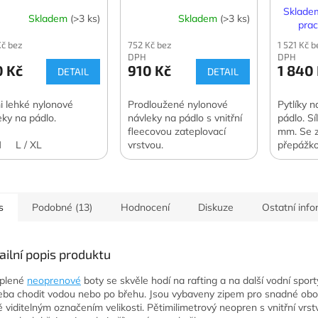
Skladem
Skladem
(>3 ks)
Skladem
(>3 ks)
prac
Kč bez
752 Kč bez
1 521 Kč b
DPH
DPH
0 Kč
910 Kč
1 840
DETAIL
DETAIL
i lehké nylonové
Prodloužené nylonové
Pytlíky n
eky na pádlo.
návleky na pádlo s vnitřní
pádlo. S
fleecovou zateplovací
mm. Se z
M
L / XL
vrstvou.
přepážko
s
Podobné (13)
Hodnocení
Diskuze
Ostatní inf
ailní popis produktu
eplené
neoprenové
boty se skvěle hodí na rafting a na další vodní sporty
eba chodit vodou nebo po břehu. Jsou vybaveny zipem pro snadné obo
ě viditelným označením velikosti. Pětimilimetrový neopren s vnitřní vrs