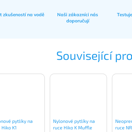
et zkušeností na vodě
Naši zákazníci nás
Testuj
doporučují
Související pr
nové pytlíky na
Nylonové pytlíky na
Neopren
 Hiko K1
ruce Hiko K Muffle
ruce NR