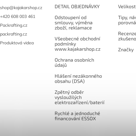
DETAIL OBJEDNÁVKY
Velikost
shop
@
kajakarshop.cz
+420 608 003 461
Odstoupení od
Tipy, ná
smlouvy, výměna
porovná
Packrafting.cz
zboží, reklamace
Recenze,
packrafting.cz
Všeobecné obchodní
zkušeno
Produktová videa
podmínky
www.kajakarshop.cz
Značky
Ochrana osobních
údajů
Hlášení nezákonného
obsahu (DSA)
Zpětný odběr
vysloužilých
elektrozařízení/baterií
Rychlé a jednoduché
financování ESSOX