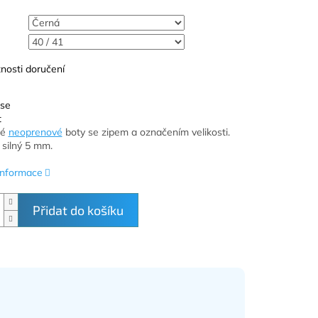
nosti doručení
 se
t
né
neoprenové
boty se zipem a označením velikosti.
silný 5 mm.
 informace
Přidat do košíku