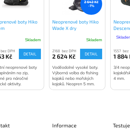
2 642 Kč
-1%
prenové boty Hiko
Neoprenové boty Hiko
Neopre
em
Wade X dry
Descen
Skladem
Skladem
Skladem
 bez DPH
2168 bez DPH
1557 bez
DETAIL
DETAIL
53 Kč
2 624 Kč
1 884
itní neoprenové boty
Voděodolné vysoké boty.
3/4 neo
apínáním na zip,
Výborná volba do fishing
kajakářs
né pro náročné
kajaků nebo mořských
4 mm.
cké aktivity.
kajaků. Neopren 5 mm.
takt
Informace
Testuj