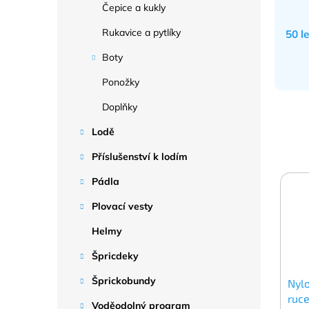
Čepice a kukly
Rukavice a pytlíky
50 l
Boty
Ponožky
Doplňky
Lodě
Příslušenství k lodím
Pádla
Plovací vesty
Helmy
Špricdeky
Šprickobundy
Nylo
ruce
Voděodolný program