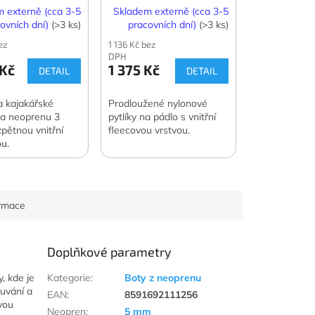
 externě (cca 3-5
Skladem externě (cca 3-5
ovních dní)
(>3 ks)
pracovních dní)
(>3 ks)
ez
1 136 Kč bez
DPH
 Kč
1 375 Kč
DETAIL
DETAIL
a kajakářské
Prodloužené nylonové
íla neoprenu 3
pytlíky na pádlo s vnitřní
pětnou vnitřní
fleecovou vrstvou.
u.
ormace
Doplňkové parametry
, kde je
Kategorie
:
Boty z neoprenu
uvání a
EAN
:
8591692111256
tvou
Neopren
:
5 mm