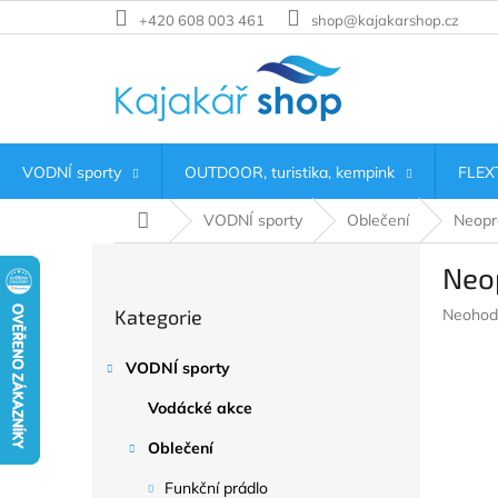
Přejít
+420 608 003 461
shop@kajakarshop.cz
na
obsah
VODNÍ sporty
OUTDOOR, turistika, kempink
FLEXT
Domů
VODNÍ sporty
Oblečení
Neopr
P
Neop
o
Přeskočit
s
Průměr
Kategorie
Neohod
kategorie
t
hodnoc
r
produkt
VODNÍ sporty
a
je
n
0,0
Vodácké akce
z
n
5
í
Oblečení
hvězdič
p
Funkční prádlo