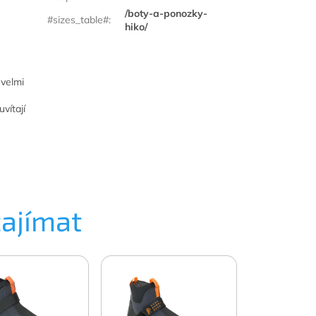
/boty-a-ponozky-
#sizes_table#
:
hiko/
 velmi
vítají
zajímat