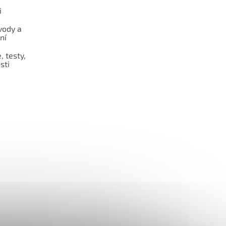
i
vody a
ní
 testy,
sti