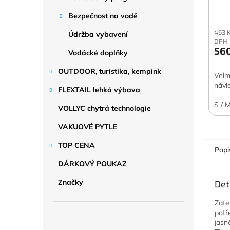
Bezpečnost na vodě
463 
Údržba vybavení
DPH
56
Vodácké doplňky
OUTDOOR, turistika, kempink
Velm
návl
FLEXTAIL lehká výbava
S / 
VOLLYC chytrá technologie
VAKUOVÉ PYTLE
TOP CENA
Popi
DÁRKOVÝ POUKAZ
Značky
Det
Zat
potř
jasn