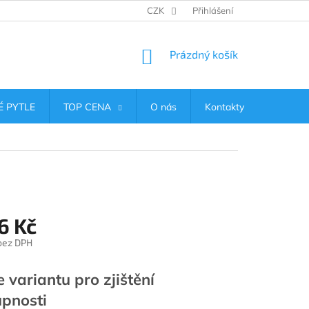
CZK
Přihlášení
NÁKUPNÍ
Prázdný košík
KOŠÍK
 PYTLE
TOP CENA
O nás
Kontakty
6 Kč
 bez DPH
e variantu