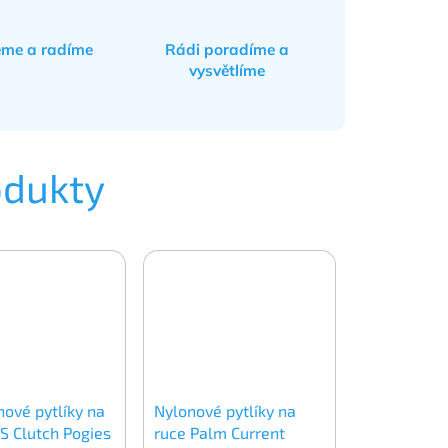
eme a radíme
Rádi poradíme a
vysvětlíme
odukty
ové pytlíky na
Nylonové pytlíky na
S Clutch Pogies
ruce Palm Current