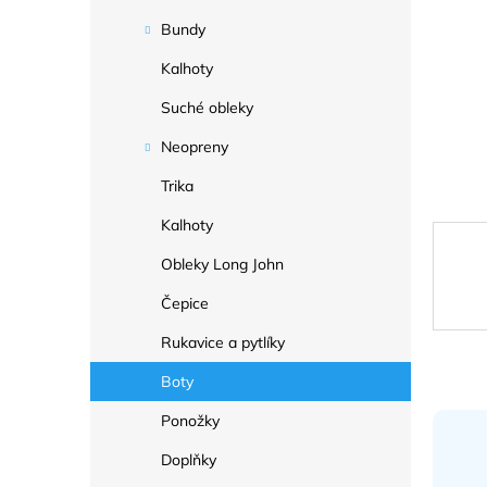
a
n
Bundy
e
Kalhoty
l
Suché obleky
Neopreny
Trika
Kalhoty
Obleky Long John
Čepice
Rukavice a pytlíky
Boty
Ponožky
Doplňky