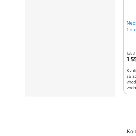
Neo
Gol
1283
1 5
Kval
se z
vhod
vodá
Z
á
p
a
t
Kon
í