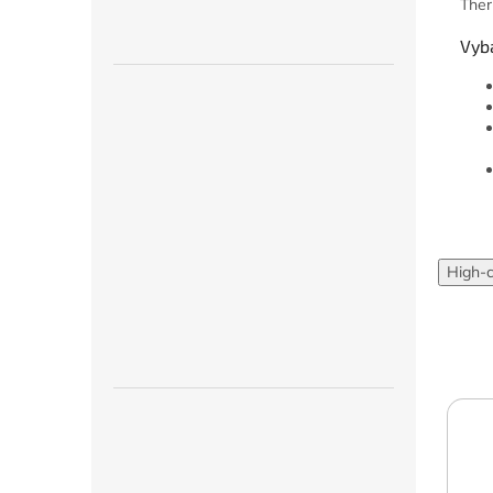
Ther
Vyb
High-