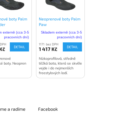
nové boty Palm
Neoprenové boty Palm
der
Paw
 externě (cca 3-5
Skladem externě (cca 3-5
pracovních dní)
pracovních dní)
 DPH
1171 bez DPH
DETAIL
DETAIL
 Kč
1 417 Kč
prenové
Nízkoprofilová, středně
ké boty. Neopren
těžká bota, která se skvěle
vejde i do nejmenších
freestylových lodí.
Neopren 2 mm.
eme a radíme
Facebook