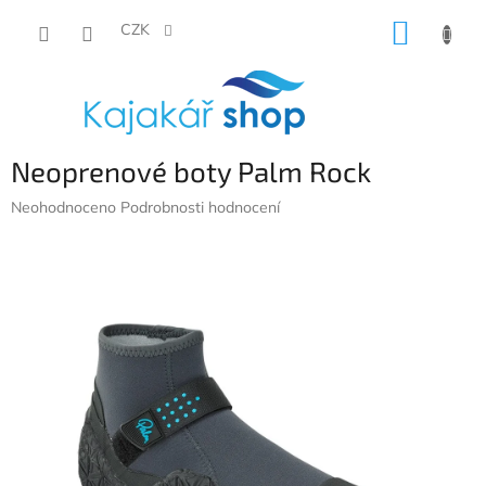
Přejít
NÁKUP
na
CZK
obsah
KOŠÍK
Neoprenové boty Palm Rock
Průměrné
Neohodnoceno
Podrobnosti hodnocení
hodnocení
produktu
je
0,0
z
5
hvězdiček.