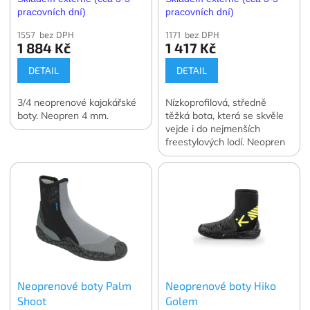
pracovních dní)
pracovních dní)
1557 bez DPH
1171 bez DPH
1 884 Kč
1 417 Kč
DETAIL
DETAIL
3/4 neoprenové kajakářské
Nízkoprofilová, středně
boty. Neopren 4 mm.
těžká bota, která se skvěle
vejde i do nejmenších
freestylových lodí. Neopren
2 mm.
Neoprenové boty Palm
Neoprenové boty Hiko
Shoot
Golem