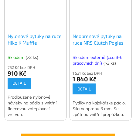
Nylonové pytlíky na ruce
Neoprenové pytlíky na
Hiko K Muffle
ruce NRS Clutch Pogies
Skladem
(>3 ks)
Skladem externě (cca 3-5
pracovních dní)
(>3 ks)
752 Kč bez DPH
910 Kč
1 521 Kč bez DPH
1 840 Kč
DETAIL
DETAIL
Prodloužené nylonové
návleky na pádlo s vnitřní
Pytlíky na kajakářské pádlo.
fleecovou zateplovací
Síla neoprenu 3 mm. Se
vrstvou.
zpětnou vnitřní přepážkou.