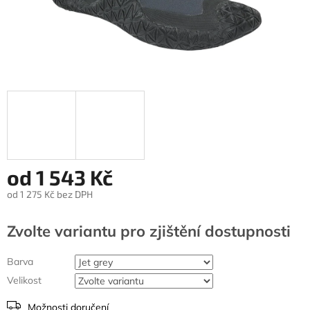
od
1 543 Kč
od
1 275 Kč
bez DPH
Měrná
cena:
Zvolte variantu
Barva
Velikost
Možnosti doručení