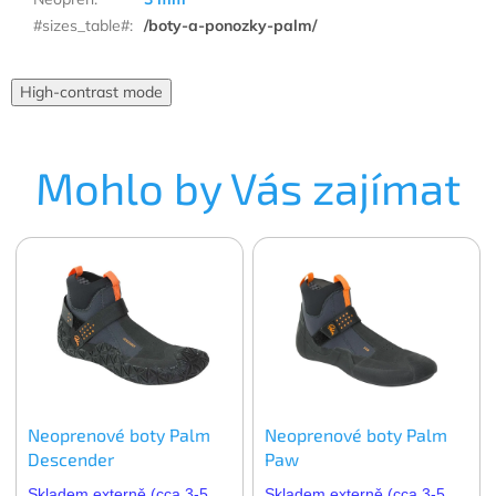
#sizes_table#
:
/boty-a-ponozky-palm/
High-contrast mode
Mohlo by Vás zajímat
Neoprenové boty Palm
Neoprenové boty Palm
Descender
Paw
Skladem externě (cca 3-5
Skladem externě (cca 3-5