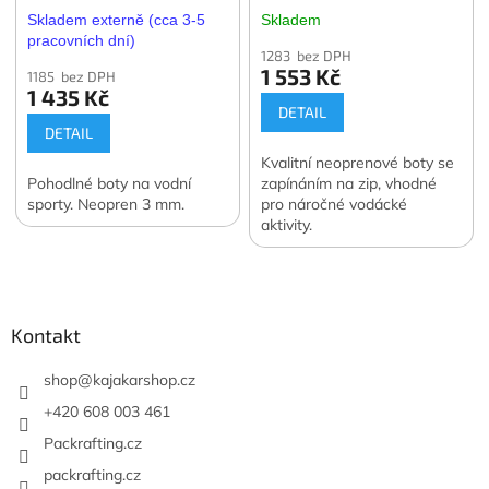
Skladem externě (cca 3-5
Skladem
pracovních dní)
1283 bez DPH
1 553 Kč
1185 bez DPH
1 435 Kč
DETAIL
DETAIL
Kvalitní neoprenové boty se
Pohodlné boty na vodní
zapínáním na zip, vhodné
sporty. Neopren 3 mm.
pro náročné vodácké
aktivity.
Z
á
p
a
Kontakt
t
í
shop
@
kajakarshop.cz
+420 608 003 461
Packrafting.cz
packrafting.cz