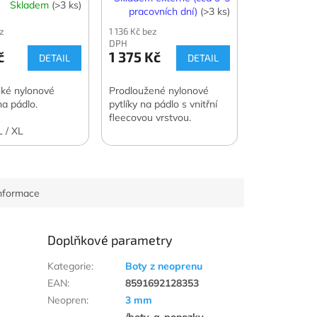
Skladem
(>3 ks)
pracovních dní)
(>3 ks)
z
1 136 Kč bez
DPH
č
1 375 Kč
DETAIL
DETAIL
hké nylonové
Prodloužené nylonové
na pádlo.
pytlíky na pádlo s vnitřní
fleecovou vrstvou.
L / XL
informace
Doplňkové parametry
Kategorie
:
Boty z neoprenu
EAN
:
8591692128353
Neopren
:
3 mm