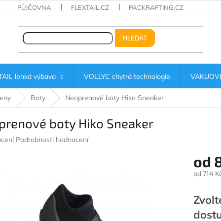
PŮJČOVNA
FLEXTAIL.CZ
PACKRAFTING.CZ
HLEDAT
AIL lehká výbava
VOLLYC chytrá technologie
VAKUOVÉ
eny
Boty
Neoprenové boty Hiko Sneaker
prenové boty Hiko Sneaker
né
cení
Podrobnosti hodnocení
ení
od
u
od
714 K
Měrná
cena:
Zvolt
ek.