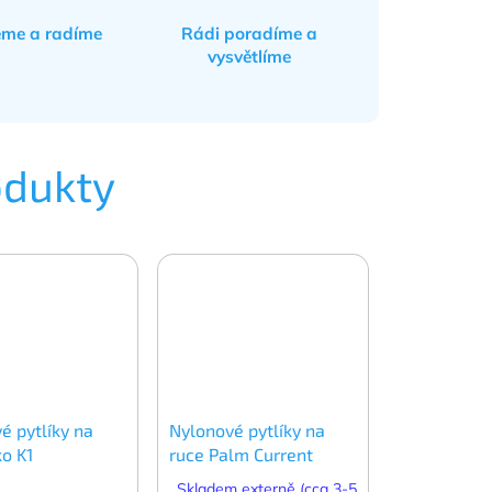
eme a radíme
Rádi poradíme a
vysvětlíme
odukty
é pytlíky na
Nylonové pytlíky na
ko K1
ruce Palm Current
Skladem externě (cca 3-5