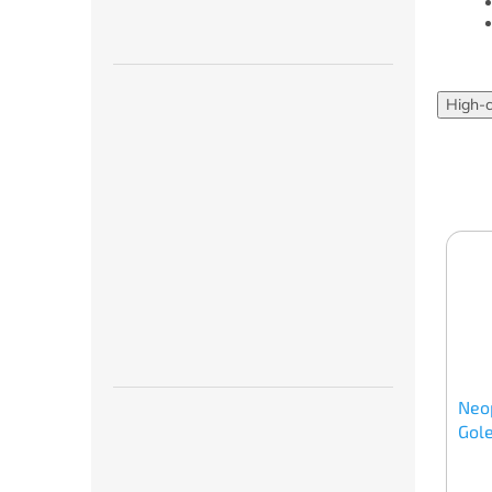
High-
Neo
Gol