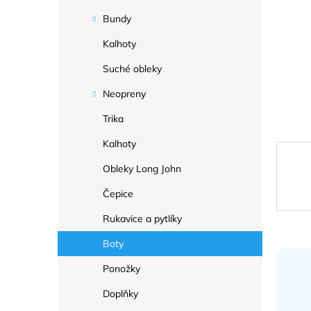
a
n
Bundy
e
Kalhoty
l
Suché obleky
Neopreny
Trika
Kalhoty
Obleky Long John
Čepice
Rukavice a pytlíky
Boty
Ponožky
Doplňky