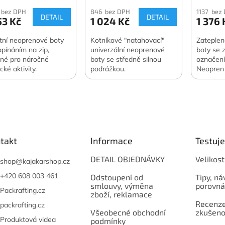
 bez DPH
846 bez DPH
1137 bez
DETAIL
DETAIL
53 Kč
1 024 Kč
1 376 
itní neoprenové boty
Kotníkové "natahovací"
Zateple
apínáním na zip,
univerzální neoprenové
boty se 
né pro náročné
boty se středně silnou
označení
cké aktivity.
podrážkou.
Neopren 
takt
Informace
Testuj
DETAIL OBJEDNÁVKY
Velikost
shop
@
kajakarshop.cz
+420 608 003 461
Odstoupení od
Tipy, ná
smlouvy, výměna
porovná
Packrafting.cz
zboží, reklamace
Recenze,
packrafting.cz
Všeobecné obchodní
zkušeno
Produktová videa
podmínky