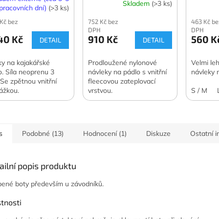
Skladem
(>3 ks)
pracovních dní)
(>3 ks)
 Kč bez
752 Kč bez
463 Kč be
DPH
DPH
40 Kč
910 Kč
560 K
DETAIL
DETAIL
íky na kajakářské
Prodloužené nylonové
Velmi le
o. Síla neoprenu 3
návleky na pádlo s vnitřní
návleky 
Se zpětnou vnitřní
fleecovou zateplovací
ážkou.
vrstvou.
S / M
s
Podobné (13)
Hodnocení (1)
Diskuze
Ostatní 
ailní popis produktu
bené boty především u závodníků.
tnosti