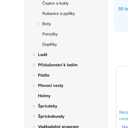
Čepice a kukly
50 l
Rukavice a pytlíky
Boty
Ponožky
Doplňky
Lodě
Příslušenství k lodím
Pádla
Plovací vesty
Helmy
Špricdeky
Neo
Šprickobundy
ruce
Voděodolný program
Skl