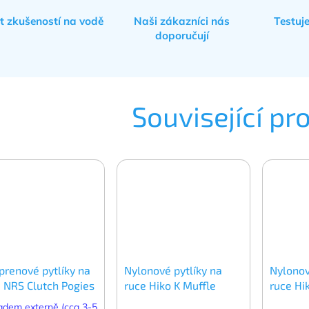
et zkušeností na vodě
Naši zákazníci nás
Testuj
doporučují
Související pr
prenové pytlíky na
Nylonové pytlíky na
Nylonov
 NRS Clutch Pogies
ruce Hiko K Muffle
ruce Hi
adem externě (cca 3-5