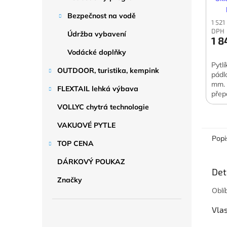
Bezpečnost na vodě
1 521
DPH
Údržba vybavení
1 8
Vodácké doplňky
Pytl
OUTDOOR, turistika, kempink
pádl
mm. 
FLEXTAIL lehká výbava
přep
VOLLYC chytrá technologie
VAKUOVÉ PYTLE
Popi
TOP CENA
DÁRKOVÝ POUKAZ
Det
Značky
Oblí
Vlas