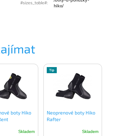
/boty-a-ponozky-
#sizes_table#
:
hiko/
zajímat
Tip
ové boty Hiko
Neoprenové boty Hiko
Rent
Rafter
Skladem
Skladem