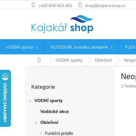
Přejít
+420 608 003 461
shop@kajakarshop.cz
na
obsah
VODNÍ sporty
OUTDOOR, turistika, kempink
FLEXT
Domů
VODNÍ sporty
Oblečení
Neopr
P
Neo
o
Přeskočit
s
Průměr
Kategorie
1 hodno
kategorie
t
hodnoc
r
produkt
VODNÍ sporty
a
je
n
5,0
Vodácké akce
z
n
5
í
Oblečení
hvězdič
p
Funkční prádlo