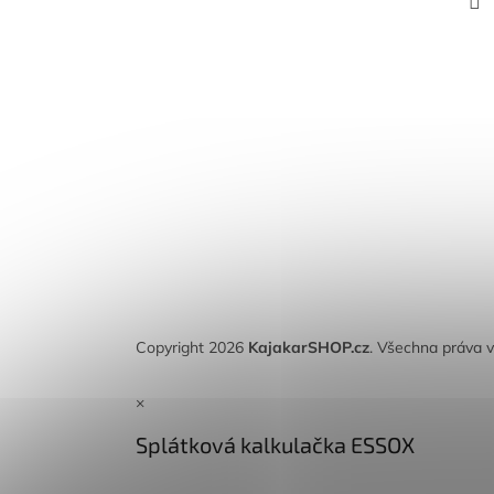
Copyright 2026
KajakarSHOP.cz
. Všechna práva 
×
Splátková kalkulačka ESSOX