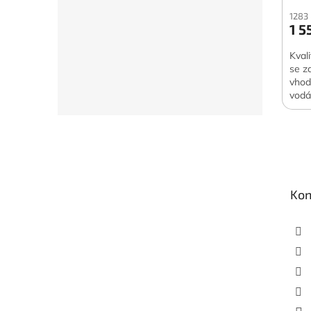
1283
1 5
Kval
se z
vhod
vodá
Z
á
p
a
t
Kon
í