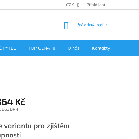
CZK
Přihlášení
NÁKUPNÍ
Prázdný košík
KOŠÍK
 PYTLE
TOP CENA
O nás
Kontakty
864 Kč
č
bez DPH
e variantu