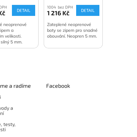
 DPH
1004 bez DPH
DETAIL
DETAIL
Kč
1 216 Kč
né neoprenové
Zateplené neoprenové
zipem a
boty se zipem pro snadné
m velikosti.
obouvání. Neopren 5 mm.
silný 5 mm.
eme a radíme
Facebook
i
vody a
ní
 testy,
sti