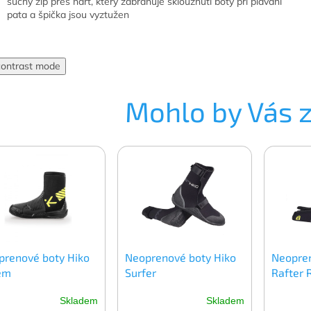
suchý zip přes nárt, který zabraňuje sklouznutí boty při plavání
pata a špička jsou vyztužen
contrast mode
Mohlo by Vás 
prenové boty Hiko
Neoprenové boty Hiko
Neopren
em
Surfer
Rafter 
Skladem
Skladem