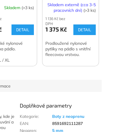
Skladem externě (cca 3-5
Skladem
(>3 ks)
pracovních dní)
(>3 ks)
z
1 136 Kč bez
DPH
č
1 375 Kč
DETAIL
DETAIL
hké nylonové
Prodloužené nylonové
na pádlo.
pytlíky na pádlo s vnitřní
fleecovou vrstvou.
L / XL
ormace
Doplňkové parametry
, kde je
Kategorie
:
Boty z neoprenu
uvání a
EAN
:
8591692111287
tvou
Neopren
:
5 mm