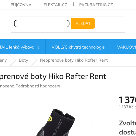
PŮJČOVNA
FLEXTAIL.CZ
PACKRAFTING.CZ
HLEDAT
AIL lehká výbava
VOLLYC chytrá technologie
VAKUOVÉ
eny
Boty
Neoprenové boty Hiko Rafter Rent
renové boty Hiko Rafter Rent
né
noceno
Podrobnosti hodnocení
ení
1 37
u
1 137 Kč
Měrná
cena:
Zvolt
ek.