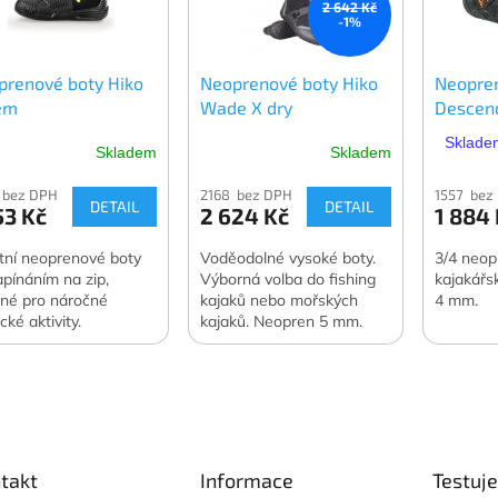
2 642 Kč
-1%
prenové boty Hiko
Neoprenové boty Hiko
Neopre
em
Wade X dry
Descen
Skladem
Skladem
Skladem
 bez DPH
2168 bez DPH
1557 bez
DETAIL
DETAIL
53 Kč
2 624 Kč
1 884
itní neoprenové boty
Voděodolné vysoké boty.
3/4 neo
apínáním na zip,
Výborná volba do fishing
kajakářs
né pro náročné
kajaků nebo mořských
4 mm.
cké aktivity.
kajaků. Neopren 5 mm.
takt
Informace
Testuj