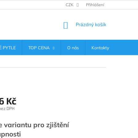
CZK
Přihlášení
NÁKUPNÍ
Prázdný košík
KOŠÍK
 PYTLE
TOP CENA
O nás
Kontakty
6 Kč
 bez DPH
e variantu