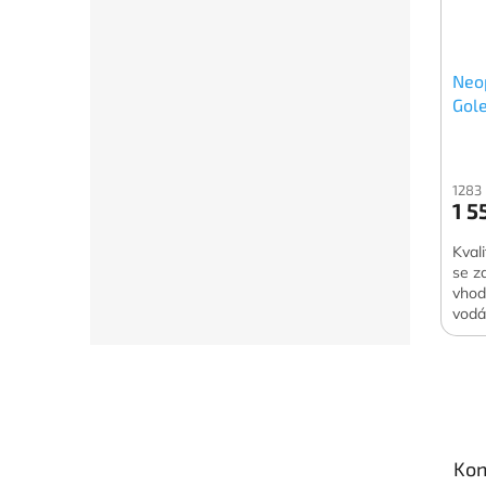
Neo
Gol
1283
1 5
Kval
se z
vhod
vodá
Z
á
p
a
t
Kon
í