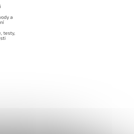
i
vody a
ní
 testy,
sti