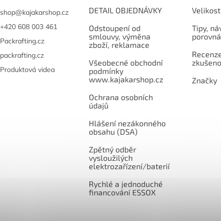
DETAIL OBJEDNÁVKY
Velikost
shop
@
kajakarshop.cz
+420 608 003 461
Odstoupení od
Tipy, ná
smlouvy, výměna
porovná
Packrafting.cz
zboží, reklamace
Recenze,
packrafting.cz
Všeobecné obchodní
zkušeno
Produktová videa
podmínky
www.kajakarshop.cz
Značky
Ochrana osobních
údajů
Hlášení nezákonného
obsahu (DSA)
Zpětný odběr
vysloužilých
elektrozařízení/baterií
Rychlé a jednoduché
financování ESSOX