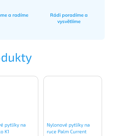
eme a radíme
Rádi poradíme a
vysvětlíme
odukty
é pytlíky na
Nylonové pytlíky na
ko K1
ruce Palm Current