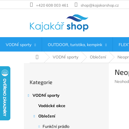
Přejít
+420 608 003 461
shop@kajakarshop.cz
na
obsah
VODNÍ sporty
OUTDOOR, turistika, kempink
FLEXT
Domů
VODNÍ sporty
Oblečení
Neopr
P
Neop
o
Přeskočit
s
Průměr
Kategorie
Neohod
kategorie
t
hodnoc
r
produkt
VODNÍ sporty
a
je
n
0,0
Vodácké akce
z
n
5
í
Oblečení
hvězdič
p
Funkční prádlo