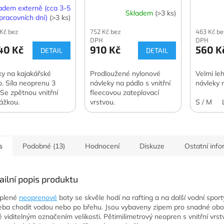
adem externě (cca 3-5
Skladem
(>3 ks)
pracovních dní)
(>3 ks)
 Kč bez
752 Kč bez
463 Kč be
DPH
DPH
40 Kč
910 Kč
560 K
DETAIL
DETAIL
íky na kajakářské
Prodloužené nylonové
Velmi le
o. Síla neoprenu 3
návleky na pádlo s vnitřní
návleky 
Se zpětnou vnitřní
fleecovou zateplovací
ážkou.
vrstvou.
S / M
s
Podobné (13)
Hodnocení
Diskuze
Ostatní inf
ailní popis produktu
eplené
neoprenové
boty se skvěle hodí na rafting a na další vodní sporty
eba chodit vodou nebo po břehu. Jsou vybaveny zipem pro snadné obo
ě viditelným označením velikosti. Pětimilimetrový neopren s vnitřní vrs