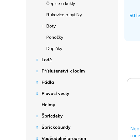
Čepice a kukly
Rukavice a pytlíky
50 l
Boty
Ponožky
Doplňky
Lodě
Příslušenství k lodím
Pádla
Plovací vesty
Helmy
Špricdeky
Šprickobundy
Neo
ruce
Voděodolný program