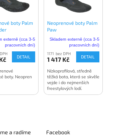
nové boty Palm
Neoprenové boty Palm
der
Paw
 externě (cca 3-5
Skladem externě (cca 3-5
pracovních dní)
pracovních dní)
 DPH
1171 bez DPH
DETAIL
DETAIL
 Kč
1 417 Kč
prenové
Nízkoprofilová, středně
ké boty. Neopren
těžká bota, která se skvěle
vejde i do nejmenších
freestylových lodí.
Neopren 2 mm.
eme a radíme
Facebook