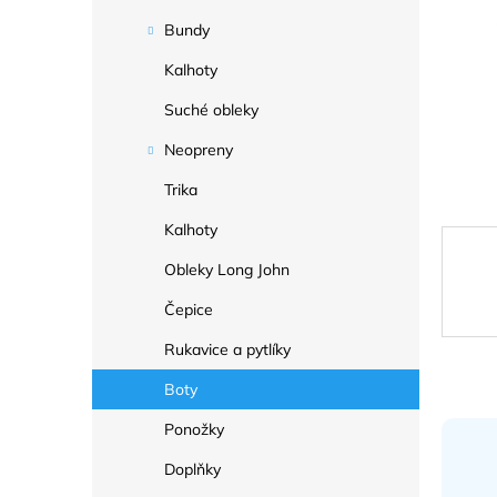
a
n
Bundy
e
Kalhoty
l
Suché obleky
Neopreny
Trika
Kalhoty
Obleky Long John
Čepice
Rukavice a pytlíky
Boty
Ponožky
Doplňky