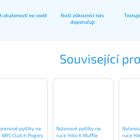
et zkušeností na vodě
Naši zákazníci nás
Testuj
doporučují
Související pr
prenové pytlíky na
Nylonové pytlíky na
Nylonov
 NRS Clutch Pogies
ruce Hiko K Muffle
ruce Hi