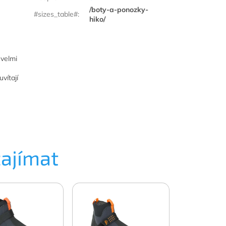
/boty-a-ponozky-
#sizes_table#
:
hiko/
 velmi
vítají
zajímat