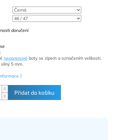
nosti doručení
 se
t
né
neoprenové
boty se zipem a označením velikosti.
silný 5 mm.
 informace
Přidat do košíku