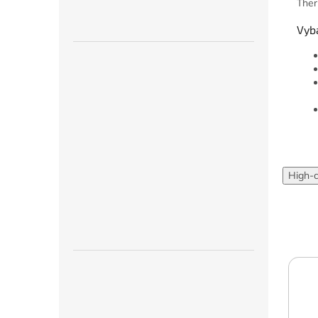
Ther
Vyb
High-