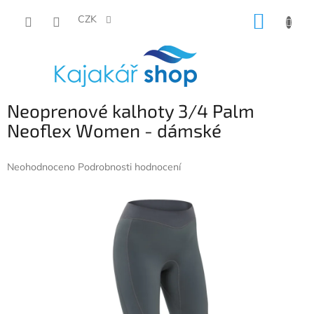
Přejít
NÁKUP
na
CZK
obsah
KOŠÍK
Neoprenové kalhoty 3/4 Palm
Neoflex Women - dámské
Průměrné
Neohodnoceno
Podrobnosti hodnocení
hodnocení
produktu
je
0,0
z
5
hvězdiček.