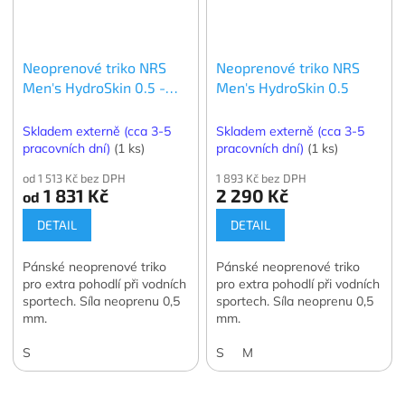
Neoprenové triko NRS
Neoprenové triko NRS
Men's HydroSkin 0.5 -
Men's HydroSkin 0.5
krátký rukáv
Skladem externě (cca 3-5
Skladem externě (cca 3-5
pracovních dní)
(1 ks)
pracovních dní)
(1 ks)
od 1 513 Kč bez DPH
1 893 Kč bez DPH
1 831 Kč
2 290 Kč
od
DETAIL
DETAIL
Pánské neoprenové triko
Pánské neoprenové triko
pro extra pohodlí při vodních
pro extra pohodlí při vodních
sportech. Síla neoprenu 0,5
sportech. Síla neoprenu 0,5
mm.
mm.
S
S
M