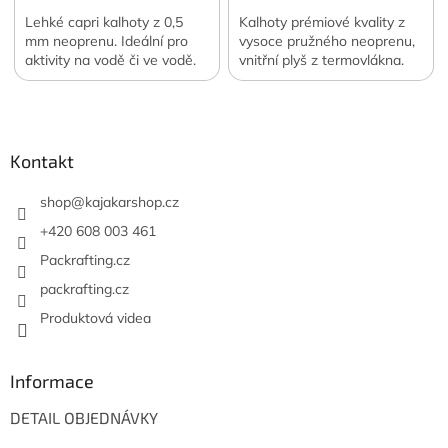
Lehké capri kalhoty z 0,5
Kalhoty prémiové kvality z
mm neoprenu. Ideální pro
vysoce pružného neoprenu,
aktivity na vodě či ve vodě.
vnitřní plyš z termovlákna.
Z
á
p
a
Kontakt
t
í
shop
@
kajakarshop.cz
+420 608 003 461
Packrafting.cz
packrafting.cz
Produktová videa
Informace
DETAIL OBJEDNÁVKY