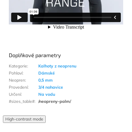
Doplňkové parametry
Kategorie
:
Kalhoty z neoprenu
Pohlaví
:
Dámské
Neopren
:
0,5 mm
Provedení
:
3/4 nohavice
Určení
:
Na vodu
#sizes_table#
:
/neopreny-palm/
High-contrast mode