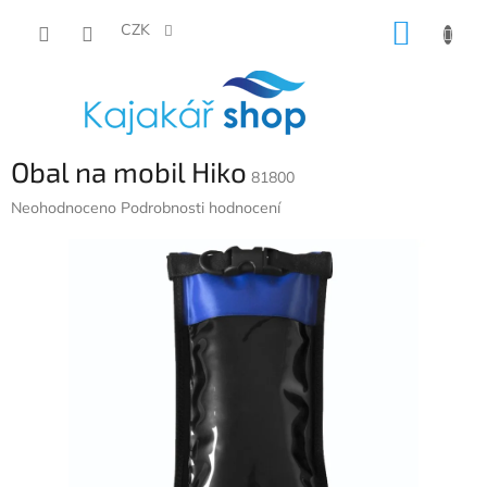
Přejít
NÁKUP
na
CZK
obsah
KOŠÍK
Obal na mobil Hiko
81800
Průměrné
Neohodnoceno
Podrobnosti hodnocení
hodnocení
produktu
je
0,0
z
5
hvězdiček.