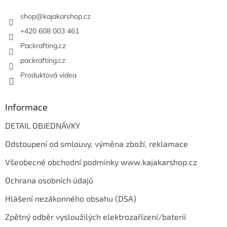
t
í
shop
@
kajakarshop.cz
+420 608 003 461
Packrafting.cz
packrafting.cz
Produktová videa
Informace
DETAIL OBJEDNÁVKY
Odstoupení od smlouvy, výměna zboží, reklamace
Všeobecné obchodní podmínky www.kajakarshop.cz
Ochrana osobních údajů
Hlášení nezákonného obsahu (DSA)
Zpětný odběr vysloužilých elektrozařízení/baterií