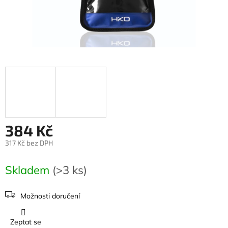
384 Kč
317 Kč bez DPH
Měrná
cena:
Skladem
(>3 ks)
Možnosti doručení
Zeptat se