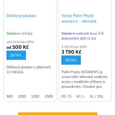
Dárkový poukaz
Vesta Palm Peyto
women's - dámská
Skladem
(>3 ks)
Skladem externě (cca 3-5
pracovních dní)
(1 ks)
od 413 Kč bez DPH
500 Kč
od
3 132 Kč bez DPH
3 790 Kč
DETAIL
DETAIL
Dárkový poukaz s platností
12 měsíců.
Palm Peyto WOMEN'S je
univerzální dámská vodácká
vesta s kvalitním střihem a
provedením. Vhodné pro
všechny vodačky.
500
1000
1200
1500
2000
XS / S
3000
M / L
4000
XL / 2XL
5000
7