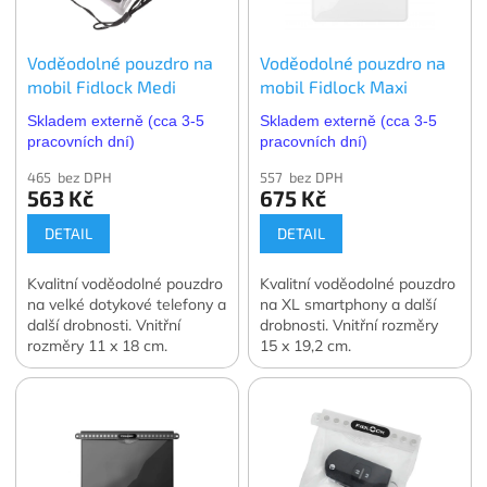
Voděodolné pouzdro na
Voděodolné pouzdro na
mobil Fidlock Medi
mobil Fidlock Maxi
Skladem externě (cca 3-5
Skladem externě (cca 3-5
pracovních dní)
pracovních dní)
465 bez DPH
557 bez DPH
563 Kč
675 Kč
DETAIL
DETAIL
Kvalitní voděodolné pouzdro
Kvalitní voděodolné pouzdro
na velké dotykové telefony a
na XL smartphony a další
další drobnosti. Vnitřní
drobnosti. Vnitřní rozměry
rozměry 11 x 18 cm.
15 x 19,2 cm.