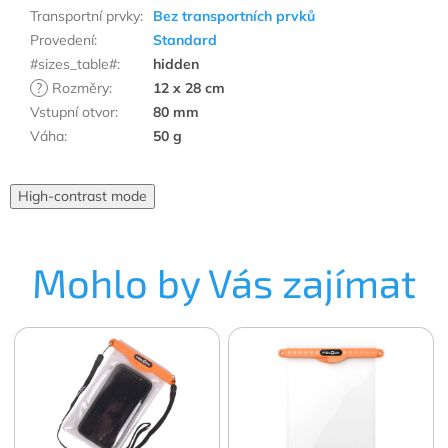
Transportní prvky
:
Bez transportních prvků
Provedení
:
Standard
#sizes_table#
:
hidden
?
Rozměry
:
12 x 28 cm
Vstupní otvor
:
80 mm
Váha
:
50 g
High-contrast mode
Mohlo by Vás zajímat