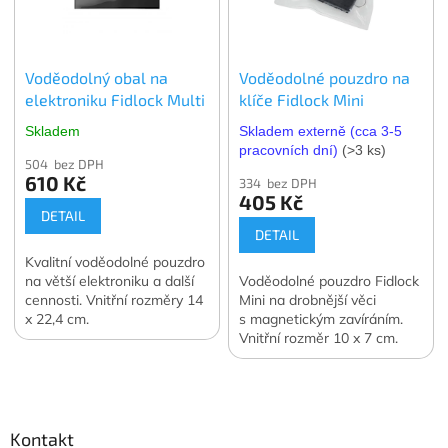
Voděodolný obal na
Voděodolné pouzdro na
elektroniku Fidlock Multi
klíče Fidlock Mini
Skladem
Skladem externě (cca 3-5
pracovních dní)
(>3 ks)
504 bez DPH
610 Kč
334 bez DPH
405 Kč
DETAIL
DETAIL
Kvalitní voděodolné pouzdro
na větší elektroniku a další
Voděodolné pouzdro Fidlock
cennosti. Vnitřní rozměry 14
Mini na drobnější věci
x 22,4 cm.
s magnetickým zavíráním.
Vnitřní rozměr 10 x 7 cm.
Z
á
p
a
Kontakt