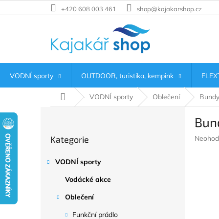
Přejít
+420 608 003 461
shop@kajakarshop.cz
na
obsah
VODNÍ sporty
OUTDOOR, turistika, kempink
FLEXT
Domů
VODNÍ sporty
Oblečení
Bund
P
Bun
o
Přeskočit
s
Průměr
Kategorie
Neohod
kategorie
t
hodnoc
r
produkt
VODNÍ sporty
a
je
n
0,0
Vodácké akce
z
n
5
í
Oblečení
hvězdič
p
Funkční prádlo