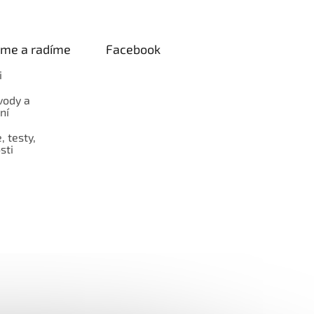
eme a radíme
Facebook
i
vody a
ní
 testy,
sti