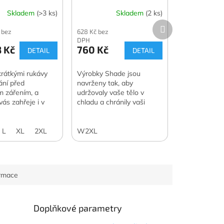
Skladem
(>3 ks)
Skladem
(2 ks)
Další
 bez
628 Kč bez
produkt
DPH
 Kč
760 Kč
DETAIL
DETAIL
krátkými rukávy
Výrobky Shade jsou
ání před
navrženy tak, aby
m zářením, a
udržovaly vaše tělo v
ás zahřeje i v
chladu a chránily vaši
že se ochladí.
pokožku během horkých
o použít i jako
letních dnů ve vodě nebo v
vrstvu.
její blízkosti.
L
XL
2XL
W2XL
ormace
Doplňkové parametry