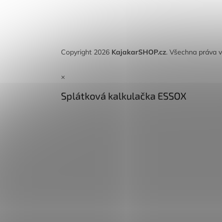
Copyright 2026
KajakarSHOP.cz
. Všechna práva 
×
Splátková kalkulačka ESSOX