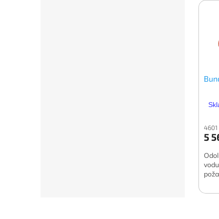
Bun
Skl
4601
5 5
Odol
vodu
poža
Z
á