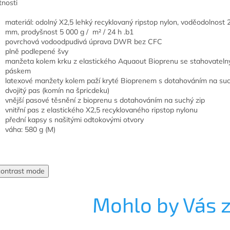
tnosti
materiál: odolný X2,5 lehký recyklovaný ripstop nylon, voděodolnost 
mm, prodyšnost 5 000 g /
m²
/ 24 h .b1
povrchová vodoodpudivá úprava DWR bez CFC
plně
podlepené švy
manžeta kolem krku z elastického Aquaout Bioprenu se stahovatel
páskem
latexové manžety kolem paží kryté Bioprenem s dotahováním na suc
dvojitý pas (komín na špricdeku)
vnější pasové těsnění z bioprenu s dotahováním na suchý zip
vnitřní pas z elastického X2,5 recyklovaného ripstop nylonu
přední kapsy s našitými odtokovými otvory
váha: 580 g (M)
contrast mode
Mohlo by Vás 