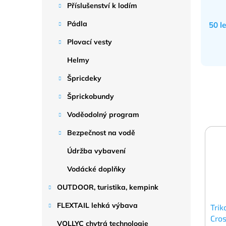
Příslušenství k lodím
Pádla
50 l
Plovací vesty
Helmy
Špricdeky
Šprickobundy
Voděodolný program
Bezpečnost na vodě
Údržba vybavení
Vodácké doplňky
OUTDOOR, turistika, kempink
FLEXTAIL lehká výbava
Trik
Cro
VOLLYC chytrá technologie