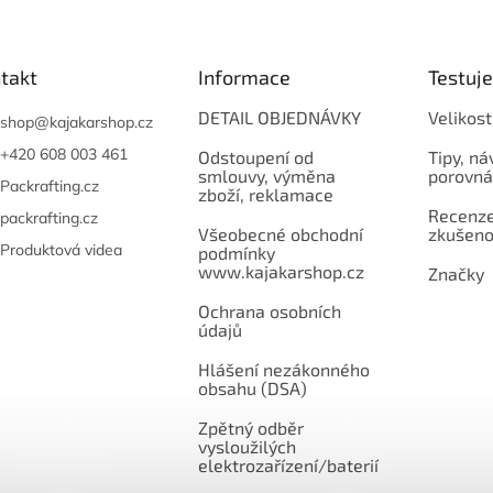
takt
Informace
Testuj
DETAIL OBJEDNÁVKY
Velikost
shop
@
kajakarshop.cz
+420 608 003 461
Odstoupení od
Tipy, ná
smlouvy, výměna
porovná
Packrafting.cz
zboží, reklamace
Recenze,
packrafting.cz
Všeobecné obchodní
zkušeno
Produktová videa
podmínky
www.kajakarshop.cz
Značky
Ochrana osobních
údajů
Hlášení nezákonného
obsahu (DSA)
Zpětný odběr
vysloužilých
elektrozařízení/baterií