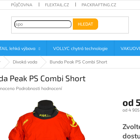
PŮJČOVNA
FLEXTAIL.CZ
PACKRAFTING.CZ
HLEDAT
AIL lehká výbava
VOLLYC chytrá technologie
VAKUOVÉ
y
Divoká voda
Bunda Peak PS Combi Short
da Peak PS Combi Short
né
noceno
Podrobnosti hodnocení
ení
od
5
u
od
4 905
Měrná
cena:
Zvolt
ek.