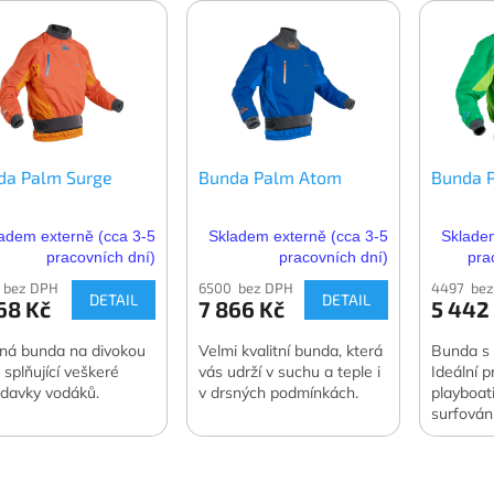
da Palm Surge
Bunda Palm Atom
Bunda P
adem externě (cca 3-5
Skladem externě (cca 3-5
Skladem
pracovních dní)
pracovních dní)
pra
 bez DPH
6500 bez DPH
4497 be
DETAIL
DETAIL
68 Kč
7 866 Kč
5 442
ná bunda na divokou
Velmi kvalitní bunda, která
Bunda s 
 splňující veškeré
vás udrží v suchu a teple i
Ideální p
davky vodáků.
v drsných podmínkách.
playboati
surfování