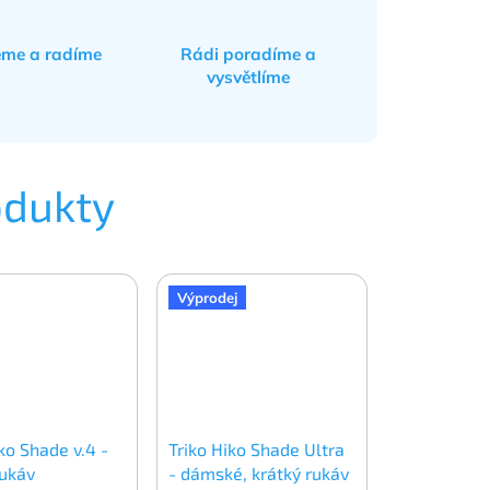
eme a radíme
Rádi poradíme a
vysvětlíme
odukty
Výprodej
ko Shade v.4 -
Triko Hiko Shade Ultra
rukáv
- dámské, krátký rukáv