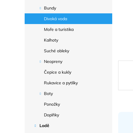
a
n
Bundy
e
Divoká voda
l
Moře a turistika
Kalhoty
Suché obleky
Neopreny
Čepice a kukly
Rukavice a pytlíky
Boty
Ponožky
Doplňky
Lodě