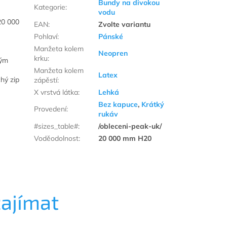
Bundy na divokou
Kategorie
:
vodu
20 000
EAN
:
Zvolte variantu
Pohlaví
:
Pánské
Manžeta kolem
Neopren
krku
:
ným
Manžeta kolem
Latex
hý zip
zápěstí
:
X vrstvá látka
:
Lehká
Bez kapuce
,
Krátký
Provedení
:
rukáv
#sizes_table#
:
/obleceni-peak-uk/
Voděodolnost
:
20 000 mm H20
zajímat