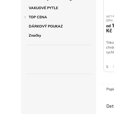
VAKUOVÉ PYTLE
od 1 
TOP CENA
DPH
1
od
DÁRKOVÝ POUKAZ
Kč
Značky
Trik
chrá
rych
S
Popi
Det