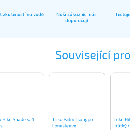
et zkušeností na vodě
Naši zákazníci nás
Testuj
doporučují
Související pr
o Hiko Shade v. 4
Triko Palm Tsangpo
Triko Hi
ss
Longsleeve
krátký 