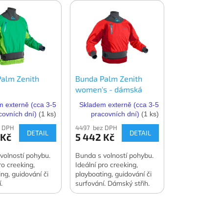
alm Zenith
Bunda Palm Zenith
women's - dámská
 externě (cca 3-5
Skladem externě (cca 3-5
covních dní)
(1 ks)
pracovních dní)
(1 ks)
z DPH
4497 bez DPH
DETAIL
DETAIL
 Kč
5 442 Kč
volností pohybu.
Bunda s volností pohybu.
ro creeking,
Ideální pro creeking,
ng, guidování či
playboating, guidování či
.
surfování. Dámský střih.