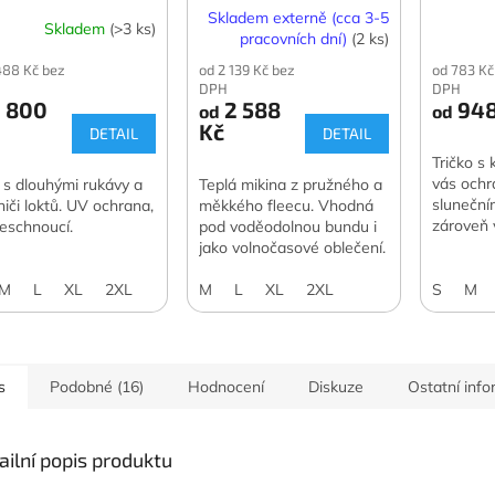
Skladem externě (cca 3-5
Skladem
(>3 ks)
pracovních dní)
(2 ks)
488 Kč bez
od 2 139 Kč bez
od 783 Kč
DPH
DPH
 800
2 588
948
od
od
Kč
DETAIL
DETAIL
Tričko s 
vás ochr
o s dlouhými rukávy a
Teplá mikina z pružného a
sluneční
niči loktů. UV ochrana,
měkkého fleecu. Vhodná
zároveň v
leschnoucí.
pod voděodolnou bundu i
případě, 
jako volnočasové oblečení.
Můžete h
základní 
M
L
XL
2XL
M
L
XL
2XL
S
M
s
Podobné (16)
Hodnocení
Diskuze
Ostatní inf
ailní popis produktu