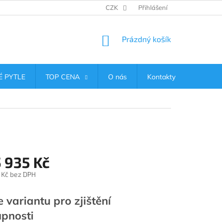
CZK
Přihlášení
NÁKUPNÍ
Prázdný košík
KOŠÍK
 PYTLE
TOP CENA
O nás
Kontakty
 935 Kč
 Kč
bez DPH
e variantu