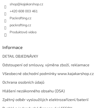
í
shop
@
kajakarshop.cz
+420 608 003 461
Packrafting.cz
packrafting.cz
Produktová videa
Informace
DETAIL OBJEDNÁVKY
Odstoupení od smlouvy, výměna zboží, reklamace
Všeobecné obchodní podmínky www.kajakarshop.cz
Ochrana osobních údajů
Hlášení nezákonného obsahu (DSA)
Zpětný odběr vysloužilých elektrozařízení/baterií