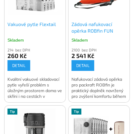
Vakuové pytle Flextail
Zádová nafukovací
opěrka ROBfin FUN
Skladem
Skladem
214 bez DPH
2100 bez DPH
260 Kč
2 541 Kč
DETAIL
DETAIL
Kvalitní vakuové skladovací
Nafukovací zádová opěrka
pytle vyřeší problém s
pro packraft ROBfin je
úložným prostorem doma ve
praktický doplněk navržený
skříni i na cestách v
pro zvýšení komfortu během
zavazadle. Vakuování
pádlování.
dokáže zmenšit objem
Tip
Tip
skladovaného oblečení a
lůžkovin o 70 až 90 %.
Ochrání skladované věci
před prachem, vlhkostí, moly