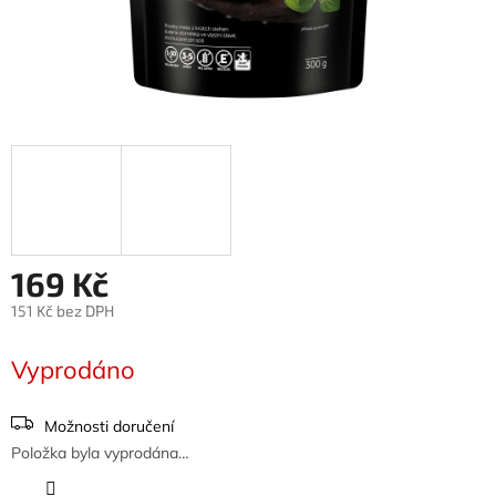
169 Kč
151 Kč bez DPH
Měrná
cena:
Vyprodáno
Možnosti doručení
Položka byla vyprodána…