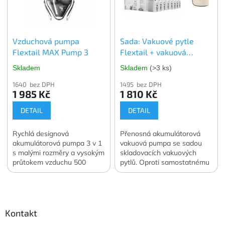
nebo plísní ať už je
skladujete kdekoli. V balení
4 ks. vybrané velikosti.
Oficiální česká a slovenská
Vzduchová pumpa
Sada: Vakuové pytle
distribuce.
Flextail MAX Pump 3
Flextail + vakuová
pumpa Flextail MAX
Skladem
Skladem
(>3 ks)
Vacuum Pump
1640 bez DPH
1495 bez DPH
1 985 Kč
1 810 Kč
DETAIL
DETAIL
Rychlá designová
Přenosná akumulátorová
akumulátorová pumpa 3 v 1
vakuová pumpa se sadou
s malými rozměry a vysokým
skladovacích vakuových
průtokem vzduchu 500
pytlů. Oproti samostatnému
l/min. Navíc funkce svítilny a
nákupu ušetříte 400 Kč.
Z
vakuové pumpy. Váha 122
Oficiální česká a slovenská
á
g. Oficiální česká a
distribuce.
slovenská distribuce.
p
a
Kontakt
t