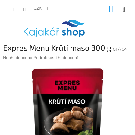
Přejít
NÁKUP
na
CZK
obsah
KOŠÍK
Expres Menu Krůtí maso 300 g
GF/704
Průměrné
Neohodnoceno
Podrobnosti hodnocení
hodnocení
produktu
je
0,0
z
5
hvězdiček.