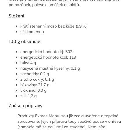
pomazánek, polévek, omáček a salátů.
Složení
krůtí stehenní maso bez kůže (99 %)
sůl kamenná
100 g obsahuje
energetická hodnota kJ: 502
energetická hodnota kcal: 119
tuky: 4 g
nasycené mastné kyseliny: 0,1 g
sacharidy: 0,2 g
z toho cukry: 0,1 g
bílkoviny: 21,7 g
vláknina: 0,0 g
sůl: 1,2 g
Způsob přípravy
Produkty Expres Menu jsou již zcela uvařené a tepelně
zpracované. Jejich příprava tedy spočívá pouze v ohřevu
(samozřejmě se dají jíst i za studena). Nemusíte