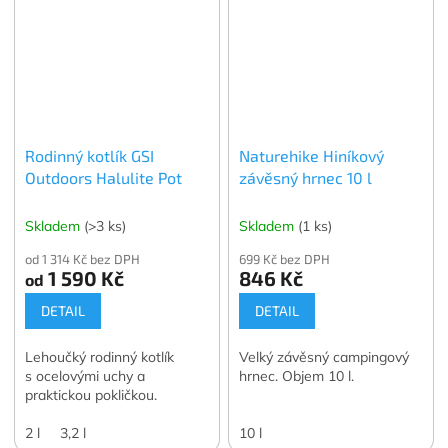
Rodinný kotlík GSI
Naturehike Hiníkový
Outdoors Halulite Pot
závěsný hrnec 10 l
Skladem
(>3 ks)
Skladem
(1 ks)
od 1 314 Kč bez DPH
699 Kč bez DPH
1 590 Kč
846 Kč
od
DETAIL
DETAIL
Lehoučký rodinný kotlík
Velký závěsný campingový
s ocelovými uchy a
hrnec. Objem 10 l.
praktickou pokličkou.
2 l
3,2 l
10 l