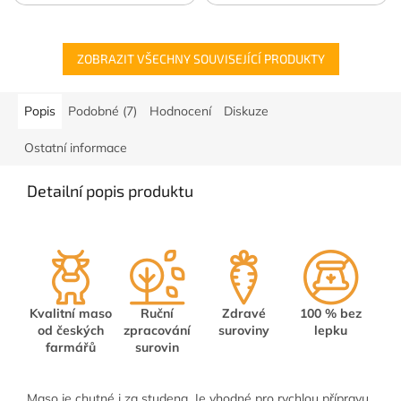
ZOBRAZIT VŠECHNY SOUVISEJÍCÍ PRODUKTY
Popis
Podobné (7)
Hodnocení
Diskuze
Ostatní informace
Detailní popis produktu
Kvalitní maso
Ruční
Zdravé
100 % bez
od českých
zpracování
suroviny
lepku
farmářů
surovin
Maso je chutné i za studena. Je vhodné pro rychlou přípravu