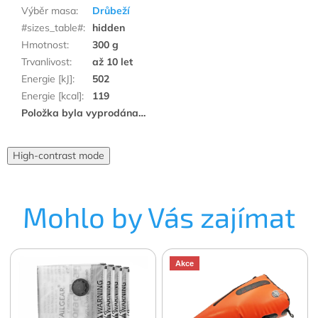
Výběr masa
:
Drůbeží
#sizes_table#
:
hidden
Hmotnost
:
300 g
Trvanlivost
:
až 10 let
Energie [kJ]
:
502
Energie [kcal]
:
119
Položka byla vyprodána…
High-contrast mode
Mohlo by Vás zajímat
Akce