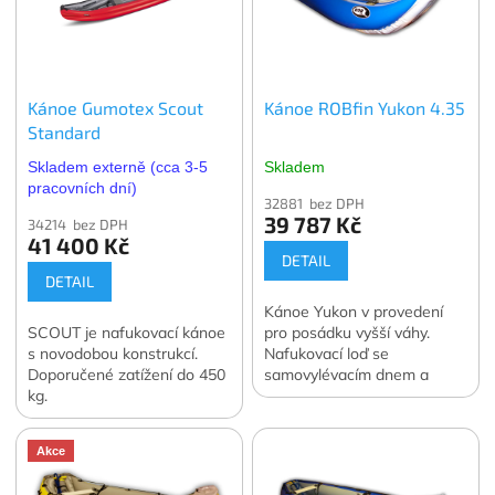
Kánoe Gumotex Scout
Kánoe ROBfin Yukon 4.35
Standard
Skladem externě (cca 3-5
Skladem
pracovních dní)
32881 bez DPH
39 787 Kč
34214 bez DPH
41 400 Kč
DETAIL
DETAIL
Kánoe Yukon v provedení
SCOUT je nafukovací kánoe
pro posádku vyšší váhy.
s novodobou konstrukcí.
Nafukovací loď se
Doporučené zatížení do 450
samovylévacím dnem a
kg.
výbornými jízdními
vlastnostmi. Pro posádku o
celkové váze 130 - 220 kg.
Akce