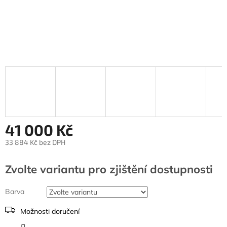
41 000 Kč
33 884 Kč bez DPH
Měrná
cena:
Zvolte variantu
Barva
Možnosti doručení