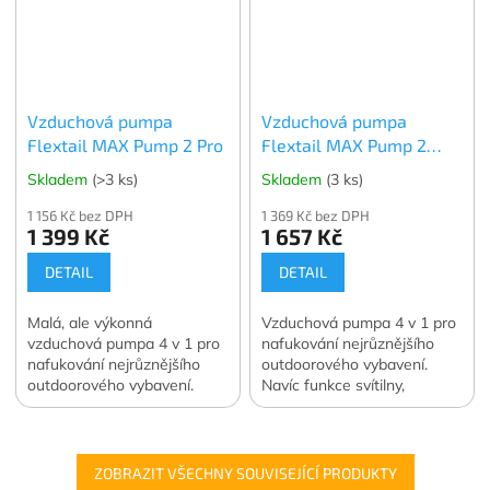
Vzduchová pumpa
Vzduchová pumpa
Flextail MAX Pump 2 Pro
Flextail MAX Pump 2
Plus
Skladem
(>3 ks)
Skladem
(3 ks)
1 156 Kč bez DPH
1 369 Kč bez DPH
1 399 Kč
1 657 Kč
DETAIL
DETAIL
Malá, ale výkonná
Vzduchová pumpa 4 v 1 pro
vzduchová pumpa 4 v 1 pro
nafukování nejrůznějšího
nafukování nejrůznějšího
outdoorového vybavení.
outdoorového vybavení.
Navíc funkce svítilny,
Navíc funkce svítilny,
powerbanky a vakuové
powerbanky a vakuové
pumpy. Váha 190 g.
pumpy. Váha 160 g.
Oficiální česká a slovenská...
Oficiální česká...
ZOBRAZIT VŠECHNY SOUVISEJÍCÍ PRODUKTY