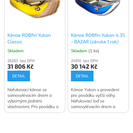
Kánoe ROBfin Yukon
Kánoe ROBfin Yukon 4.35
Classic
- BAZAR (záruka 1 rok)
Skladem
Skladem
(1 ks)
26285 bez DPH
24910 bez DPH
31 806 Kč
30 142 Kč
DETAIL
DETAIL
Nafukovací kánoe se
Kánoe Yukon v provedení
samovylévacím dnem a
pro posádku vyšší váhy.
výbornými jízdními
Nafukovací loď se
vlastnostmi. Pro posádku o
samovylévacím dnem a
celkové váze 100 - 190 kg.
výbornými jízdními
Z
vlastnostmi. Pro posádku o
á
celkové váze 130–220 kg.
Předváděná loď v
p