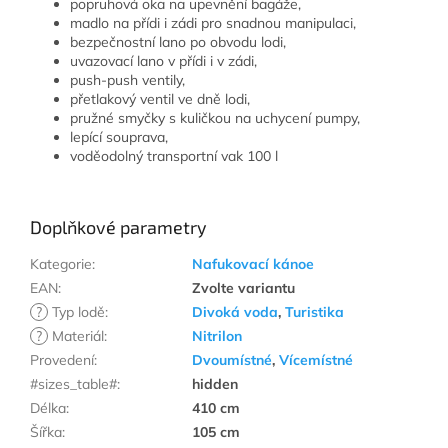
popruhová oka na upevnění bagáže,
madlo na přídi i zádi pro snadnou manipulaci,
bezpečnostní lano po obvodu lodi,
uvazovací lano v přídi i v zádi,
push-push ventily,
přetlakový ventil ve dně lodi,
pružné smyčky s kuličkou na uchycení pumpy,
lepící souprava,
voděodolný transportní vak 100 l
Doplňkové parametry
Kategorie
:
Nafukovací kánoe
EAN
:
Zvolte variantu
?
Typ lodě
:
Divoká voda
,
Turistika
?
Materiál
:
Nitrilon
Provedení
:
Dvoumístné
,
Vícemístné
#sizes_table#
:
hidden
Délka
:
410 cm
Šířka
:
105 cm