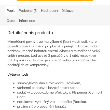
Popis
Podobné (3)
Hodnocení
Diskuze
Ostatní informace
Detailní popis produktu
Mimořádně pevný trup má výborné jízdní vlastnosti, které
posádka ocení zejména při plavbě v peřejích. Baraka nabízí
bezkonkurenčně bohatou vnitřní výbavu a mimořádně velký
vnitřní prostor. Loď uveze 2 pasažéry a 1 dítě, respektive
350 kg nákladu. Baraka je správná volba pro vodáky, kteří
nechtějí dělat kompromisy.
Výbava lodi
samovylévací dno s rolovacím uzávěrem,
stehenní popruhy s bezpečnostní sponou,
sedačky z vodovzdorné překližky s PE pěnou „Comfort
Pad",
nafukovací výztužný vak - sedačka (Baraka),
pružná síť pro upevnění bagáže,