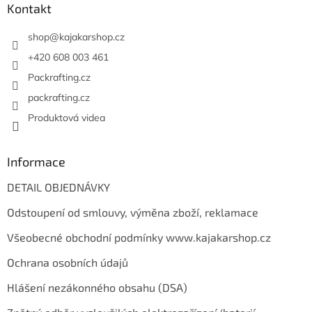
perfektním stavu (v součtu
a
Kontakt
použití na vodě jen několik
t
málo dní). Možnost
í
shop
@
kajakarshop.cz
drobného znečištění nebo
drobného poškrábání. Bez
+420 608 003 461
závad a záplat. Záruka 1 rok.
Packrafting.cz
packrafting.cz
Produktová videa
Informace
DETAIL OBJEDNÁVKY
Odstoupení od smlouvy, výměna zboží, reklamace
Všeobecné obchodní podmínky www.kajakarshop.cz
Ochrana osobních údajů
Hlášení nezákonného obsahu (DSA)