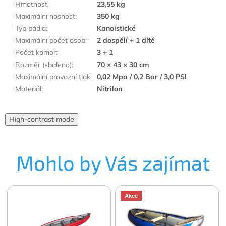
Hmotnost
:
23,55 kg
Maximální nosnost
:
350 kg
Typ pádla
:
Kanoistické
Maximální počet osob
:
2 dospělí + 1 dítě
Počet komor
:
3 + 1
Rozměr (sbaleno)
:
70 × 43 × 30 cm
Maximální provozní tlak
:
0,02 Mpa / 0,2 Bar / 3,0 PSI
Materiál
:
Nitrilon
High-contrast mode
Mohlo by Vás zajímat
Akce