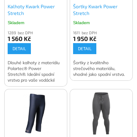
Kalhoty Kwark Power
Šortky Kwark Power
Stretch
Stretch
Skladem
Skladem
1289 bez DPH
1611 bez DPH
1 560 Kč
1 950 Kč
DETAIL
DETAIL
Dlouhé kalhoty z materiálu
Šortky z kvalitního
Polartec® Power
strečového materiálu,
Stretch®. Ideální spodní
vhodné jako spodní vrstva.
vrstva pro vaše vodácké
expedice.