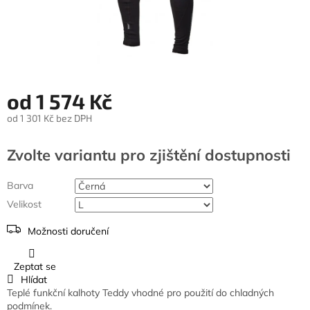
od
1 574 Kč
od
1 301 Kč
bez DPH
Měrná
cena:
Zvolte variantu
Barva
Velikost
Možnosti doručení
Zeptat se
Hlídat
Teplé funkční kalhoty Teddy vhodné pro použití do chladných
podmínek.