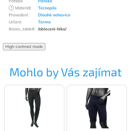
Pohlaví
:
Pánské
?
Materiál
:
Tecnopile
Provedení
:
Dlouhé nohavice
Určení
:
Termo
#sizes_table#
:
/obleceni-hiko/
High-contrast mode
Mohlo by Vás zajímat