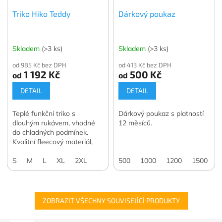
Triko Hiko Teddy
Dárkový poukaz
Skladem
(>3 ks)
Skladem
(>3 ks)
od 985 Kč bez DPH
od 413 Kč bez DPH
1 192 Kč
500 Kč
od
od
DETAIL
DETAIL
Teplé funkční triko s
Dárkový poukaz s platností
dlouhým rukávem, vhodné
12 měsíců.
do chladných podmínek.
Kvalitní fleecový materiál,
výborné užitkové vlastnosti.
S
M
L
XL
2XL
500
1000
1200
1500
2
ZOBRAZIT VŠECHNY SOUVISEJÍCÍ PRODUKTY