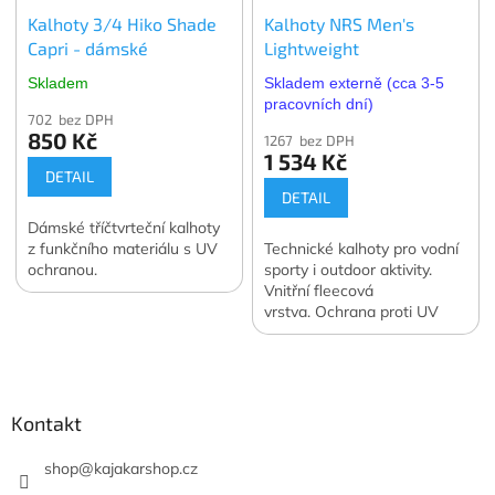
Kalhoty 3/4 Hiko Shade
Kalhoty NRS Men's
Capri - dámské
Lightweight
Skladem
Skladem externě (cca 3-5
pracovních dní)
702 bez DPH
850 Kč
1267 bez DPH
1 534 Kč
DETAIL
DETAIL
Dámské tříčtvrteční kalhoty
z funkčního materiálu s UV
Technické kalhoty pro vodní
ochranou.
sporty i outdoor aktivity.
Vnitřní fleecová
vrstva. Ochrana proti UV
záření.
Z
á
p
a
Kontakt
t
í
shop
@
kajakarshop.cz