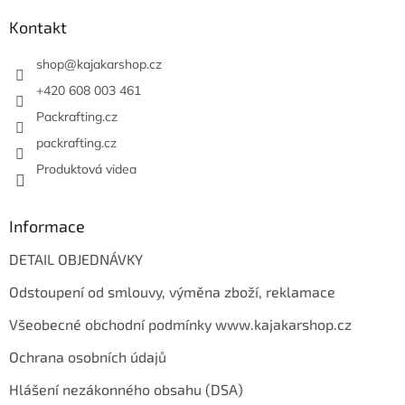
p
a
Kontakt
t
í
shop
@
kajakarshop.cz
+420 608 003 461
Packrafting.cz
packrafting.cz
Produktová videa
Informace
DETAIL OBJEDNÁVKY
Odstoupení od smlouvy, výměna zboží, reklamace
Všeobecné obchodní podmínky www.kajakarshop.cz
Ochrana osobních údajů
Hlášení nezákonného obsahu (DSA)