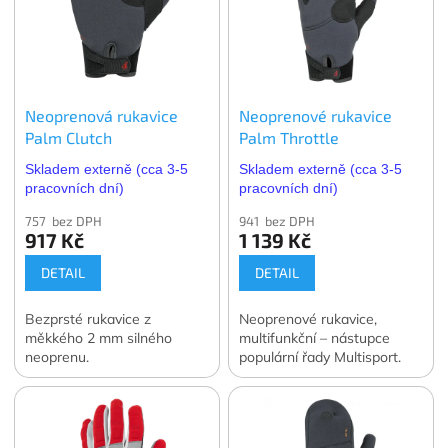
Neoprenová rukavice
Neoprenové rukavice
Palm Clutch
Palm Throttle
Skladem externě (cca 3-5
Skladem externě (cca 3-5
pracovních dní)
pracovních dní)
757 bez DPH
941 bez DPH
917 Kč
1 139 Kč
DETAIL
DETAIL
Bezprsté rukavice z
Neoprenové rukavice,
měkkého 2 mm silného
multifunkční – nástupce
neoprenu.
populární řady Multisport.