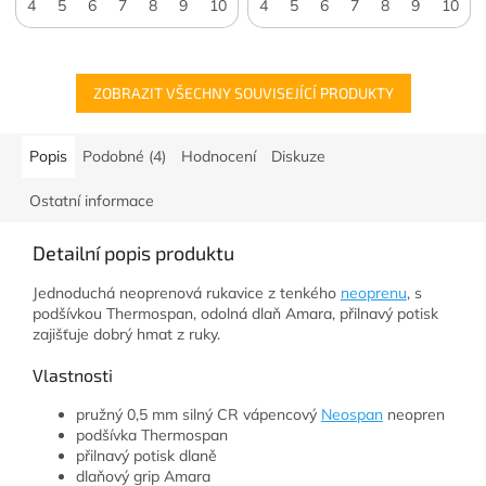
4
5
6
7
8
9
10
11
4
5
6
7
8
9
10
ZOBRAZIT VŠECHNY SOUVISEJÍCÍ PRODUKTY
Popis
Podobné (4)
Hodnocení
Diskuze
Ostatní informace
Detailní popis produktu
Jednoduchá neoprenová rukavice z tenkého
neoprenu
, s
podšívkou Thermospan, odolná dlaň Amara, přilnavý potisk
zajišťuje dobrý hmat z ruky.
Vlastnosti
pružný 0,5 mm silný CR vápencový
Neospan
neopren
podšívka Thermospan
přilnavý potisk dlaně
dlaňový grip Amara