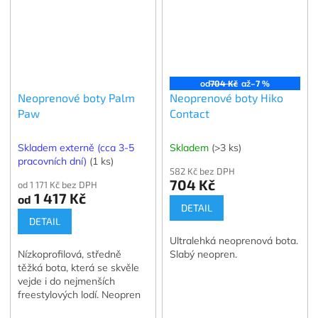
od
704 Kč
až
–7 %
Neoprenové boty Palm
Neoprenové boty Hiko
Paw
Contact
Skladem externě (cca 3-5
Skladem
(>3 ks)
pracovních dní)
(1 ks)
582 Kč bez DPH
704 Kč
od 1 171 Kč bez DPH
1 417 Kč
od
DETAIL
DETAIL
Ultralehká neoprenová bota.
Nízkoprofilová, středně
Slabý neopren.
těžká bota, která se skvěle
vejde i do nejmenších
freestylových lodí. Neopren
2 mm.