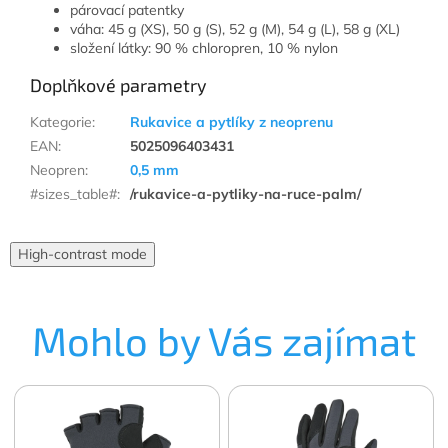
párovací patentky
váha: 45 g (XS), 50 g (S), 52 g (M), 54 g (L), 58 g (XL)
složení látky: 90 % chloropren, 10 % nylon
Doplňkové parametry
Kategorie
:
Rukavice a pytlíky z neoprenu
EAN
:
5025096403431
Neopren
:
0,5 mm
#sizes_table#
:
/rukavice-a-pytliky-na-ruce-palm/
High-contrast mode
Mohlo by Vás zajímat