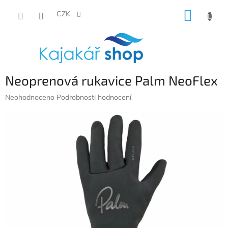
Přejít
NÁKUP
na
CZK
obsah
KOŠÍK
Neoprenová rukavice Palm NeoFlex
Průměrné
Neohodnoceno
Podrobnosti hodnocení
hodnocení
produktu
je
0,0
z
5
hvězdiček.