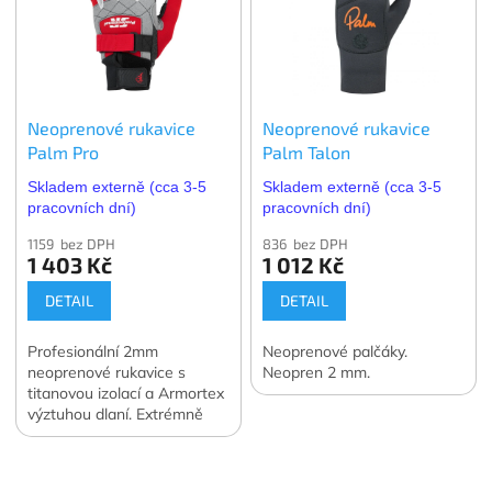
Neoprenové rukavice
Neoprenové rukavice
Palm Pro
Palm Talon
Skladem externě (cca 3-5
Skladem externě (cca 3-5
pracovních dní)
pracovních dní)
1159 bez DPH
836 bez DPH
1 403 Kč
1 012 Kč
DETAIL
DETAIL
Profesionální 2mm
Neoprenové palčáky.
neoprenové rukavice s
Neopren 2 mm.
titanovou izolací a Armortex
výztuhou dlaní. Extrémně
odolné, skvěle padnou.
Z
Ideální pro záchranu i
á
náročné pádlování.