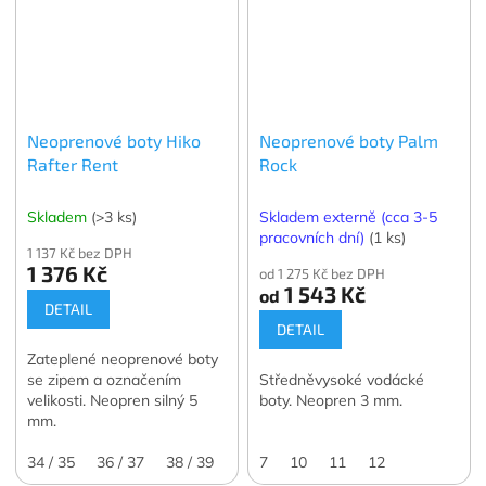
Neoprenové boty Hiko
Neoprenové boty Palm
Rafter Rent
Rock
Skladem
(>3 ks)
Skladem externě (cca 3-5
pracovních dní)
(1 ks)
1 137 Kč bez DPH
1 376 Kč
od 1 275 Kč bez DPH
1 543 Kč
od
DETAIL
DETAIL
Zateplené neoprenové boty
se zipem a označením
Středněvysoké vodácké
velikosti. Neopren silný 5
boty. Neopren 3 mm.
mm.
34 / 35
36 / 37
38 / 39
40 / 41
7
10
42 / 43
11
12
44 / 45
46 / 4