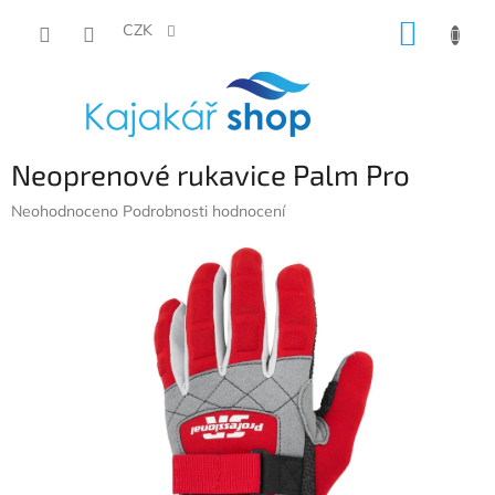
Přejít
NÁKUP
na
CZK
obsah
KOŠÍK
Neoprenové rukavice Palm Pro
Průměrné
Neohodnoceno
Podrobnosti hodnocení
hodnocení
produktu
je
0,0
z
5
hvězdiček.