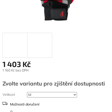
1 403 Kč
1 160 Kč bez DPH
Měrná
cena:
Zvolte variantu
Velikost
Možnosti doručení