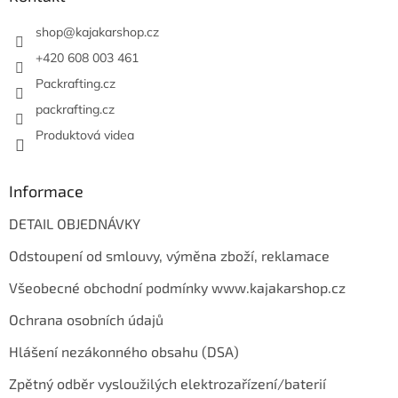
t
í
shop
@
kajakarshop.cz
+420 608 003 461
Packrafting.cz
packrafting.cz
Produktová videa
Informace
DETAIL OBJEDNÁVKY
Odstoupení od smlouvy, výměna zboží, reklamace
Všeobecné obchodní podmínky www.kajakarshop.cz
Ochrana osobních údajů
Hlášení nezákonného obsahu (DSA)
Zpětný odběr vysloužilých elektrozařízení/baterií