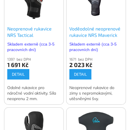
Neoprenové rukavice
Voděodolné neoprenové
NRS Tactical
rukavice NRS Maverick
Skladem externě (cca 3-5
Skladem externě (cca 3-5
pracovních dní)
pracovních dní)
1397 bez DPH
1671 bez DPH
1 691 Kč
2 023 Kč
DETAIL
DETAIL
Odolné rukavice pro
Neoprenové rukavice do
náročné vodní aktivity. Síla
zimy s nepromokavými,
neoprenu 2 mm.
utěsněnými švy.