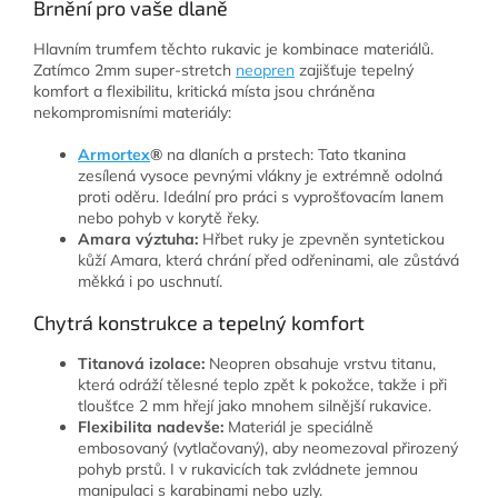
Brnění pro vaše dlaně
Hlavním trumfem těchto rukavic je kombinace materiálů.
Zatímco 2mm super-stretch
neopren
zajišťuje tepelný
komfort a flexibilitu, kritická místa jsou chráněna
nekompromisními materiály:
Armortex
®
na dlaních a prstech: Tato tkanina
zesílená vysoce pevnými vlákny je extrémně odolná
proti oděru. Ideální pro práci s vyprošťovacím lanem
nebo pohyb v korytě řeky.
Amara výztuha:
Hřbet ruky je zpevněn syntetickou
kůží Amara, která chrání před odřeninami, ale zůstává
měkká i po uschnutí.
Chytrá konstrukce a tepelný komfort
Titanová izolace:
Neopren obsahuje vrstvu titanu,
která odráží tělesné teplo zpět k pokožce, takže i při
tloušťce 2 mm hřejí jako mnohem silnější rukavice.
Flexibilita nadevše:
Materiál je speciálně
embosovaný (vytlačovaný), aby neomezoval přirozený
pohyb prstů. I v rukavicích tak zvládnete jemnou
manipulaci s karabinami nebo uzly.