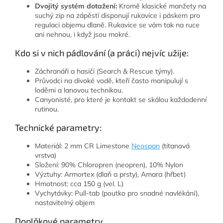
Dvojitý systém dotažení:
Kromě klasické manžety na
suchý zip na zápěstí disponují rukavice i páskem pro
regulaci objemu dlaně. Rukavice se vám tak na ruce
ani nehnou, i když jsou mokré.
Kdo si v nich pádlování (a práci) nejvíc užije:
Záchranáři a hasiči (Search & Rescue týmy).
Průvodci na divoké vodě, kteří často manipulují s
loděmi a lanovou technikou.
Canyonisté, pro které je kontakt se skálou každodenní
rutinou.
Technické parametry:
Materiál: 2 mm CR Limestone
Neospan
(titanová
vrstva)
Složení: 90% Chloropren (neopren), 10% Nylon
Výztuhy: Armortex (dlaň a prsty), Amara (hřbet)
Hmotnost: cca 150 g (vel. L)
Vychytávky: Pull-tab (poutko pro snadné navlékání),
nastavitelný objem
Doplňkové parametry