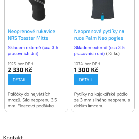
Neoprenové rukavice
Neoprenové pytlíky na
NRS Toaster Mitts
ruce Palm Neo pogies
Skladem externě (cca 3-5
Skladem externě (cca 3-5
pracovních dní)
pracovních dní)
(>3 ks)
1925 bez DPH
1074 bez DPH
2 330 Kč
1 300 Kč
DETAIL
DETAIL
Palčáky do největších
Pytlíky na kajakářské pádlo
mrazů. Síla neoprenu 3,5
ze 3 mm silného neoprenu s
mm. Fleecová podšívka.
delším límcem.
Z
á
p
a
Kontakt