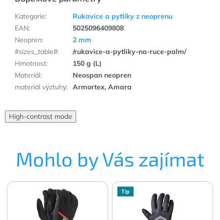
Kategorie
:
Rukavice a pytlíky z neoprenu
EAN
:
5025096409808
Neopren
:
2 mm
#sizes_table#
:
/rukavice-a-pytliky-na-ruce-palm/
Hmotnost
:
150 g (L)
Materiál
:
Neospan neopren
materiál výztuhy
:
Armortex, Amara
High-contrast mode
Mohlo by Vás zajímat
Tip