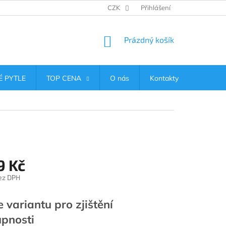
CZK
Přihlášení
NÁKUPNÍ
Prázdný košík
KOŠÍK
 PYTLE
TOP CENA
O nás
Kontakty
9 Kč
ez DPH
e variantu