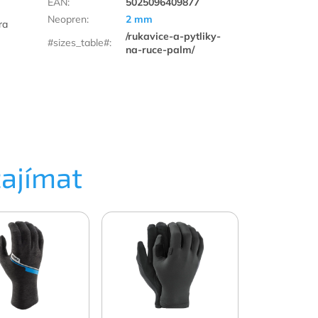
EAN
:
5025096409877
Neopren
:
2 mm
ra
/rukavice-a-pytliky-
#sizes_table#
:
na-ruce-palm/
zajímat