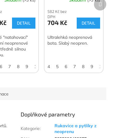
Další
produkt
ez
582 Kč bez
DPH
 Kč
704 Kč
DETAIL
DETAIL
é "natahovací"
Ultralehká neoprenová
lní neoprenové
bota. Slabý neopren.
středně silnou
u.
(UK 8)
6
7
8
43 (UK 9)
9
10
44,5 (UK 10)
11
4
5
12
6
13
46 (UK 11)
7
8
9
10
11
12
13
rmace
Doplňkové parametry
rtů.
Rukavice a pytlíky z
Kategorie
:
neoprenu