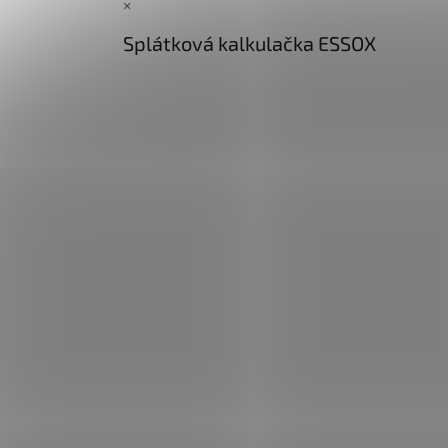
×
Splátková kalkulačka ESSOX