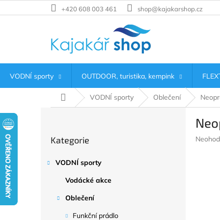
Přejít
+420 608 003 461
shop@kajakarshop.cz
na
obsah
VODNÍ sporty
OUTDOOR, turistika, kempink
FLEXT
Domů
VODNÍ sporty
Oblečení
Neopr
P
Neo
o
Přeskočit
s
Průměr
Kategorie
Neohod
kategorie
t
hodnoc
r
produkt
VODNÍ sporty
a
je
n
0,0
Vodácké akce
z
n
5
í
Oblečení
hvězdič
p
Funkční prádlo