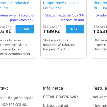
prenové rukavice
Neoprenové rukavice
Neopren
m Pro
Palm Hook
NRS Hy
adem externě (cca 3-5
Skladem externě (cca 3-5
Skladem
pracovních dní)
pracovních dní)
 bez DPH
982 bez DPH
870 bez
DETAIL
DETAIL
03 Kč
1 189 Kč
1 053 
esionální 2mm
Skvěle padnoucí
Oblíben
renové rukavice s
neoprenové rukavice.
rukavice
ovou izolací a
Neopren 2 a 3 mm.
chladněj
rtex výztuhou dlaní.
émně odolné, skvěle
ou. Ideální pro
ranu i náročné
ování.
takt
Informace
Testuj
DETAIL OBJEDNÁVKY
Velikost
shop
@
kajakarshop.cz
+420 608 003 461
Odstoupení od
Tipy, ná