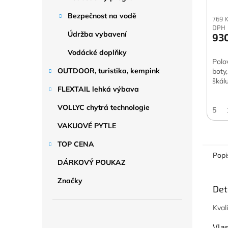
Bezpečnost na vodě
769 
DPH
Údržba vybavení
93
Vodácké doplňky
Polo
OUTDOOR, turistika, kempink
boty
škál
FLEXTAIL lehká výbava
VOLLYC chytrá technologie
5
VAKUOVÉ PYTLE
TOP CENA
Popi
DÁRKOVÝ POUKAZ
Značky
Det
Kval
Vla