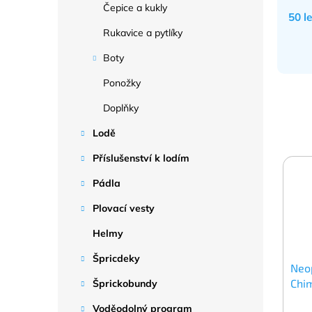
Čepice a kukly
50 l
Rukavice a pytlíky
Boty
Ponožky
Doplňky
Lodě
Příslušenství k lodím
Pádla
Plovací vesty
Helmy
Špricdeky
Neo
Chi
Šprickobundy
Voděodolný program