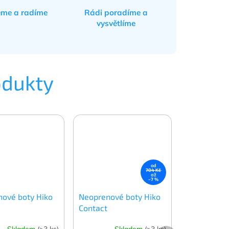
eme a radíme
Rádi poradíme a
vysvětlíme
odukty
od
704 Kč
až
–7 %
ové boty Hiko
Neoprenové boty Hiko
Contact
Skladem
(>3 ks)
Skladem
(>3 ks)