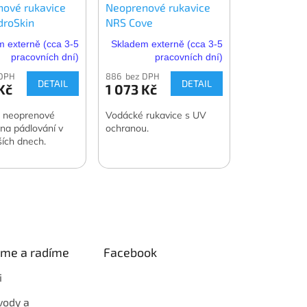
ové rukavice
Neoprenové rukavice
droSkin
NRS Cove
 externě (cca 3-5
Skladem externě (cca 3-5
pracovních dní)
pracovních dní)
 DPH
886 bez DPH
DETAIL
DETAIL
Kč
1 073 Kč
é neoprenové
Vodácké rukavice s UV
 na pádlování v
ochranou.
ších dnech.
eme a radíme
Facebook
i
vody a