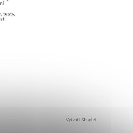
ní
 testy,
sti
Vytvořil Shoptet