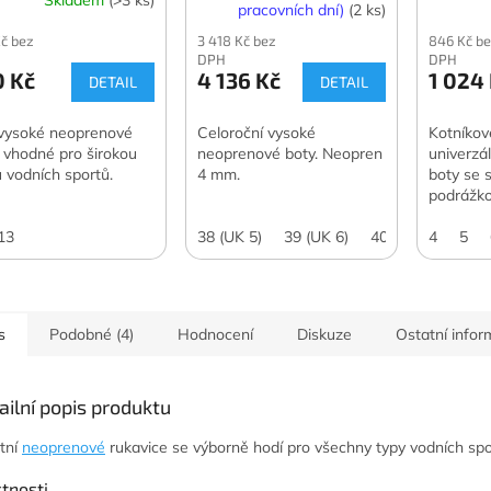
pracovních dní)
(2 ks)
Kč bez
3 418 Kč bez
846 Kč b
DPH
DPH
0 Kč
4 136 Kč
1 024
DETAIL
DETAIL
vysoké neoprenové
Celoroční vysoké
Kotníkov
, vhodné pro širokou
neoprenové boty. Neopren
univerzá
u vodních sportů.
4 mm.
boty se 
podrážko
13
38 (UK 5)
39 (UK 6)
40,5 (UK 7)
4
5
42 
s
Podobné (4)
Hodnocení
Diskuze
Ostatní info
ailní popis produktu
itní
neoprenové
rukavice se výborně hodí pro všechny typy vodních spo
stnosti