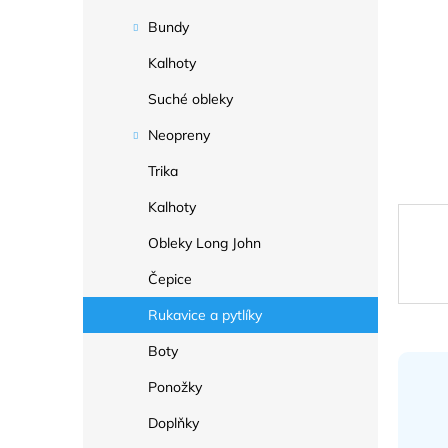
a
n
Bundy
e
Kalhoty
l
Suché obleky
Neopreny
Trika
Kalhoty
Obleky Long John
Čepice
Rukavice a pytlíky
Boty
Ponožky
Doplňky