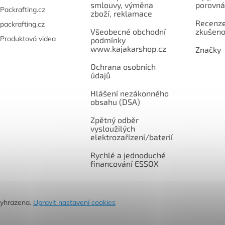
smlouvy, výměna
porovná
Packrafting.cz
zboží, reklamace
Recenze,
packrafting.cz
Všeobecné obchodní
zkušeno
Produktová videa
podmínky
www.kajakarshop.cz
Značky
Ochrana osobních
údajů
Hlášení nezákonného
obsahu (DSA)
Zpětný odběr
vysloužilých
elektrozařízení/baterií
Rychlé a jednoduché
financování ESSOX
vyhrazena.
Upravit nastavení cookies