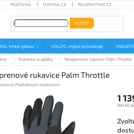
PŮJČOVNA
FLEXTAIL.CZ
PACKRAFTING.CZ
HLEDAT
AIL lehká výbava
VOLLYC chytrá technologie
VAKUOVÉ
eny
Rukavice a pytlíky
Neoprenové rukavice Palm Throttle
prenové rukavice Palm Throttle
né
noceno
Podrobnosti hodnocení
ení
1 13
u
941 Kč b
Měrná
cena:
Zvolt
ek.