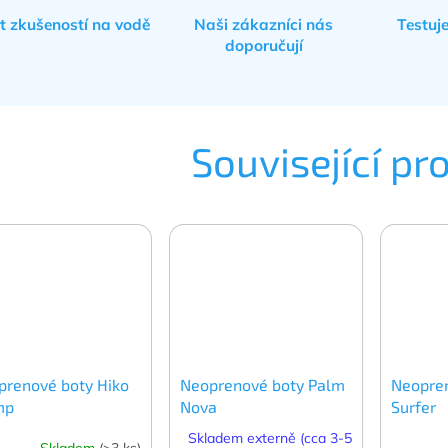
et zkušeností na vodě
Naši zákazníci nás
Testuj
doporučují
Související pr
prenové boty Hiko
Neoprenové boty Palm
Neopren
mp
Nova
Surfer
Skladem externě (cca 3-5
Skladem
(>3 ks)