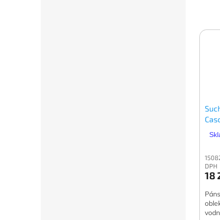
Suc
Cas
Skl
1508
DPH
18 
Páns
oble
vodní