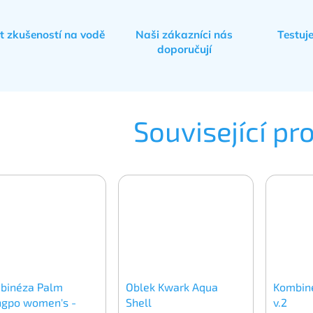
et zkušeností na vodě
Naši zákazníci nás
Testuj
doporučují
Související pr
binéza Palm
Oblek Kwark Aqua
Kombiné
ngpo women's -
Shell
v.2