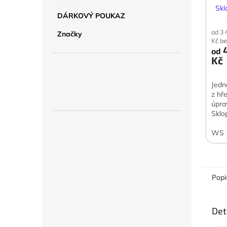
dám
Skl
DÁRKOVÝ POUKAZ
od 3
Značky
Kč b
4
od
Kč
Jedn
z hř
úpra
Sklo
komp
oble
WS
Popi
Det