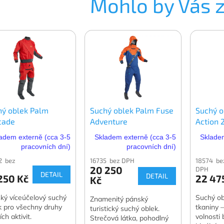
Mohlo by Vás 
hý oblek Palm
Suchý oblek Palm Fuse
Suchý o
cade
Adventure
Action 
adem externě (cca 3-5
Skladem externě (cca 3-5
Skladem
pracovních dní)
pracovních dní)
2 bez
16735 bez DPH
18574 be
20 250
DPH
DETAIL
DETAIL
250 Kč
22 47
Kč
ký víceúčelový suchý
Suchý ob
Znamenitý pánský
k pro všechny druhy
tkaniny
turistický suchý oblek.
ch aktivit.
volnosti
Strečová látka, pohodlný