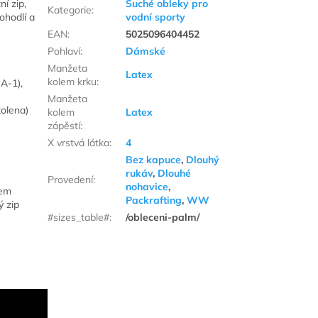
í zip,
Suché obleky pro
Kategorie
:
ohodlí a
vodní sporty
EAN
:
5025096404452
Pohlaví
:
Dámské
Manžeta
Latex
kolem krku
:
 A-1),
Manžeta
kolena)
kolem
Latex
zápěstí
:
X vrstvá látka
:
4
Bez kapuce
,
Dlouhý
rukáv
,
Dlouhé
Provedení
:
nohavice
,
pem
Packrafting
,
WW
ý zip
#sizes_table#
:
/obleceni-palm/