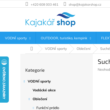
Přejít
+420 608 003 461
shop@kajakarshop.cz
na
obsah
VODNÍ sporty
OUTDOOR, turistika, kempink
FLEXT
Domů
VODNÍ sporty
Oblečení
Suché
P
Suc
o
Přeskočit
s
Průměr
Kategorie
Neohod
kategorie
t
hodnoc
r
produkt
VODNÍ sporty
a
je
n
0,0
Vodácké akce
z
n
5
í
Oblečení
hvězdič
p
Funkční prádlo