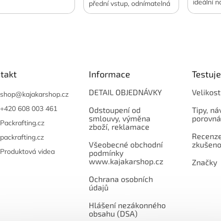
ideální n
přední vstup, odnímatelná
zároveň 
kapuce ... Pohodlí pro
napříč vo
fanoušky vodních sportů.
takt
Informace
Testuj
DETAIL OBJEDNÁVKY
Velikost
shop
@
kajakarshop.cz
+420 608 003 461
Odstoupení od
Tipy, ná
smlouvy, výměna
porovná
Packrafting.cz
zboží, reklamace
Recenze,
packrafting.cz
Všeobecné obchodní
zkušeno
Produktová videa
podmínky
www.kajakarshop.cz
Značky
Ochrana osobních
údajů
Hlášení nezákonného
obsahu (DSA)