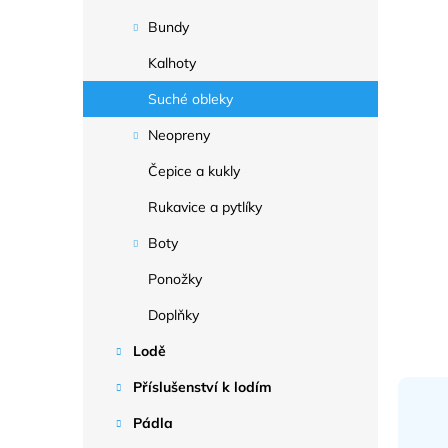
a
n
Bundy
e
Kalhoty
l
Suché obleky
Neopreny
Čepice a kukly
Rukavice a pytlíky
Boty
Ponožky
Doplňky
Lodě
Příslušenství k lodím
Pádla