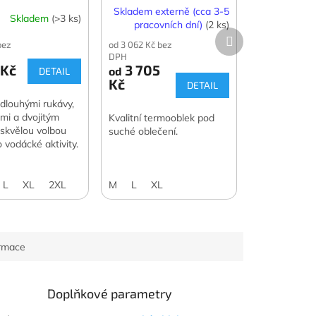
Skladem externě (cca 3-5
Skladem
(>3 ks)
pracovních dní)
(2 ks)
Další
bez
od 3 062 Kč bez
produkt
DPH
 Kč
3 705
od
DETAIL
Kč
DETAIL
 dlouhými rukávy,
mi a dvojitým
Kvalitní termooblek pod
 skvělou volbou
suché oblečení.
 vodácké aktivity.
L
XL
2XL
M
L
XL
ormace
Doplňkové parametry