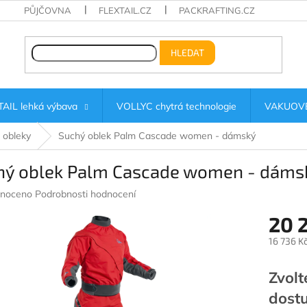
PŮJČOVNA
FLEXTAIL.CZ
PACKRAFTING.CZ
HLEDAT
AIL lehká výbava
VOLLYC chytrá technologie
VAKUOVÉ
 obleky
Suchý oblek Palm Cascade women - dámský
hý oblek Palm Cascade women - dáms
né
noceno
Podrobnosti hodnocení
ení
20 
u
16 736 K
Měrná
cena:
Zvolt
ek.