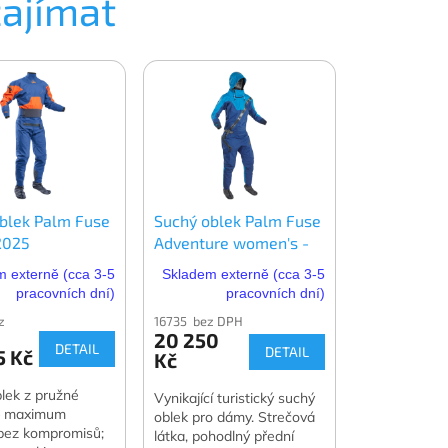
zajímat
blek Palm Fuse
Suchý oblek Palm Fuse
2025
Adventure women's -
dámský
 externě (cca 3-5
Skladem externě (cca 3-5
pracovních dní)
pracovních dní)
z
16735 bez DPH
20 250
DETAIL
DETAIL
5 Kč
Kč
lek z pružné
Vynikající turistický suchý
 – maximum
oblek pro dámy. Strečová
 bez kompromisů;
látka, pohodlný přední