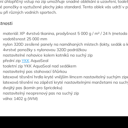
ní úhlopříčný vstup na zip umožňuje snadné oblékání a uzavření, toaletn
é ponožky a vyztužené plochy jako standard. Tento oblek vás udrží v p
u při různých vodních sportech.
tnosti
materiál: XP 4vrstvá tkanina, prodyšnost 5 000 g / m² / 24 h (metoda
vodotěsnost 25 000 mm
nylon 320D zesílené panely na namáhaných místech (lokty, sedák a 
4vrstvé ponožky s nylonovou 320D podrážkou
nastavitelné nohavice kolem kotníků na suchý zip
přední zip
YKK
AquaSeal
toaletní zip YKK AquaSeal nad sedákem
nastavitelný pas stahovací šňůrkou
latexové těsnění hrdla kryté vnějším límcem nastavitelný suchým zi
latexová těsnění na zápěstí kryté nastavitelnými manžetami na such
dvojitý pas (komín pro špricdeku)
nastavitelný neoprenový pas na suchý zip
váha: 1402 g (WM)