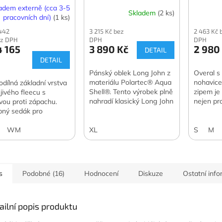
ská
adem externě (cca 3-5
Skladem
(2 ks)
pracovních dní)
(1 ks)
 442
3 215 Kč bez
2 463 Kč 
ez DPH
DPH
DPH
 165
3 890 Kč
2 980
DETAIL
DETAIL
Pánský oblek Long John z
Overal s
materiálu Polartec® Aqua
nohavice
odílná základní vrstva
Shell®. Tento výrobek plně
zipem je
ejivého fleecu s
nahradí klasický Long John
nejen pro
vou proti zápachu.
z neoprenu.
pný sedák pro
atibilitu se suchými
ky.
WM
XL
S
M
s
Podobné (16)
Hodnocení
Diskuze
Ostatní inf
ailní popis produktu