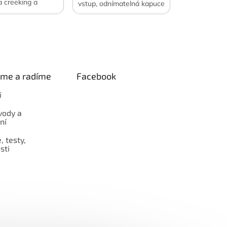
a creeking a
vstup, odnímatelná kapuce
univerzální volba
... Pohodlí pro fanynky
dními sporty.
vodních sportů.
eme a radíme
Facebook
i
vody a
ní
 testy,
sti