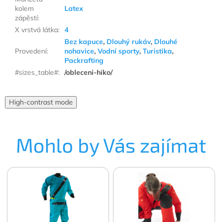
kolem
Latex
zápěstí
:
X vrstvá látka
:
4
Bez kapuce
,
Dlouhý rukáv
,
Dlouhé
Provedení
:
nohavice
,
Vodní sporty
,
Turistika
,
Packrafting
#sizes_table#
:
/obleceni-hiko/
High-contrast mode
Mohlo by Vás zajímat