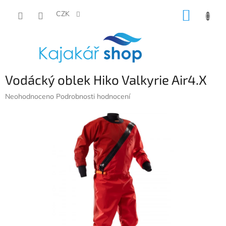
Přejít
NÁKUP
na
CZK
obsah
KOŠÍK
Vodácký oblek Hiko Valkyrie Air4.X
Průměrné
Neohodnoceno
Podrobnosti hodnocení
hodnocení
produktu
je
0,0
z
5
hvězdiček.