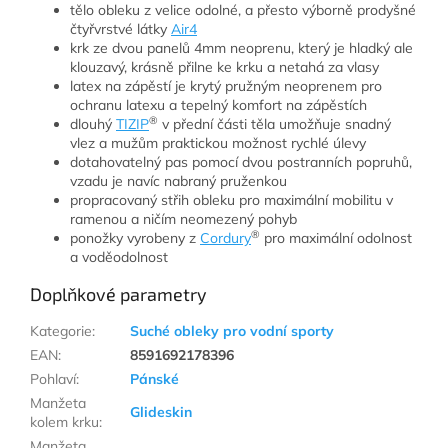
tělo obleku z velice odolné, a přesto výborně prodyšné
čtyřvrstvé látky
Air4
krk ze dvou panelů 4mm neoprenu, který je hladký ale
klouzavý, krásně přilne ke krku a netahá za vlasy
latex na zápěstí je krytý pružným neoprenem pro
ochranu latexu a tepelný komfort na zápěstích
®
dlouhý
TIZIP
v přední části těla umožňuje snadný
vlez a mužům praktickou možnost rychlé úlevy
dotahovatelný pas pomocí dvou postranních popruhů,
vzadu je navíc nabraný pruženkou
propracovaný střih obleku pro maximální mobilitu v
ramenou a ničím neomezený pohyb
®
ponožky vyrobeny z
Cordury
pro maximální odolnost
a voděodolnost
Doplňkové parametry
Kategorie
:
Suché obleky pro vodní sporty
EAN
:
8591692178396
Pohlaví
:
Pánské
Manžeta
Glideskin
kolem krku
:
Manžeta