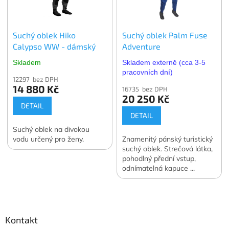
Suchý oblek Hiko
Suchý oblek Palm Fuse
Calypso WW - dámský
Adventure
Skladem
Skladem externě (cca 3-5
pracovních dní)
12297 bez DPH
14 880 Kč
16735 bez DPH
20 250 Kč
DETAIL
DETAIL
Suchý oblek na divokou
vodu určený pro ženy.
Znamenitý pánský turistický
suchý oblek. Strečová látka,
pohodlný přední vstup,
odnímatelná kapuce ...
Pohodlí pro fanoušky
Z
vodních sportů.
á
p
a
Kontakt