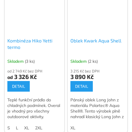
Kombinéza Hiko Yetti
Oblek Kwark Aqua Shell
termo
Skladem
(3 ks)
Skladem
(2 ks)
od 2 749 Kč bez DPH
3 215 Kč bez DPH
3 326 Kč
3 890 Kč
od
DETAIL
DETAIL
Teplé funkční prádlo do
Pánský oblek Long John z
chladných podmínek. Overal
materiálu Polartec® Aqua
je vhodný pro všechny
Shell®. Tento výrobek plně
outdoorové aktivity.
nahradí klasický Long John z
neoprenu.
S
L
XL
2XL
XL