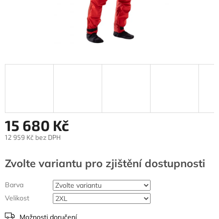
15 680 Kč
12 959 Kč bez DPH
Měrná
cena:
Zvolte variantu
Barva
Velikost
Možnosti doručení