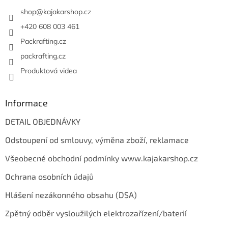
t
í
shop
@
kajakarshop.cz
+420 608 003 461
Packrafting.cz
packrafting.cz
Produktová videa
Informace
DETAIL OBJEDNÁVKY
Odstoupení od smlouvy, výměna zboží, reklamace
Všeobecné obchodní podmínky www.kajakarshop.cz
Ochrana osobních údajů
Hlášení nezákonného obsahu (DSA)
Zpětný odběr vysloužilých elektrozařízení/baterií