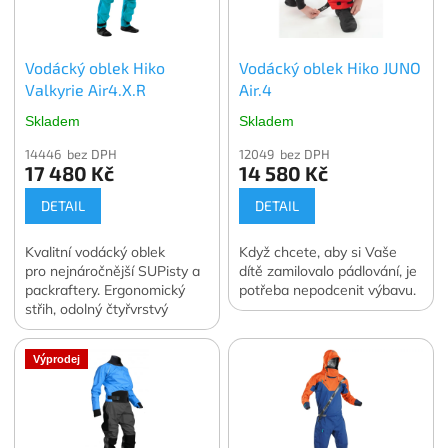
Vodácký oblek Hiko
Vodácký oblek Hiko JUNO
Valkyrie Air4.X.R
Air.4
Skladem
Skladem
14446 bez DPH
12049 bez DPH
17 480 Kč
14 580 Kč
DETAIL
DETAIL
Kvalitní vodácký oblek
Když chcete, aby si Vaše
pro nejnáročnější SUPisty a
dítě zamilovalo pádlování, je
packraftery. Ergonomický
potřeba nepodcenit výbavu.
střih, odolný čtyřvrstvý
materiál.
Výprodej