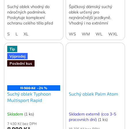
Suchý oblek vhodný do
Špičkový dámský suchý
náročných podmínek.
oblek určený pro
Poskytuje komplexní
nejnáročnější jezdkyně.
ochranu celého těla před
Vhodný i na extrémní
vlhkem a chladem i při
pádlování na kajaku nebo
delším pobytu ve vodě.
S
L
XL
packraftu.
WS
WM
WL
WXL
W
Tip
Výprodej
Poslední kus
11 900 Kč
–24 %
Suchý oblek Typhoon
Suchý oblek Palm Atom
Multisport Rapid
Skladem
(1 ks)
Skladem externě (cca 3-5
pracovních dní)
(1 ks)
7 430 Kč bez DPH