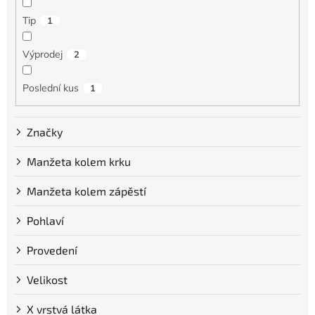
ů
Tip
1
Výprodej
2
Poslední kus
1
Značky
Manžeta kolem krku
Manžeta kolem zápěstí
Pohlaví
Provedení
Velikost
X vrstvá látka