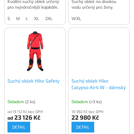
Kvalitní suchý oblek určený
Suchý oblek na divokou
pro nejnáročnější kajakáře.
vodu určený pro ženy.
S
M
L
XL
2XL
WXL
Suchý oblek Hiko Safety
Suchý oblek Hiko
Calypso Air4 W - dámský
Skladem
(2 ks)
Skladem
(>3 ks)
od 19 112 Kč bez DPH
18 992 Kč bez DPH
23 126 Kč
22 980 Kč
od
DETAIL
DETAIL