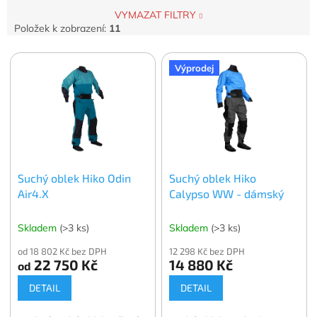
VYMAZAT FILTRY
Položek k zobrazení:
11
V
Výprodej
ý
p
i
s
p
r
o
Suchý oblek Hiko Odin
Suchý oblek Hiko
d
Air4.X
Calypso WW - dámský
u
k
t
Skladem
(>3 ks)
Skladem
(>3 ks)
ů
od 18 802 Kč bez DPH
12 298 Kč bez DPH
22 750 Kč
14 880 Kč
od
DETAIL
DETAIL