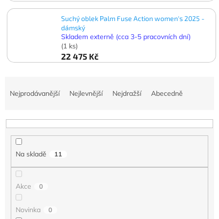
Suchý oblek Palm Fuse Action women's 2025 -
dámský
Skladem externě (cca 3-5 pracovních dní)
(1 ks)
22 475 Kč
Ř
a
Nejprodávanější
Nejlevnější
Nejdražší
Abecedně
z
e
n
í
p
Na skladě
11
r
o
d
Akce
0
u
k
t
Novinka
0