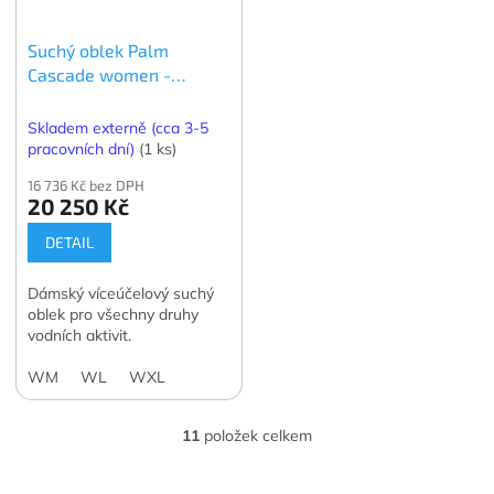
Suchý oblek Palm
Cascade women -
dámský
Skladem externě (cca 3-5
pracovních dní)
(1 ks)
16 736 Kč bez DPH
20 250 Kč
DETAIL
Dámský víceúčelový suchý
oblek pro všechny druhy
vodních aktivit.
WM
WL
WXL
11
položek celkem
O
v
l
Z