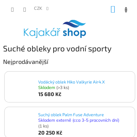
Přejít
NÁKUP
na
CZK
obsah
KOŠÍK
Suché obleky pro vodní sporty
Nejprodávanější
Vodácký oblek Hiko Valkyrie Air4.X
Skladem
(>3 ks)
15 680 Kč
Suchý oblek Palm Fuse Adventure
Skladem externě (cca 3-5 pracovních dní)
(1 ks)
20 250 Kč