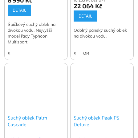
8 990 Kč
18 235 Kč bez DPH
22 064 Kč
DETAIL
DETAIL
Špičkový suchý oblek na
divokou vodu. Nejvyšší
Odolný pánský suchý oblek
model řady Typhoon
na divokou vodu.
Multisport.
S
S
MB
Suchý oblek Palm
Suchý oblek Peak PS
Cascade
Deluxe