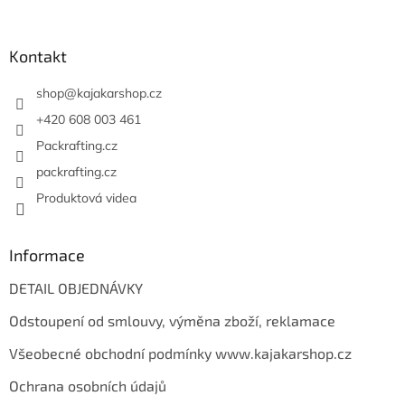
á
á
d
p
a
a
Kontakt
c
t
í
í
shop
@
kajakarshop.cz
p
r
+420 608 003 461
v
Packrafting.cz
k
y
packrafting.cz
v
Produktová videa
ý
p
i
s
Informace
u
DETAIL OBJEDNÁVKY
Odstoupení od smlouvy, výměna zboží, reklamace
Všeobecné obchodní podmínky www.kajakarshop.cz
Ochrana osobních údajů