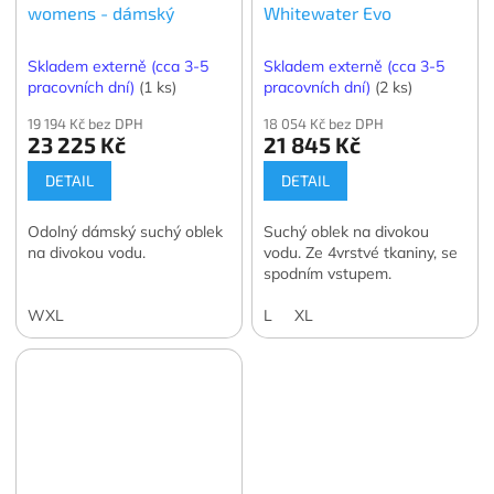
womens - dámský
Whitewater Evo
Skladem externě (cca 3-5
Skladem externě (cca 3-5
pracovních dní)
(1 ks)
pracovních dní)
(2 ks)
19 194 Kč bez DPH
18 054 Kč bez DPH
23 225 Kč
21 845 Kč
DETAIL
DETAIL
Odolný dámský suchý oblek
Suchý oblek na divokou
na divokou vodu.
vodu. Ze 4vrstvé tkaniny, se
spodním vstupem.
WXL
L
XL