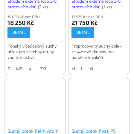
Skladem externě (cca 3-5
Skladem externě (cca 3-5
pracovních dní)
(2 ks)
pracovních dní)
(1 ks)
15 083 Kč bez DPH
17 975 Kč bez DPH
18 250 Kč
21 750 Kč
DETAIL
DETAIL
Pánský víceúčelový suchý
Propracovaný suchý oblek
oblek pro všechny druhy
ze 4vrstvé tkaniny pro
vodních aktivit.
náročné kajakáře.
S
MB
XL
2XL
M
L
XL
Suchý oblek Palm Atom
Suchý oblek Peak PS