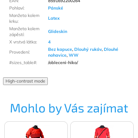
EAN
:
8591692200264
Pohlaví
:
Pánské
Manžeta kolem
Latex
krku
:
Manžeta kolem
Glideskin
zápěstí
:
X vrstvá látka
:
4
Bez kapuce
,
Dlouhý rukáv
,
Dlouhé
Provedení
:
nohavice
,
WW
#sizes_table#
:
/obleceni-hiko/
High-contrast mode
Mohlo by Vás zajímat