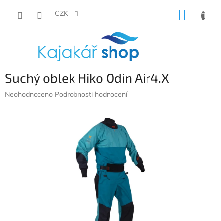
Přejít
NÁKUP
na
CZK
obsah
KOŠÍK
Suchý oblek Hiko Odin Air4.X
Průměrné
Neohodnoceno
Podrobnosti hodnocení
hodnocení
produktu
je
0,0
z
5
hvězdiček.