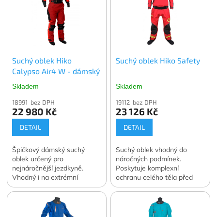
Suchý oblek Hiko
Suchý oblek Hiko Safety
Calypso Air4 W - dámský
Skladem
Skladem
18991 bez DPH
19112 bez DPH
22 980 Kč
23 126 Kč
DETAIL
DETAIL
Špičkový dámský suchý
Suchý oblek vhodný do
oblek určený pro
náročných podmínek.
nejnáročnější jezdkyně.
Poskytuje komplexní
Vhodný i na extrémní
ochranu celého těla před
pádlování na kajaku nebo
vlhkem a chladem i při
packraftu.
delším pobytu ve vodě.