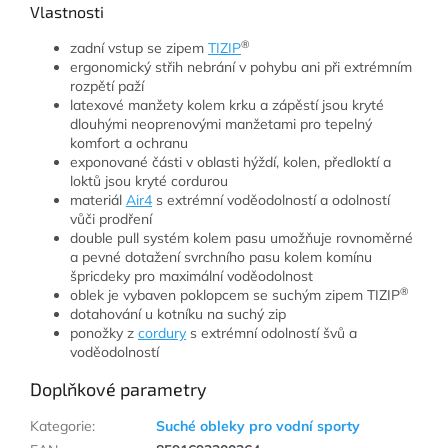
Vlastnosti
®
zadní vstup se zipem
TIZIP
ergonomický střih nebrání v pohybu ani při extrémním
rozpětí paží
latexové manžety kolem krku a zápěstí jsou kryté
dlouhými neoprenovými manžetami pro tepelný
komfort a ochranu
exponované části v oblasti hýždí, kolen, předloktí a
loktů jsou kryté cordurou
materiál
Air4
s extrémní voděodolností a odolností
vůči prodření
double pull systém kolem pasu umožňuje rovnoměrné
a pevné dotažení svrchního pasu kolem komínu
špricdeky pro maximální voděodolnost
®
oblek je vybaven poklopcem se suchým zipem TIZIP
dotahování u kotníku na suchý zip
ponožky z
cordury
s extrémní odolností švů a
voděodolností
Doplňkové parametry
Kategorie
:
Suché obleky pro vodní sporty