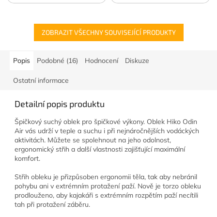
ZOBRAZIT VŠECHNY SOUVISEJÍCÍ PRODUKTY
Popis
Podobné (16)
Hodnocení
Diskuze
Ostatní informace
Detailní popis produktu
Špičkový suchý oblek pro špičkové výkony. Oblek Hiko Odin
Air vás udrží v teple a suchu i při nejnáročnějších vodáckých
aktivitách. Můžete se spolehnout na jeho odolnost,
ergonomický střih a další vlastnosti zajišťující maximální
komfort.
Střih obleku je přizpůsoben ergonomii těla, tak aby nebránil
pohybu ani v extrémním protažení paží. Nově je torzo obleku
prodlouženo, aby kajakáři s extrémním rozpětím paží necítili
tah při protažení záběru.