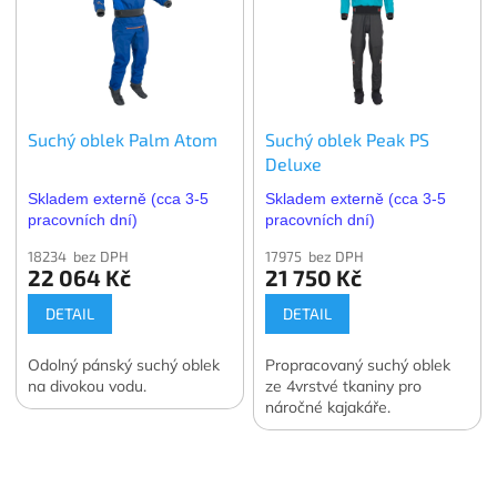
Suchý oblek Palm Atom
Suchý oblek Peak PS
Deluxe
Skladem externě (cca 3-5
Skladem externě (cca 3-5
pracovních dní)
pracovních dní)
18234 bez DPH
17975 bez DPH
22 064 Kč
21 750 Kč
DETAIL
DETAIL
Odolný pánský suchý oblek
Propracovaný suchý oblek
na divokou vodu.
ze 4vrstvé tkaniny pro
náročné kajakáře.
Z
á
p