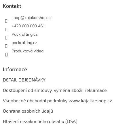
a
Kontakt
t
í
shop
@
kajakarshop.cz
+420 608 003 461
Packrafting.cz
packrafting.cz
Produktová videa
Informace
DETAIL OBJEDNÁVKY
Odstoupení od smlouvy, výměna zboží, reklamace
Všeobecné obchodní podmínky www.kajakarshop.cz
Ochrana osobních údajů
Hlášení nezákonného obsahu (DSA)