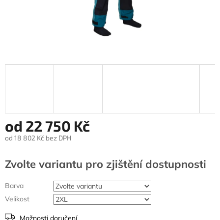
od
22 750 Kč
od
18 802 Kč
bez DPH
Měrná
cena:
Zvolte variantu
Barva
Velikost
Možnosti doručení