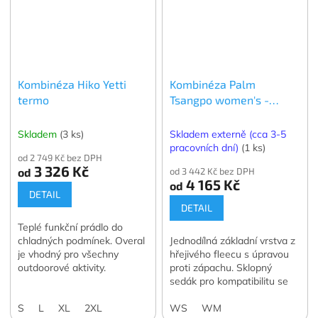
Kombinéza Hiko Yetti
Kombinéza Palm
termo
Tsangpo women's -
dámská
Skladem
(3 ks)
Skladem externě (cca 3-5
pracovních dní)
(1 ks)
od 2 749 Kč bez DPH
3 326 Kč
od
od 3 442 Kč bez DPH
4 165 Kč
od
DETAIL
DETAIL
Teplé funkční prádlo do
chladných podmínek. Overal
Jednodílná základní vrstva z
je vhodný pro všechny
hřejivého fleecu s úpravou
outdoorové aktivity.
proti zápachu. Sklopný
sedák pro kompatibilitu se
suchými obleky.
S
L
XL
2XL
WS
WM