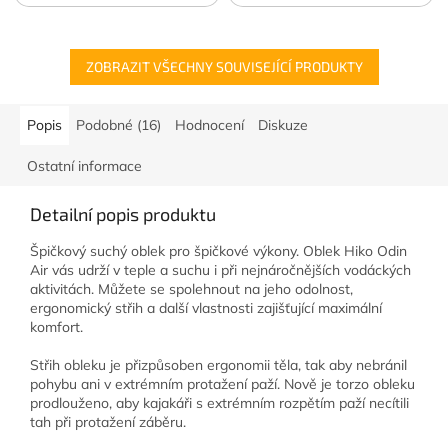
ZOBRAZIT VŠECHNY SOUVISEJÍCÍ PRODUKTY
Popis
Podobné (16)
Hodnocení
Diskuze
Ostatní informace
Detailní popis produktu
Špičkový suchý oblek pro špičkové výkony. Oblek Hiko Odin
Air vás udrží v teple a suchu i při nejnáročnějších vodáckých
aktivitách. Můžete se spolehnout na jeho odolnost,
ergonomický střih a další vlastnosti zajišťující maximální
komfort.
Střih obleku je přizpůsoben ergonomii těla, tak aby nebránil
pohybu ani v extrémním protažení paží. Nově je torzo obleku
prodlouženo, aby kajakáři s extrémním rozpětím paží necítili
tah při protažení záběru.