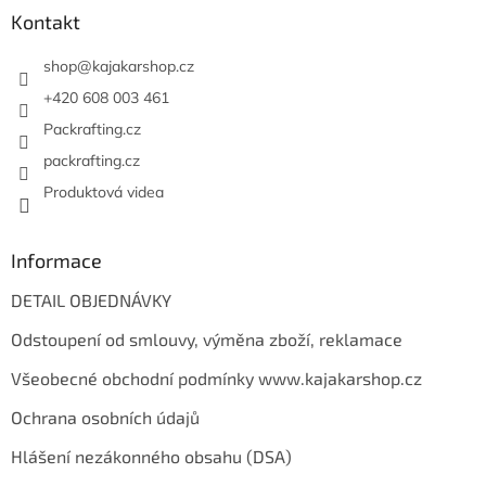
a
Kontakt
t
í
shop
@
kajakarshop.cz
+420 608 003 461
Packrafting.cz
packrafting.cz
Produktová videa
Informace
DETAIL OBJEDNÁVKY
Odstoupení od smlouvy, výměna zboží, reklamace
Všeobecné obchodní podmínky www.kajakarshop.cz
Ochrana osobních údajů
Hlášení nezákonného obsahu (DSA)