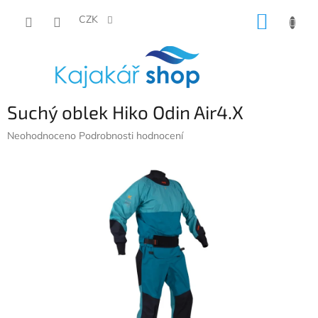
Přejít
NÁKUP
na
CZK
obsah
KOŠÍK
Suchý oblek Hiko Odin Air4.X
Průměrné
Neohodnoceno
Podrobnosti hodnocení
hodnocení
produktu
je
0,0
z
5
hvězdiček.