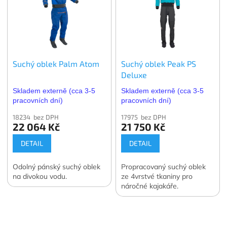
Suchý oblek Palm Atom
Suchý oblek Peak PS
Deluxe
Skladem externě (cca 3-5
Skladem externě (cca 3-5
pracovních dní)
pracovních dní)
18234 bez DPH
17975 bez DPH
22 064 Kč
21 750 Kč
DETAIL
DETAIL
Odolný pánský suchý oblek
Propracovaný suchý oblek
na divokou vodu.
ze 4vrstvé tkaniny pro
náročné kajakáře.
Z
á
p