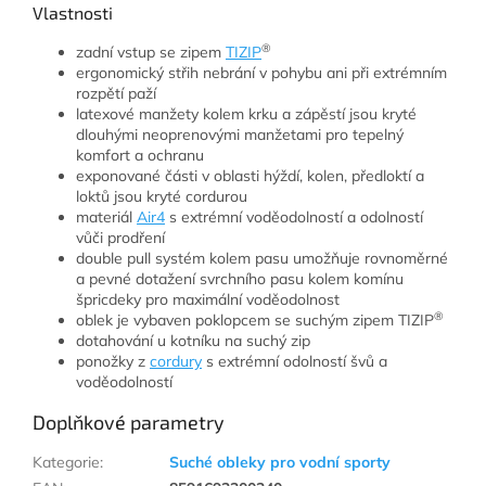
Vlastnosti
®
zadní vstup se zipem
TIZIP
ergonomický střih nebrání v pohybu ani při extrémním
rozpětí paží
latexové manžety kolem krku a zápěstí jsou kryté
dlouhými neoprenovými manžetami pro tepelný
komfort a ochranu
exponované části v oblasti hýždí, kolen, předloktí a
loktů jsou kryté cordurou
materiál
Air4
s extrémní voděodolností a odolností
vůči prodření
double pull systém kolem pasu umožňuje rovnoměrné
a pevné dotažení svrchního pasu kolem komínu
špricdeky pro maximální voděodolnost
®
oblek je vybaven poklopcem se suchým zipem TIZIP
dotahování u kotníku na suchý zip
ponožky z
cordury
s extrémní odolností švů a
voděodolností
Doplňkové parametry
Kategorie
:
Suché obleky pro vodní sporty