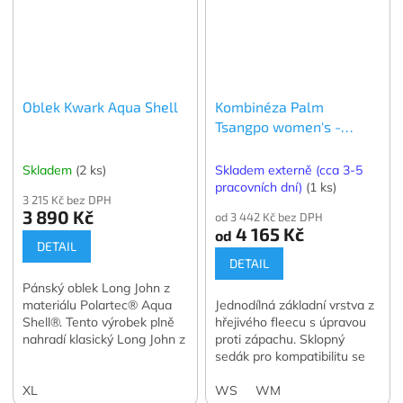
Oblek Kwark Aqua Shell
Kombinéza Palm
Tsangpo women's -
dámská
Skladem
(2 ks)
Skladem externě (cca 3-5
pracovních dní)
(1 ks)
3 215 Kč bez DPH
3 890 Kč
od 3 442 Kč bez DPH
4 165 Kč
od
DETAIL
DETAIL
Pánský oblek Long John z
materiálu Polartec® Aqua
Jednodílná základní vrstva z
Shell®. Tento výrobek plně
hřejivého fleecu s úpravou
nahradí klasický Long John z
proti zápachu. Sklopný
neoprenu.
sedák pro kompatibilitu se
suchými obleky.
XL
WS
WM