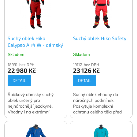
Suchý oblek Hiko
Suchý oblek Hiko Safety
Calypso Air4 W - dámský
Skladem
Skladem
18991 bez DPH
19112 bez DPH
22 980 Kč
23 126 Kč
DETAIL
DETAIL
Špičkový dámský suchý
Suchý oblek vhodný do
oblek určený pro
náročných podmínek.
nejnáročnější jezdkyně.
Poskytuje komplexní
Vhodný i na extrémní
ochranu celého těla před
pádlování na kajaku nebo
vlhkem a chladem i při
packraftu.
delším pobytu ve vodě.