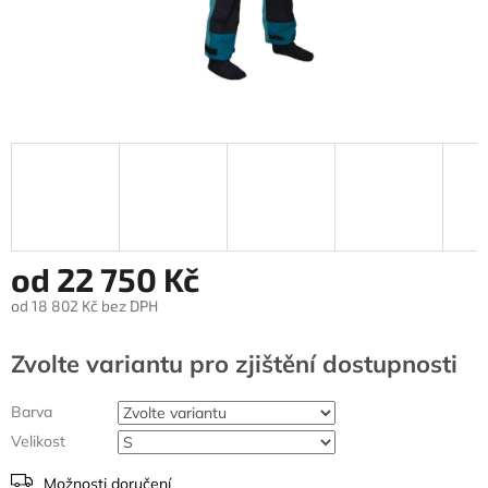
od
22 750 Kč
od
18 802 Kč
bez DPH
Měrná
cena:
Zvolte variantu
Barva
Velikost
Možnosti doručení