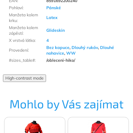
EAN
:
8591692200240
Pohlaví
:
Pánské
Manžeta kolem
Latex
krku
:
Manžeta kolem
Glideskin
zápěstí
:
X vrstvá látka
:
4
Bez kapuce
,
Dlouhý rukáv
,
Dlouhé
Provedení
:
nohavice
,
WW
#sizes_table#
:
/obleceni-hiko/
High-contrast mode
Mohlo by Vás zajímat