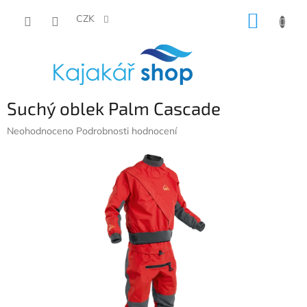
Přejít
NÁKUP
na
CZK
obsah
KOŠÍK
Suchý oblek Palm Cascade
Průměrné
Neohodnoceno
Podrobnosti hodnocení
hodnocení
produktu
je
0,0
z
5
hvězdiček.