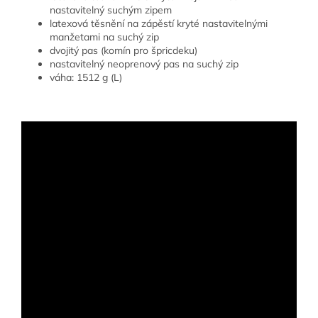
nastavitelný suchým zipem
latexová těsnění na zápěstí kryté nastavitelnými
manžetami na suchý zip
dvojitý pas (komín pro špricdeku)
nastavitelný neoprenový pas na suchý zip
váha: 1512 g (L)