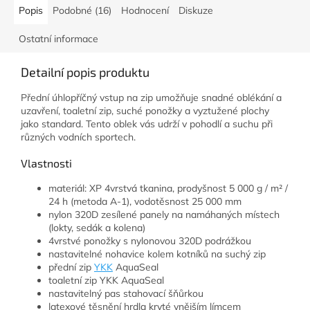
Popis
Podobné (16)
Hodnocení
Diskuze
Ostatní informace
Detailní popis produktu
Přední úhlopříčný vstup na zip umožňuje snadné oblékání a
uzavření, toaletní zip, suché ponožky a vyztužené plochy
jako standard. Tento oblek vás udrží v pohodlí a suchu při
různých vodních sportech.
Vlastnosti
materiál: XP 4vrstvá tkanina, prodyšnost 5 000 g / m² /
24 h (metoda A-1), vodotěsnost 25 000 mm
nylon 320D zesílené panely na namáhaných místech
(lokty, sedák a kolena)
4vrstvé ponožky s nylonovou 320D podrážkou
nastavitelné nohavice kolem kotníků na suchý zip
přední zip
YKK
AquaSeal
toaletní zip YKK AquaSeal
nastavitelný pas stahovací šňůrkou
latexové těsnění hrdla kryté vnějším límcem