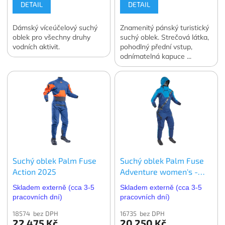
DETAIL
DETAIL
Dámský víceúčelový suchý
Znamenitý pánský turistický
oblek pro všechny druhy
suchý oblek. Strečová látka,
vodních aktivit.
pohodlný přední vstup,
odnímatelná kapuce ...
Pohodlí pro fanoušky
vodních sportů.
Suchý oblek Palm Fuse
Suchý oblek Palm Fuse
Action 2025
Adventure women's -
dámský
Skladem externě (cca 3-5
Skladem externě (cca 3-5
pracovních dní)
pracovních dní)
18574 bez DPH
16735 bez DPH
22 475 Kč
20 250 Kč