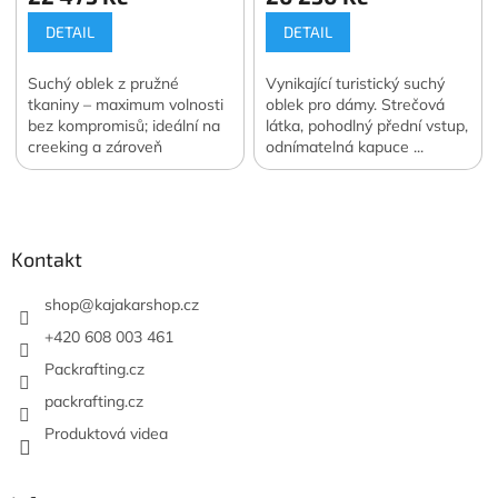
DETAIL
DETAIL
Suchý oblek z pružné
Vynikající turistický suchý
tkaniny – maximum volnosti
oblek pro dámy. Strečová
bez kompromisů; ideální na
látka, pohodlný přední vstup,
creeking a zároveň
odnímatelná kapuce ...
univerzální volba napříč
Pohodlí pro fanynky vodních
Z
vodními sporty.
sportů.
á
p
a
Kontakt
t
í
shop
@
kajakarshop.cz
+420 608 003 461
Packrafting.cz
packrafting.cz
Produktová videa