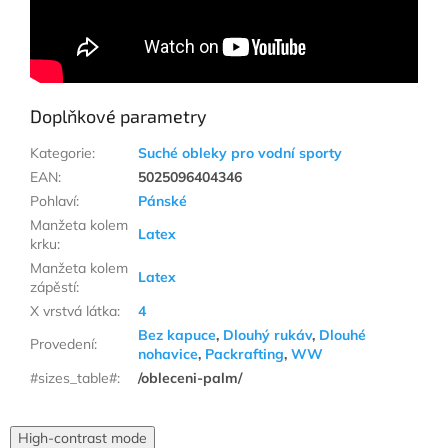
Doplňkové parametry
Kategorie
:
Suché obleky pro vodní sporty
EAN
:
5025096404346
Pohlaví
:
Pánské
Manžeta kolem
Latex
krku
:
Manžeta kolem
Latex
zápěstí
:
X vrstvá látka
:
4
Bez kapuce
,
Dlouhý rukáv
,
Dlouhé
Provedení
:
nohavice
,
Packrafting
,
WW
#sizes_table#
:
/obleceni-palm/
High-contrast mode