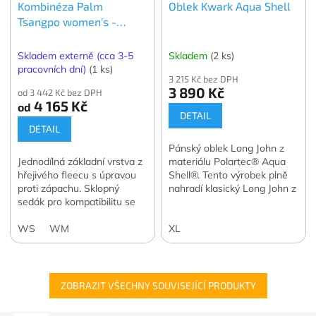
Kombinéza Palm
Oblek Kwark Aqua Shell
Tsangpo women's -
dámská
Skladem externě (cca 3-5
Skladem
(2 ks)
pracovních dní)
(1 ks)
3 215 Kč bez DPH
3 890 Kč
od 3 442 Kč bez DPH
4 165 Kč
od
DETAIL
DETAIL
Pánský oblek Long John z
Jednodílná základní vrstva z
materiálu Polartec® Aqua
hřejivého fleecu s úpravou
Shell®. Tento výrobek plně
proti zápachu. Sklopný
nahradí klasický Long John z
sedák pro kompatibilitu se
neoprenu.
suchými obleky.
WS
WM
XL
ZOBRAZIT VŠECHNY SOUVISEJÍCÍ PRODUKTY