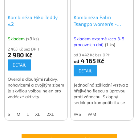
Kombinéza Hiko Teddy
Kombinéza Palm
v.2
Tsangpo women's -
dámská
Skladem
(>3 ks)
Skladem externě (cca 3-5
pracovních dní)
(1 ks)
2 463 Kč bez DPH
2 980 Kč
od 3 442 Kč bez DPH
4 165 Kč
od
DETAIL
DETAIL
Overal s dlouhými rukávy,
nohavicemi a dvojitým zipem
Jednodílná základní vrstva z
je skvělou volbou nejen pro
hřejivého fleecu s úpravou
vodácké aktivity.
proti zápachu. Sklopný
sedák pro kompatibilitu se
suchými obleky.
S
M
L
XL
2XL
WS
WM