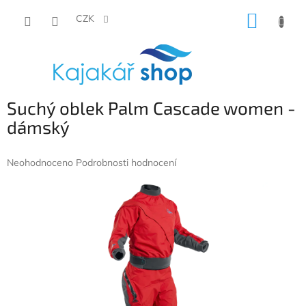
Přejít
NÁKUP
na
CZK
obsah
KOŠÍK
Suchý oblek Palm Cascade women -
dámský
Průměrné
Neohodnoceno
Podrobnosti hodnocení
hodnocení
produktu
je
0,0
z
5
hvězdiček.