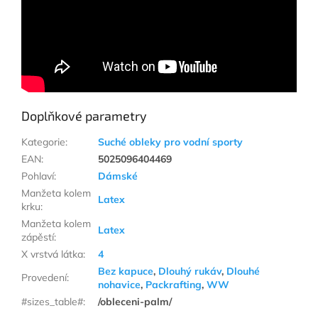
Doplňkové parametry
Kategorie
:
Suché obleky pro vodní sporty
EAN
:
5025096404469
Pohlaví
:
Dámské
Manžeta kolem
Latex
krku
:
Manžeta kolem
Latex
zápěstí
:
X vrstvá látka
:
4
Bez kapuce
,
Dlouhý rukáv
,
Dlouhé
Provedení
:
nohavice
,
Packrafting
,
WW
#sizes_table#
:
/obleceni-palm/