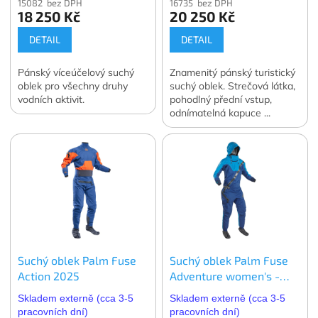
15082 bez DPH
16735 bez DPH
18 250 Kč
20 250 Kč
DETAIL
DETAIL
Pánský víceúčelový suchý
Znamenitý pánský turistický
oblek pro všechny druhy
suchý oblek. Strečová látka,
vodních aktivit.
pohodlný přední vstup,
odnímatelná kapuce ...
Pohodlí pro fanoušky
vodních sportů.
Suchý oblek Palm Fuse
Suchý oblek Palm Fuse
Action 2025
Adventure women's -
dámský
Skladem externě (cca 3-5
Skladem externě (cca 3-5
pracovních dní)
pracovních dní)