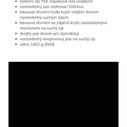
toaletní zip YKK AquaSeal nad sedákem
nastavitelný pas stahovací šňůrkou
latexové těsnění hrdla kryté vnějším límcem
nastavitelný suchým zipem
latexová těsnění na zápěstí kryté nastavitelnými
manžetami na suchý zip
dvojitý pas (komín pro špricdeku)
nastavitelný neoprenový pas na suchý zip
váha: 1402 g (WM)