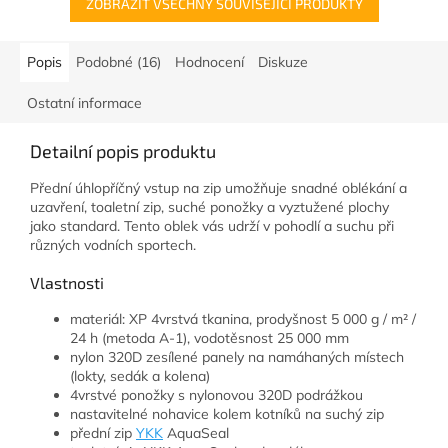
ZOBRAZIT VŠECHNY SOUVISEJÍCÍ PRODUKTY
Popis
Podobné (16)
Hodnocení
Diskuze
Ostatní informace
Detailní popis produktu
Přední úhlopříčný vstup na zip umožňuje snadné oblékání a
uzavření, toaletní zip, suché ponožky a vyztužené plochy
jako standard. Tento oblek vás udrží v pohodlí a suchu při
různých vodních sportech.
Vlastnosti
materiál: XP 4vrstvá tkanina, prodyšnost 5 000 g / m² /
24 h (metoda A-1), vodotěsnost 25 000 mm
nylon 320D zesílené panely na namáhaných místech
(lokty, sedák a kolena)
4vrstvé ponožky s nylonovou 320D podrážkou
nastavitelné nohavice kolem kotníků na suchý zip
přední zip
YKK
AquaSeal