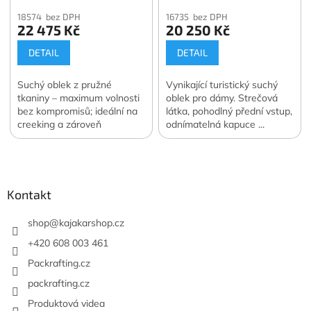
18574 bez DPH
16735 bez DPH
22 475 Kč
20 250 Kč
DETAIL
DETAIL
Suchý oblek z pružné
Vynikající turistický suchý
tkaniny – maximum volnosti
oblek pro dámy. Strečová
bez kompromisů; ideální na
látka, pohodlný přední vstup,
creeking a zároveň
odnímatelná kapuce ...
univerzální volba napříč
Pohodlí pro fanynky vodních
Z
vodními sporty.
sportů.
á
p
a
Kontakt
t
í
shop
@
kajakarshop.cz
+420 608 003 461
Packrafting.cz
packrafting.cz
Produktová videa