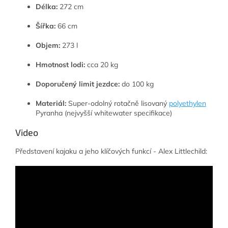
Délka:
272 cm
Šířka:
66 cm
Objem:
273 l
Hmotnost lodi:
cca 20 kg
Doporučený limit jezdce:
do 100 kg
Materiál:
Super-odolný rotačně lisovaný
polyethylen
Pyranha (nejvyšší whitewater specifikace)
Video
Představení kajaku a jeho klíčových funkcí - Alex Littlechild: