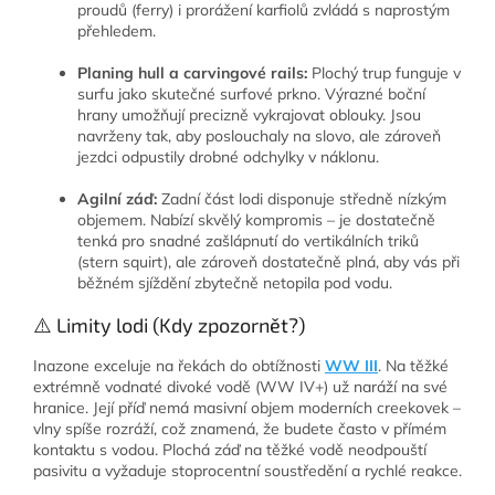
proudů (ferry) i prorážení karfiolů zvládá s naprostým
přehledem.
Planing hull a carvingové rails:
Plochý trup funguje v
surfu jako skutečné surfové prkno. Výrazné boční
hrany umožňují precizně vykrajovat oblouky. Jsou
navrženy tak, aby poslouchaly na slovo, ale zároveň
jezdci odpustily drobné odchylky v náklonu.
Agilní záď:
Zadní část lodi disponuje středně nízkým
objemem. Nabízí skvělý kompromis – je dostatečně
tenká pro snadné zašlápnutí do vertikálních triků
(stern squirt), ale zároveň dostatečně plná, aby vás při
běžném sjíždění zbytečně netopila pod vodu.
⚠️ Limity lodi (Kdy zpozornět?)
Inazone exceluje na řekách do obtížnosti
WW III
. Na těžké
extrémně vodnaté divoké vodě (WW IV+) už naráží na své
hranice. Její příď nemá masivní objem moderních creekovek –
vlny spíše rozráží, což znamená, že budete často v přímém
kontaktu s vodou. Plochá záď na těžké vodě neodpouští
pasivitu a vyžaduje stoprocentní soustředění a rychlé reakce.