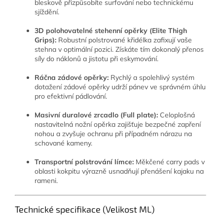
bleskově přizpůsobíte surfování nebo technickému
sjíždění.
3D polohovatelné stehenní opěrky (Elite Thigh
Grips):
Robustní polstrované křidélka zafixují vaše
stehna v optimální pozici. Získáte tím dokonalý přenos
síly do náklonů a jistotu při eskymování.
Ráčna zádové opěrky:
Rychlý a spolehlivý systém
dotažení zádové opěrky udrží pánev ve správném úhlu
pro efektivní pádlování.
Masivní duralové zrcadlo (Full plate):
Celoplošná
nastavitelná nožní opěrka zajišťuje bezpečné zapření
nohou a zvyšuje ochranu při případném nárazu na
schované kameny.
Transportní polstrování límce:
Měkčené carry pads v
oblasti kokpitu výrazně usnadňují přenášení kajaku na
rameni.
Technické specifikace (Velikost ML)