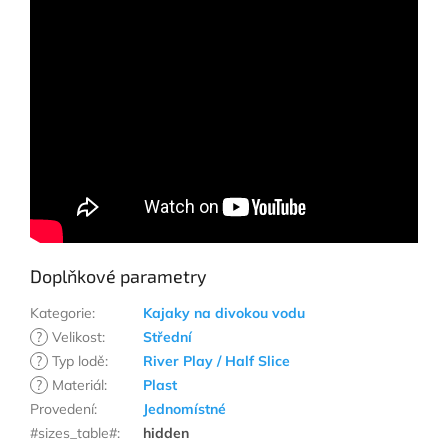
Doplňkové parametry
Kategorie
:
Kajaky na divokou vodu
?
Velikost
:
Střední
?
Typ lodě
:
River Play / Half Slice
?
Materiál
:
Plast
Provedení
:
Jednomístné
#sizes_table#
:
hidden