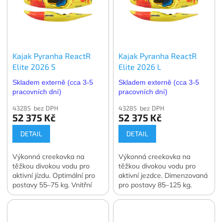
Kajak Pyranha ReactR
Kajak Pyranha ReactR
Elite 2026 S
Elite 2026 L
Skladem externě (cca 3-5
Skladem externě (cca 3-5
pracovních dní)
pracovních dní)
43285 bez DPH
43285 bez DPH
52 375 Kč
52 375 Kč
DETAIL
DETAIL
Výkonná creekovka na
Výkonná creekovka na
těžkou divokou vodu pro
těžkou divokou vodu pro
aktivní jízdu. Optimální pro
aktivní jezdce. Dimenzovaná
postavy 55–75 kg. Vnitřní
pro postavy 85–125 kg.
výbava Elite!
Vnitřní výbava Elite!