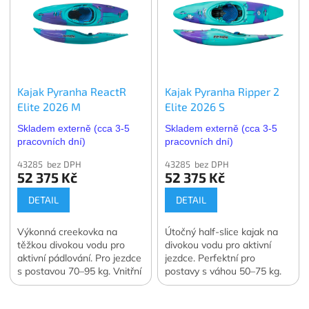
Kajak Pyranha ReactR
Kajak Pyranha Ripper 2
Elite 2026 M
Elite 2026 S
Skladem externě (cca 3-5
Skladem externě (cca 3-5
pracovních dní)
pracovních dní)
43285 bez DPH
43285 bez DPH
52 375 Kč
52 375 Kč
DETAIL
DETAIL
Výkonná creekovka na
Útočný half-slice kajak na
těžkou divokou vodu pro
divokou vodu pro aktivní
aktivní pádlování. Pro jezdce
jezdce. Perfektní pro
s postavou 70–95 kg. Vnitřní
postavy s váhou 50–75 kg.
výbava Elite!
Vnitřní výbava Elite!
Z