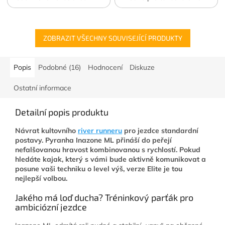
divokou vodu.
ZOBRAZIT VŠECHNY SOUVISEJÍCÍ PRODUKTY
Popis
Podobné (16)
Hodnocení
Diskuze
Ostatní informace
Detailní popis produktu
Návrat kultovního
river runneru
pro jezdce standardní
postavy. Pyranha Inazone ML přináší do peřejí
nefalšovanou hravost kombinovanou s rychlostí. Pokud
hledáte kajak, který s vámi bude aktivně komunikovat a
posune vaši techniku o level výš, verze Elite je tou
nejlepší volbou.
Jakého má loď ducha? Tréninkový parťák pro
ambiciózní jezdce