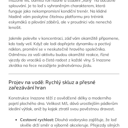
Inazone ML odmítá roli nudné a stabilní „vany“ na občasné
splouvání. Je to loď s vyhraněným charakterem, která
funguje jako nekompromisní kondiční trenér. Na klidné
hladině vám poskytne čitelnou platformu pro trénink
eskymáků a pilování záběrů, ale v proudnici vás nenechá
lenošit.
Jakmile polevíte v koncentraci, záď vám okamžitě připomene,
kdo tady velí. Když ale lodi dopřejete dynamiku a poctivý
náklon, promění se v neskutečně hravého společníka.
Odměnou za vaši aktivitu budou okamžité reakce, řízné
vjezdy do vracáků a čistá radost z každé vlny. S Inazone
zkrátka na řece nezažijete jednotvárnou jízdu.
Projev na vodě: Rychlý skluz a přesné
zařezávání hran
Konstrukce Inazone těží z osvědčené délky a moderního
pojetí plochého dna. Velikost M/L dává urostlejším pádlerům
ideální výtlak, aniž by kajak ztratil svou pověstnou dravost.
Cestovní rychlost:
Dlouhá vodoryska zajišťuje, že loď
skvěle drží směr a výborně akceleruje. Přejezdy silných