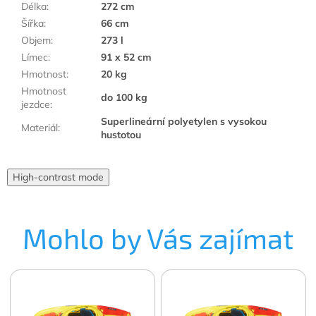
Délka
:
272 cm
Šířka
:
66 cm
Objem
:
273 l
Límec
:
91 x 52 cm
Hmotnost
:
20 kg
Hmotnost
do 100 kg
jezdce
:
Superlineární polyetylen s vysokou
Materiál
:
hustotou
High-contrast mode
Mohlo by Vás zajímat