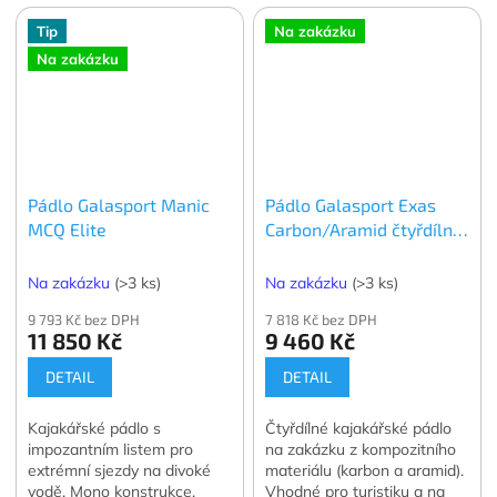
Tip
Na zakázku
Na zakázku
Pádlo Galasport Manic
Pádlo Galasport Exas
MCQ Elite
Carbon/Aramid čtyřdílné
s USA spojkou
Na zakázku
(>3 ks)
Na zakázku
(>3 ks)
9 793 Kč bez DPH
7 818 Kč bez DPH
11 850 Kč
9 460 Kč
DETAIL
DETAIL
Kajakářské pádlo s
Čtyřdílné kajakářské pádlo
impozantním listem pro
na zakázku z kompozitního
extrémní sjezdy na divoké
materiálu (karbon a aramid).
vodě. Mono konstrukce.
Vhodné pro turistiku a na