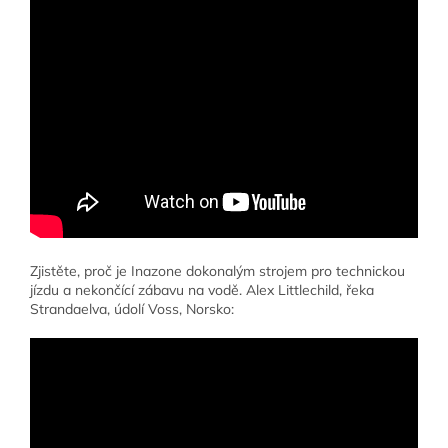
Zjistěte, proč je Inazone dokonalým strojem pro technickou
jízdu a nekončící zábavu na vodě. Alex Littlechild, řeka
Strandaelva, údolí Voss, Norsko: