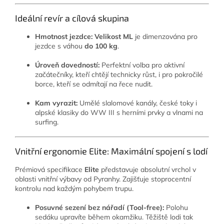
Ideální revír a cílová skupina
Hmotnost jezdce:
Velikost ML
je dimenzována pro
jezdce s váhou
do 100 kg
.
Úroveň dovedností:
Perfektní volba pro aktivní
začátečníky, kteří chtějí technicky růst, i pro pokročilé
borce, kteří se odmítají na řece nudit.
Kam vyrazit:
Umělé slalomové kanály, české toky i
alpské klasiky do WW III s herními prvky a vlnami na
surfing.
Vnitřní ergonomie Elite: Maximální spojení s lodí
Prémiová specifikace
Elite
představuje absolutní vrchol v
oblasti vnitřní výbavy od Pyranhy. Zajišťuje stoprocentní
kontrolu nad každým pohybem trupu.
Posuvné sezení bez nářadí (Tool-free):
Polohu
sedáku upravíte během okamžiku. Těžiště lodi tak