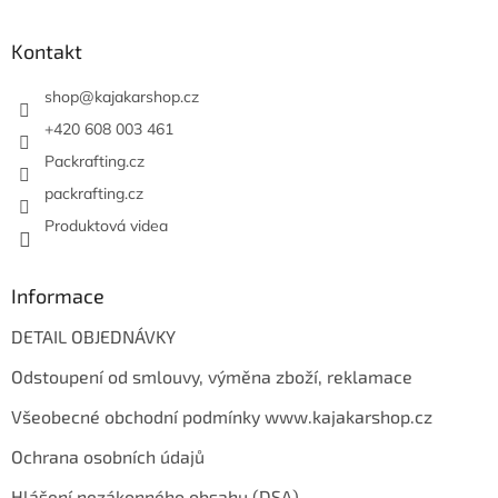
á
p
a
Kontakt
t
í
shop
@
kajakarshop.cz
+420 608 003 461
Packrafting.cz
packrafting.cz
Produktová videa
Informace
DETAIL OBJEDNÁVKY
Odstoupení od smlouvy, výměna zboží, reklamace
Všeobecné obchodní podmínky www.kajakarshop.cz
Ochrana osobních údajů
Hlášení nezákonného obsahu (DSA)