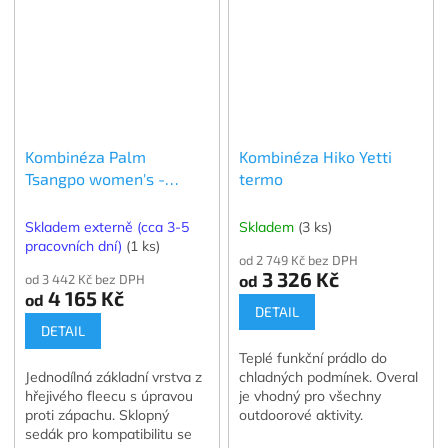
Kombinéza Palm
Kombinéza Hiko Yetti
Tsangpo women's -
termo
dámská
Skladem externě (cca 3-5
Skladem
(3 ks)
pracovních dní)
(1 ks)
od 2 749 Kč bez DPH
3 326 Kč
od 3 442 Kč bez DPH
od
4 165 Kč
od
DETAIL
DETAIL
Teplé funkční prádlo do
Jednodílná základní vrstva z
chladných podmínek. Overal
hřejivého fleecu s úpravou
je vhodný pro všechny
proti zápachu. Sklopný
outdoorové aktivity.
sedák pro kompatibilitu se