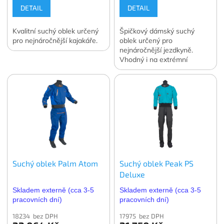
DETAIL
DETAIL
Kvalitní suchý oblek určený
Špičkový dámský suchý
pro nejnáročnější kajakáře.
oblek určený pro
nejnáročnější jezdkyně.
Vhodný i na extrémní
pádlování na kajaku nebo
packraftu.
Suchý oblek Palm Atom
Suchý oblek Peak PS
Deluxe
Skladem externě (cca 3-5
Skladem externě (cca 3-5
pracovních dní)
pracovních dní)
18234 bez DPH
17975 bez DPH