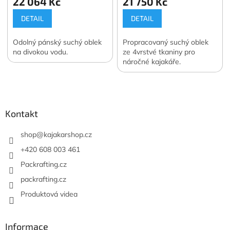
22 064 Kč
21 750 Kč
DETAIL
DETAIL
Odolný pánský suchý oblek
Propracovaný suchý oblek
na divokou vodu.
ze 4vrstvé tkaniny pro
náročné kajakáře.
Z
á
p
a
Kontakt
t
í
shop
@
kajakarshop.cz
+420 608 003 461
Packrafting.cz
packrafting.cz
Produktová videa
Informace