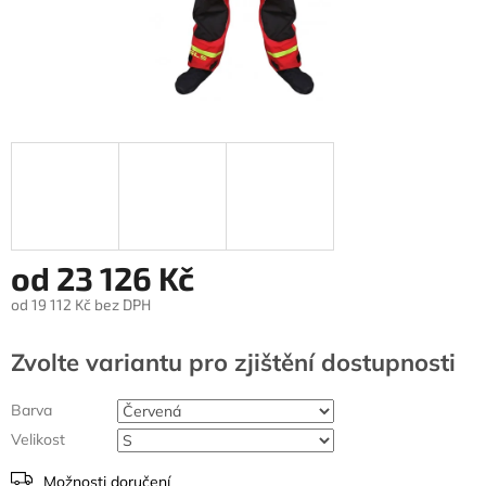
od
23 126 Kč
od
19 112 Kč
bez DPH
Měrná
cena:
Zvolte variantu
Barva
Velikost
Možnosti doručení