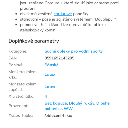
jsou zesílena Cordurou, která slouží jako ochrana proti
prodření
oblek má zesílené
cordurové
ponožky
stahování v pase je zajištěno systémem "Doublepull"
pomocí vnitřních kšand lze upravit délku obleku
(teleskopický komín)
Doplňkové parametry
Kategorie
:
Suché obleky pro vodní sporty
EAN
:
8591692143295
Pohlaví
:
Pánské
Manžeta kolem
Latex
krku
:
Manžeta kolem
Latex
zápěstí
:
X vrstvá látka
:
4
Bez kapuce
,
Dlouhý rukáv
,
Dlouhé
Provedení
:
nohavice
,
WW
#sizes_table#
:
/obleceni-hiko/