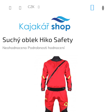
Přejít
NÁKUP
na
CZK
obsah
KOŠÍK
Suchý oblek Hiko Safety
Průměrné
Neohodnoceno
Podrobnosti hodnocení
hodnocení
produktu
je
0,0
z
5
hvězdiček.