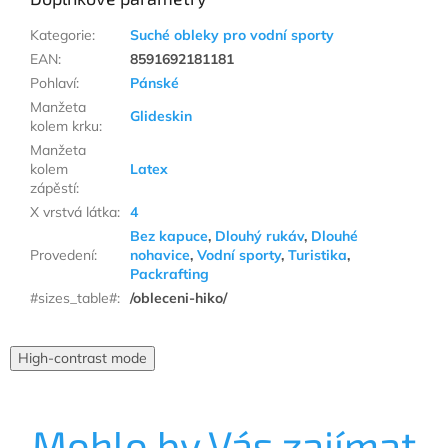
Kategorie
:
Suché obleky pro vodní sporty
EAN
:
8591692181181
Pohlaví
:
Pánské
Manžeta
Glideskin
kolem krku
:
Manžeta
kolem
Latex
zápěstí
:
X vrstvá látka
:
4
Bez kapuce
,
Dlouhý rukáv
,
Dlouhé
Provedení
:
nohavice
,
Vodní sporty
,
Turistika
,
Packrafting
#sizes_table#
:
/obleceni-hiko/
High-contrast mode
Mohlo by Vás zajímat