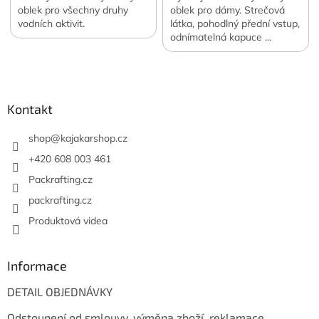
oblek pro všechny druhy
oblek pro dámy. Strečová
vodních aktivit.
látka, pohodlný přední vstup,
odnímatelná kapuce ...
Pohodlí pro fanynky vodních
Z
sportů.
á
p
a
Kontakt
t
í
shop
@
kajakarshop.cz
+420 608 003 461
Packrafting.cz
packrafting.cz
Produktová videa
Informace
DETAIL OBJEDNÁVKY
Odstoupení od smlouvy, výměna zboží, reklamace