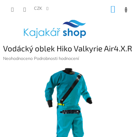
Přejít
NÁKUP
na
CZK
obsah
KOŠÍK
Vodácký oblek Hiko Valkyrie Air4.X.R
Průměrné
Neohodnoceno
Podrobnosti hodnocení
hodnocení
produktu
je
0,0
z
5
hvězdiček.