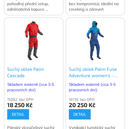
pohodlný přední vstup,
bez kompromisů; ideální na
odnímatelná kapuce ...
creeking a zároveň
Pohodlí pro fanoušky
univerzální volba napříč
vodních sportů.
vodními sporty.
Suchý oblek Palm
Suchý oblek Palm Fuse
Cascade
Adventure women's -
dámský
Skladem externě (cca 3-5
Skladem externě (cca 3-5
pracovních dní)
pracovních dní)
15082 bez DPH
16735 bez DPH
18 250 Kč
20 250 Kč
DETAIL
DETAIL
Pánský víceúčelový suchý
Vynikající turistický suchý