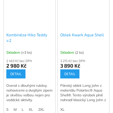
Kombinéza Hiko Teddy
Oblek Kwark Aqua Shell
v.2
Skladem
(>3 ks)
Skladem
(2 ks)
2 463 Kč bez DPH
3 215 Kč bez DPH
2 980 Kč
3 890 Kč
DETAIL
DETAIL
Overal s dlouhými rukávy,
Pánský oblek Long John z
nohavicemi a dvojitým zipem
materiálu Polartec® Aqua
je skvělou volbou nejen pro
Shell®. Tento výrobek plně
vodácké aktivity.
nahradí klasický Long John z
neoprenu.
S
M
L
XL
2XL
XL