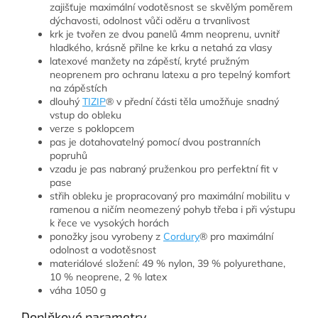
zajišťuje maximální vodotěsnost se skvělým poměrem
dýchavosti, odolnost vůči oděru a trvanlivost
krk je tvořen ze dvou panelů 4mm neoprenu, uvnitř
hladkého, krásně přilne ke krku a netahá za vlasy
latexové manžety na zápěstí, kryté pružným
neoprenem pro ochranu latexu a pro tepelný komfort
na zápěstích
dlouhý
TIZIP
® v přední části těla umožňuje snadný
vstup do obleku
verze s poklopcem
pas je dotahovatelný pomocí dvou postranních
popruhů
vzadu je pas nabraný pruženkou pro perfektní fit v
pase
střih obleku je propracovaný pro maximální mobilitu v
ramenou a ničím neomezený pohyb třeba i při výstupu
k řece ve vysokých horách
ponožky jsou vyrobeny z
Cordury
® pro maximální
odolnost a vodotěsnost
materiálové složení: 49 % nylon, 39 % polyurethane,
10 % neoprene, 2 % latex
váha 1050 g
Doplňkové parametry