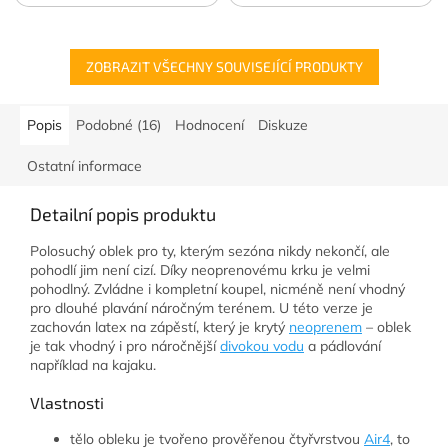
ZOBRAZIT VŠECHNY SOUVISEJÍCÍ PRODUKTY
Popis
Podobné (16)
Hodnocení
Diskuze
Ostatní informace
Detailní popis produktu
Polosuchý oblek pro ty, kterým sezóna nikdy nekončí, ale
pohodlí jim není cizí. Díky neoprenovému krku je velmi
pohodlný. Zvládne i kompletní koupel, nicméně není vhodný
pro dlouhé plavání náročným terénem. U této verze je
zachován latex na zápěstí, který je krytý
neoprenem
– oblek
je tak vhodný i pro náročnější
divokou vodu
a pádlování
například na kajaku.
Vlastnosti
tělo obleku je tvořeno prověřenou čtyřvrstvou
Air4
, to