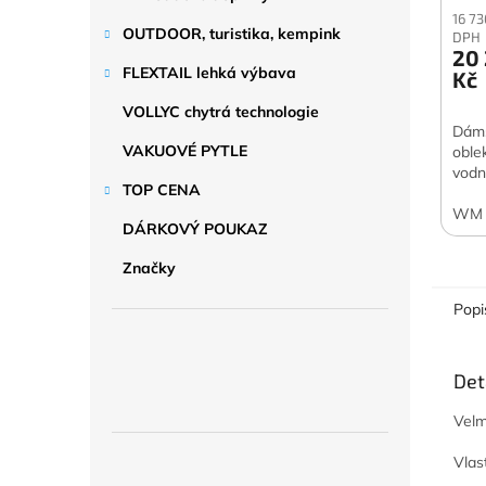
16 73
OUTDOOR, turistika, kempink
DPH
20
FLEXTAIL lehká výbava
Kč
VOLLYC chytrá technologie
Dáms
VAKUOVÉ PYTLE
oble
vodní
TOP CENA
WM
DÁRKOVÝ POUKAZ
Značky
Popi
Det
Velm
Vlas