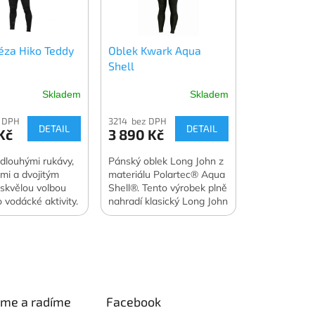
za Hiko Teddy
Oblek Kwark Aqua
Shell
Skladem
Skladem
 DPH
3214 bez DPH
DETAIL
DETAIL
Kč
3 890 Kč
 dlouhými rukávy,
Pánský oblek Long John z
mi a dvojitým
materiálu Polartec® Aqua
 skvělou volbou
Shell®. Tento výrobek plně
 vodácké aktivity.
nahradí klasický Long John
z neoprenu.
eme a radíme
Facebook