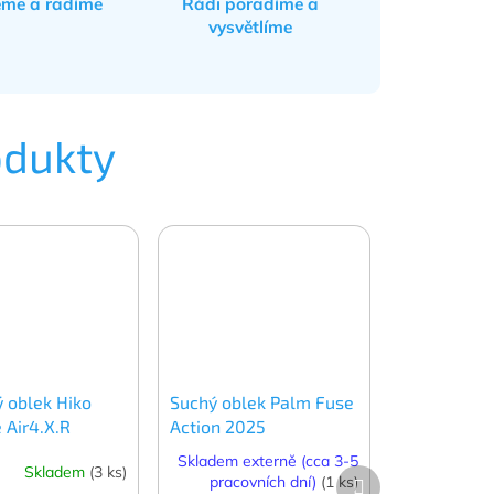
eme a radíme
Rádi poradíme a
vysvětlíme
odukty
 oblek Hiko
Suchý oblek Palm Fuse
 Air4.X.R
Action 2025
Skladem externě (cca 3-5
Skladem
(3 ks)
Další
pracovních dní)
(1 ks)