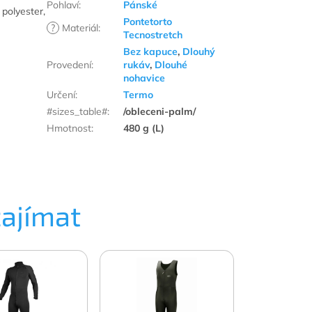
Pohlaví
:
Pánské
polyester‚
Pontetorto
?
Materiál
:
Tecnostretch
Bez kapuce
,
Dlouhý
Provedení
:
rukáv
,
Dlouhé
nohavice
Určení
:
Termo
#sizes_table#
:
/obleceni-palm/
Hmotnost
:
480 g (L)
zajímat