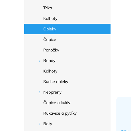
a
n
Trika
e
Kalhoty
l
Obleky
Čepice
Ponožky
Bundy
Kalhoty
Suché obleky
Neopreny
Čepice a kukly
Rukavice a pytlíky
Boty