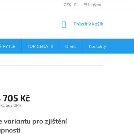
CZK
Přihlášení
NÁKUPNÍ
Prázdný košík
KOŠÍK
 PYTLE
TOP CENA
O nás
Kontakty
 705 Kč
 Kč
bez DPH
e variantu