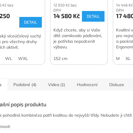
6 Kč bez
12 050 Kč bez
14 446 Kč
DPH
DPH
 250
14 580 Kč
17 48
DETAIL
DETAIL
Když chcete, aby si Vaše
Kvalitní
dítě zamilovalo pádlování,
pro nejn
ký víceúčelový suchý
je potřeba nepodcenit
a packraf
k pro všechny druhy
výbavu.
Ergonomi
ch aktivit.
čtyřvrstv
WL
WXL
152 cm
M
XL
s
Podobné (4)
Videa (1)
Hodnocení
Diskuze
ailní popis produktu
i pohodlná kombinéza patří kvalitou do nejvyšší třídy. Nebudete ji chtít
tnosti