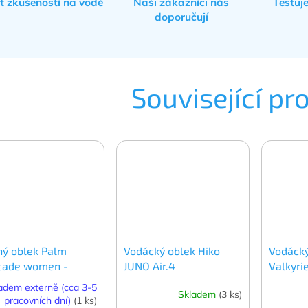
et zkušeností na vodě
Naši zákazníci nás
Testuj
doporučují
Související pr
hý oblek Palm
Vodácký oblek Hiko
Vodácký
cade women -
JUNO Air.4
Valkyrie
ský
adem externě (cca 3-5
Skladem
(3 ks)
pracovních dní)
(1 ks)