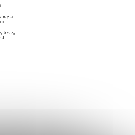
i
vody a
ní
 testy,
sti