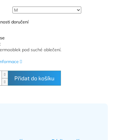
nosti doručení
 se
t
 termooblek pod suché oblečení.
 informace
Přidat do košíku