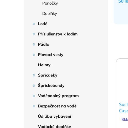
50 l
Ponožky
Doplňky
Lodě
Příslušenství k lodím
Pádla
Plovací vesty
Helmy
Špricdeky
Šprickobundy
Voděodolný program
Suc
Bezpečnost na vodě
Cas
Údržba vybavení
dám
Skl
Vodácké doplňky