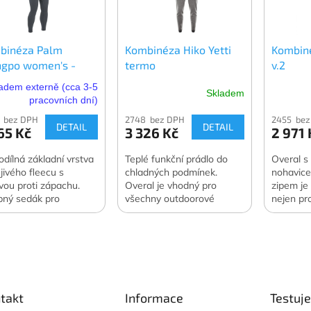
binéza Palm
Kombinéza Hiko Yetti
Kombiné
ngpo women's -
termo
v.2
ská
adem externě (cca 3-5
Skladem
pracovních dní)
 bez DPH
2748 bez DPH
2455 bez
DETAIL
DETAIL
65 Kč
3 326 Kč
2 971 
odílná základní vrstva
Teplé funkční prádlo do
Overal s
ejivého fleecu s
chladných podmínek.
nohavice
vou proti zápachu.
Overal je vhodný pro
zipem je
pný sedák pro
všechny outdoorové
nejen pro
atibilitu se suchými
aktivity.
ky.
takt
Informace
Testuj