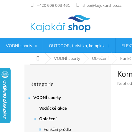
Přejít
+420 608 003 461
shop@kajakarshop.cz
na
obsah
VODNÍ sporty
OUTDOOR, turistika, kempink
FLEXT
Domů
VODNÍ sporty
Oblečení
Funkčn
P
Kom
o
Přeskočit
s
Průměr
Kategorie
Neohod
kategorie
t
hodnoc
r
produkt
VODNÍ sporty
a
je
n
0,0
Vodácké akce
z
n
5
í
Oblečení
hvězdič
p
Funkční prádlo