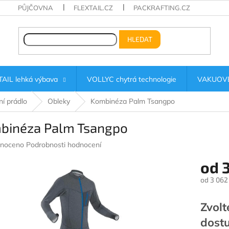
PŮJČOVNA
FLEXTAIL.CZ
PACKRAFTING.CZ
HLEDAT
AIL lehká výbava
VOLLYC chytrá technologie
VAKUOVÉ
í prádlo
Obleky
Kombinéza Palm Tsangpo
binéza Palm Tsangpo
né
noceno
Podrobnosti hodnocení
ení
od
3
u
od
3 062
Měrná
cena:
Zvolt
ek.