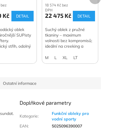
produkt
 bez
18 574 Kč bez
DPH
0 Kč
22 475 Kč
DETAIL
DETAIL
 vodácký oblek
Suchý oblek z pružné
áročnější SUPisty
tkaniny – maximum
tery.
volnosti bez kompromisů;
cký střih, odolný
ideální na creeking a
ý materiál.
zároveň univerzální volba
napříč vodními sporty.
M
L
XL
LT
Ostatní informace
Doplňkové parametry
 sundat.
Funkční obleky pro
Kategorie
:
vodní sporty
EAN
:
5025096390007