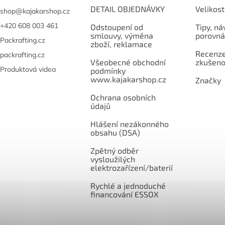
DETAIL OBJEDNÁVKY
Velikost
shop
@
kajakarshop.cz
+420 608 003 461
Odstoupení od
Tipy, ná
smlouvy, výměna
porovná
Packrafting.cz
zboží, reklamace
Recenze,
packrafting.cz
Všeobecné obchodní
zkušeno
Produktová videa
podmínky
www.kajakarshop.cz
Značky
Ochrana osobních
údajů
Hlášení nezákonného
obsahu (DSA)
Zpětný odběr
vysloužilých
elektrozařízení/baterií
Rychlé a jednoduché
financování ESSOX