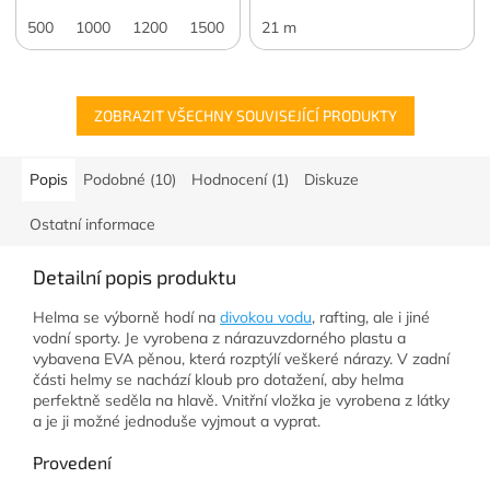
500
1000
1200
1500
2000
21 m
3000
4000
5000
7
ZOBRAZIT VŠECHNY SOUVISEJÍCÍ PRODUKTY
Popis
Podobné (10)
Hodnocení (1)
Diskuze
Ostatní informace
Detailní popis produktu
Helma se výborně hodí na
divokou vodu
, rafting, ale i jiné
vodní sporty. Je vyrobena z nárazuvzdorného plastu a
vybavena EVA pěnou, která rozptýlí veškeré nárazy. V zadní
části helmy se nachází kloub pro dotažení, aby helma
perfektně seděla na hlavě. Vnitřní vložka je vyrobena z látky
a je ji možné jednoduše vyjmout a vyprat.
Provedení