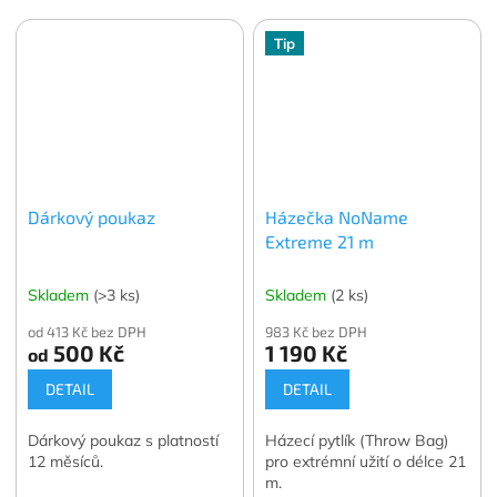
Tip
Dárkový poukaz
Házečka NoName
Extreme 21 m
Skladem
(>3 ks)
Skladem
(2 ks)
od 413 Kč bez DPH
983 Kč bez DPH
500 Kč
1 190 Kč
od
DETAIL
DETAIL
Dárkový poukaz s platností
Házecí pytlík (Throw Bag)
12 měsíců.
pro extrémní užití o délce 21
m.