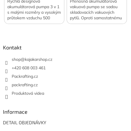
Rychlá designová
Přenosná akumulátorová
akumulátorová pumpa 3 v 1
vakuová pumpa se sadou
s malými rozměry a vysokým
skladovacích vakuových
průtokem vzduchu 500
pytlů. Oproti samostatnému
l/min. Navíc funkce svítilny a
nákupu ušetříte 400 Kč.
Z
vakuové pumpy. Váha 122
Oficiální česká a slovenská
á
g. Oficiální česká a
distribuce.
slovenská distribuce.
p
a
Kontakt
t
í
shop
@
kajakarshop.cz
+420 608 003 461
Packrafting.cz
packrafting.cz
Produktová videa
Informace
DETAIL OBJEDNÁVKY