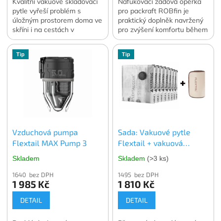
Kvalitní vakuové skladovací
Nafukovací zádová opěrka
pytle vyřeší problém s
pro packraft ROBfin je
úložným prostorem doma ve
praktický doplněk navržený
skříni i na cestách v
pro zvýšení komfortu během
zavazadle. Vakuování
pádlování.
dokáže zmenšit objem
Tip
Tip
skladovaného oblečení a
lůžkovin o 70 až 90 %.
Ochrání skladované věci
před prachem, vlhkostí, moly
nebo plísní ať už je
skladujete kdekoli. V balení
4 ks. vybrané velikosti.
Oficiální česká a slovenská
Vzduchová pumpa
Sada: Vakuové pytle
distribuce.
Flextail MAX Pump 3
Flextail + vakuová
pumpa Flextail MAX
Skladem
Skladem
(>3 ks)
Vacuum Pump
1640 bez DPH
1495 bez DPH
1 985 Kč
1 810 Kč
DETAIL
DETAIL