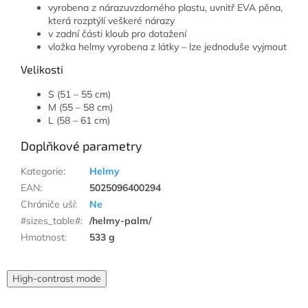
vyrobena z nárazuvzdorného plastu, uvnitř EVA pěna,
která rozptýlí veškeré nárazy
v zadní části kloub pro dotažení
vložka helmy vyrobena z látky – lze jednoduše vyjmout
Velikosti
S (51 – 55 cm)
M (55 – 58 cm)
L (58 – 61 cm)
Doplňkové parametry
Kategorie
:
Helmy
EAN
:
5025096400294
Chrániče uší
:
Ne
#sizes_table#
:
/helmy-palm/
Hmotnost
:
533 g
High-contrast mode