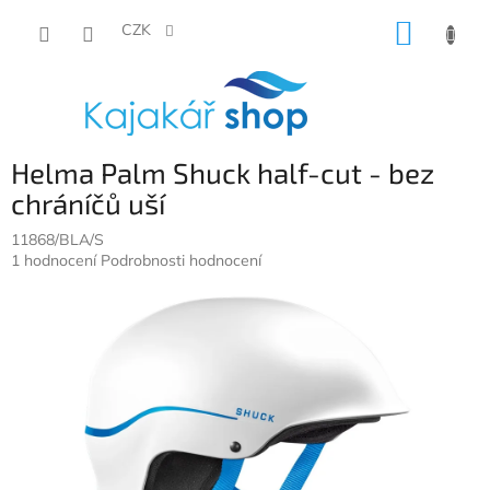
Přejít
NÁKUP
na
CZK
obsah
KOŠÍK
Helma Palm Shuck half-cut - bez
chráníčů uší
11868/BLA/S
Průměrné
1 hodnocení
Podrobnosti hodnocení
hodnocení
produktu
je
5,0
z
5
hvězdiček.