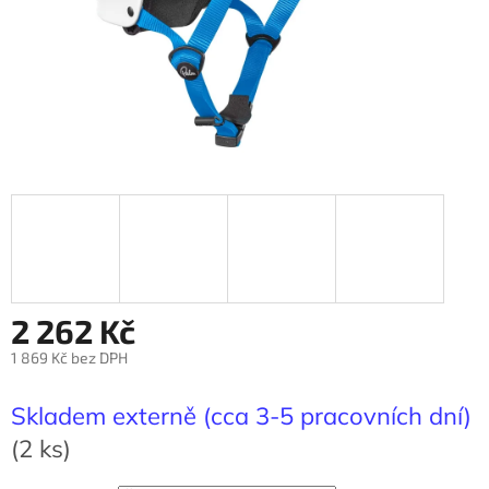
2 262 Kč
1 869 Kč bez DPH
Měrná
cena:
Skladem externě (cca 3-5 pracovních dní)
(2 ks)